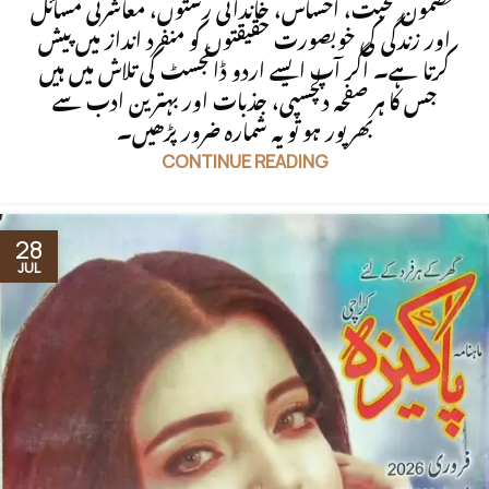
مضمون محبت، احساس، خاندانی رشتوں، معاشرتی مسائل
اور زندگی کی خوبصورت حقیقتوں کو منفرد انداز میں پیش
کرتا ہے۔ اگر آپ ایسے اردو ڈائجسٹ کی تلاش میں ہیں
جس کا ہر صفحہ دلچسپی، جذبات اور بہترین ادب سے
بھرپور ہو تو یہ شمارہ ضرور پڑھیں۔
CONTINUE READING
28
JUL