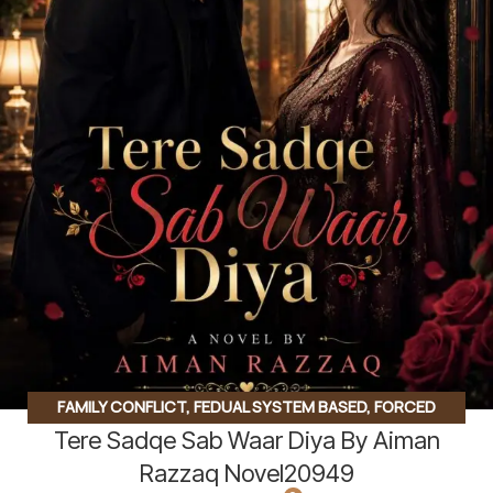
FAMILY CONFLICT
,
FEDUAL SYSTEM BASED
,
FORCED
Tere Sadqe Sab Waar Diya By Aiman
MARRIAGE BASED
,
REVENGE BASED
,
ROMANTIC URDU
NOVEL
,
RUDE HERO BASED
,
VANI BASED
,
VILLAGE BASED
,
Razzaq Novel20949