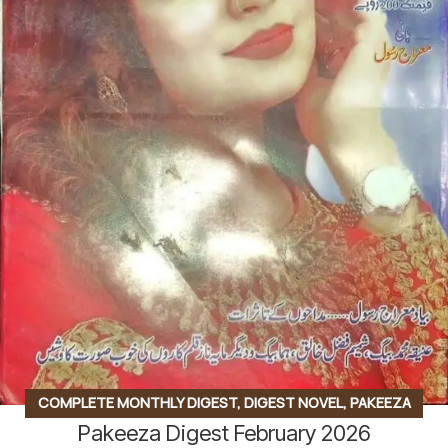
COMPLETE MONTHLY DIGEST
,
DIGEST NOVEL
,
PAKEEZA
Pakeeza Digest February 2026
DIGEST
,
URDU MONTHLY DIGEST