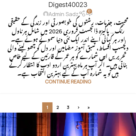
Digest40023
0
Admin Sadz
محبت، جذبات، رشتوں کی خوبصورتی اور زندگی کے حقیقی
رنگ... پاکیزہ ڈائجسٹ فروری 2026 میں شامل ہر ناول
اور ہر کہانی اپنے اندر ایک نئی دنیا سموئے ہوئے ہے۔
دلچسپ اقساط، سبق آموز مضامین اور دل کو چھو لینے والی
تحریریں اس شمارے کو ہر عمر کے قارئین کے لیے خاص
بناتی ہیں۔ اگر آپ ہر ماہ بہترین اردو ادب کا انتظار کرتے
ہیں تو یہ شمارہ آپ کے لیے بہترین انتخاب ہے۔
CONTINUE READING
1
2
3
›
»