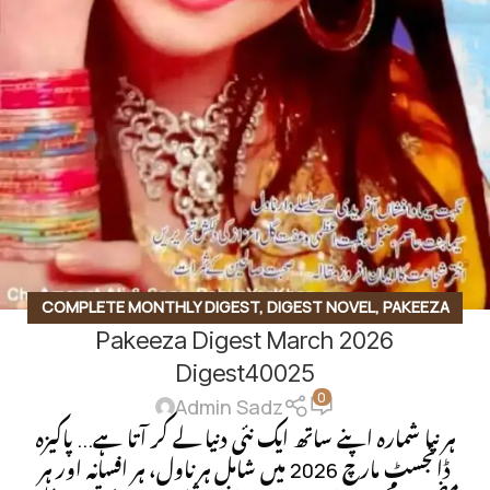
COMPLETE MONTHLY DIGEST
,
DIGEST NOVEL
,
PAKEEZA
Pakeeza Digest March 2026
DIGEST
,
URDU MONTHLY DIGEST
Digest40025
0
Admin Sadz
ہر نیا شمارہ اپنے ساتھ ایک نئی دنیا لے کر آتا ہے... پاکیزہ
ڈائجسٹ مارچ 2026 میں شامل ہر ناول، ہر افسانہ اور ہر