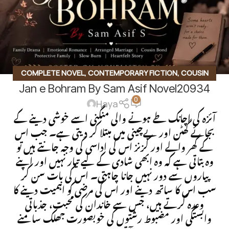
COMPLETE NOVEL
,
CONTEMPORARY FICTION
,
COUSIN
Jan e Bohram By Sam Asif Novel20934
MARRIAGE BASED
,
EMOTIONAL DRAMA
,
FAMILY DRAMA
,
0
FORCED MARRIAGE BASED
,
ROMANTIC URDU NOVEL
,
RUDE
Haya
HERO BASED
آئزہ کی اچانک طے ہونے والی منگنی اسے خوشی دینے کے
بجائے گھٹن اور بےچینی میں مبتلا کر دیتی ہے۔ جب اس
کے گھر والے اور کزنز اس کی اداسی کی وجہ جانتے ہیں تو
وہ بتاتی ہے کہ وہ ابھی شادی کے لیے تیار نہیں اور اپنے
پیاروں سے دور نہیں جانا چاہتی۔ اس کی بات سن کر
سب اس کا ساتھ دینے اور اس کی مرضی کو اہمیت دینے کا
وعدہ کرتے ہیں، جس سے خاندان کی محبت، جذباتی
وابستگی اور مضبوط رشتوں کی خوبصورت جھلک سامنے