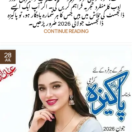
ادب کا منفرد تجربہ فراہم کریں گی۔ اگر آپ ایک ایسے
ڈائجسٹ کی تلاش میں ہیں جس کا ہر شمارہ یادگار ہو، تو پاکیزہ
ڈائجسٹ جولائی 2026 ضرور پڑھیں۔
CONTINUE READING
28
JUL