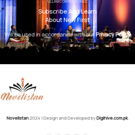
ULLAMCORPER DONEC
Subscribe And Learn
About New First
Will be used in accordance with our
Privacy Policy
Novelistan
2024 | Design and Developed by
Digihive.com.pk
.