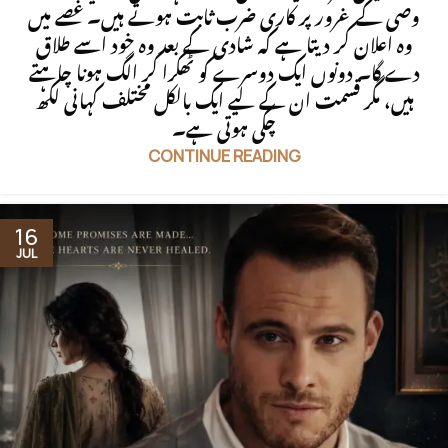
وصی کے غرور پر کاری ضرب ثابت ہوتے ہیں۔ غصے میں
وہ اعلان کر دیتا ہے کہ شادی کے بعد وہ خود اسے طلاق
دے گا۔ دونوں ایک دوسرے کو ٹھکرا کر الگ ہونا چاہتے
ہیں، مگر قسمت ان کے لیے ایک بالکل مختلف کہانی لکھ
چکی ہوتی ہے۔
CONTINUE READING
16
JUL