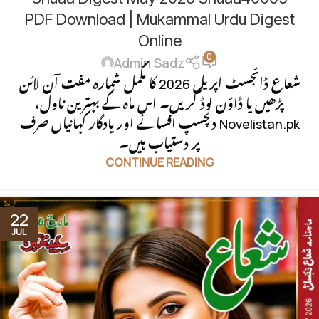
PDF Download | Mukammal Urdu Digest
Online
0
Admin Sadz
شعاع ڈائجسٹ اپریل 2026 کا مکمل شمارہ مفت آن لائن
پڑھیں یا ڈاؤن لوڈ کریں۔ اس ماہ کے بہترین ناول،
دلچسپ افسانے اور یادگار کہانیاں صرف Novelistan.pk
پر دستیاب ہیں۔
CONTINUE READING
22
JUL