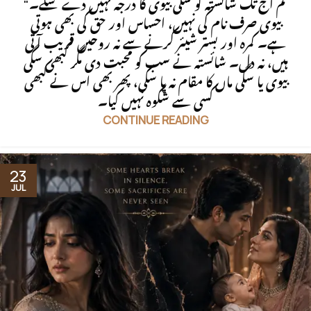
"تم آج تک شائستہ کو سگی بیوی کا درجہ نہیں دے سکے۔
بیوی صرف نام کی نہیں، احساس اور حق کی بھی ہوتی
ہے۔ کمرہ اور بستر شیئر کرنے سے نہ روحیں قریب آتی
ہیں، نہ دل۔ شائستہ نے سب کو محبت دی مگر کبھی سگی
بیوی یا سگی ماں کا مقام نہ پا سکی، پھر بھی اس نے کبھی
کسی سے شکوہ نہیں کیا۔
CONTINUE READING
23
JUL