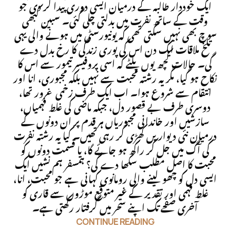
ایک خوددار طالبہ کے درمیان ایسی دوری پیدا کر دی جو
وقت کے ساتھ نفرت میں بدلتی چلی گئی۔ سبین کبھی
سوچ بھی نہیں سکتی تھی کہ یونیورسٹی میں ہونے والی یہی
تلخ ملاقات ایک دن اس کی پوری زندگی کا رخ بدل دے
گی۔ حالات کچھ یوں پلٹے کہ اسی پروفیسر تیمور سے اس کا
نکاح ہو گیا، مگر یہ رشتہ محبت سے نہیں بلکہ مجبوری، انا اور
انتقام سے شروع ہوا۔ اب ایک طرف زخمی غرور تھا،
دوسری طرف بے قصور دل، جبکہ ماضی کی غلط فہمیاں،
سازشیں اور خاندانی مجبوریاں ہر قدم پر ان دونوں کے
درمیان نئی دیواریں کھڑی کر رہی تھیں۔ کیا یہ رشتہ نفرت
کی آگ میں جل کر راکھ ہو جائے گا، یا قسمت دونوں کو
محبت کا اصل مطلب سکھا دے گی؟ ہمسفر ہم نشیں ایک
ایسی دل کو چھو لینے والی رومانوی کہانی ہے جو محبت، انا،
غلط فہمی اور تقدیر کے غیر متوقع موڑوں سے قاری کو
آخری صفحے تک اپنے سحر میں گرفتار رکھتی ہے۔
CONTINUE READING