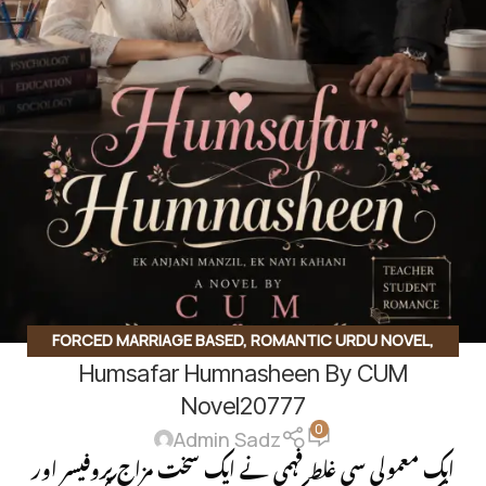
FORCED MARRIAGE BASED
,
ROMANTIC URDU NOVEL
,
Humsafar Humnasheen By CUM
TEACHER STUDENT BASE
,
UNCATEGORIZED
,
UNIVERSITY
BASE
,
UNIVERSITY LIFE
Novel20777
0
Admin Sadz
ایک معمولی سی غلط فہمی نے ایک سخت مزاج پروفیسر اور