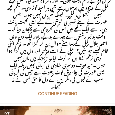
زیادہ بےرحم ثابت ہوئی۔ اور پھر وہ جملہ آیا، جس نے
کملی کے وجود میں برسوں سے جمی ہر امید توڑ دی۔ "تم کچھ
نہیں سمجھو گی، کملی... کیونکہ تم ماں نہیں ہو۔" جس
عورت نے اپنے شوہر کی خوشی کے لیے اپنی محبت بانٹ
دی، اسے ایک لمحے میں اس کی محرومی سے پہچان دیا گیا۔
وقت بدلا، رشتوں کے چہرے بدلے، اور ایک دن وہی
احمد جلال کملی کے سامنے سوال بن کر کھڑا تھا۔ "تم اتنی
ظالم کیسے ہو گئیں؟" کملی نے اسے دیکھا اور دل میں گڑا ہوا
وہی زخم لفظ بن کر لوٹ آیا۔ "کیونکہ میں ماں نہیں
ہوں۔" یہ صرف دوسری شادی کی کہانی نہیں، بلکہ ایک
ایسی عورت کی خاموش ٹوٹ پھوٹ ہے جس کی قربانی
سب نے قبول کی، مگر اس کے دل کا حق کسی نے نہ
سمجھا۔
CONTINUE READING
23