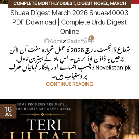
COMPLETE MONTHLY DIGEST
,
DIGEST NOVEL
,
MARCH
Shuaa Digest March 2026 Shuaa40003
2026
,
SHUAA DIGEST
,
UNCATEGORIZED
,
URDU MONTHLY
DIGEST
PDF Download | Complete Urdu Digest
Online
0
Admin Sadz
شعاع ڈائجسٹ مارچ 2026 کا مکمل شمارہ مفت آن لائن
پڑھیں یا ڈاؤن لوڈ کریں۔ اس ماہ کے بہترین ناول،
دلچسپ افسانے اور یادگار کہانیاں صرف Novelistan.pk
پر دستیاب ہیں۔
CONTINUE READING
16
JUL