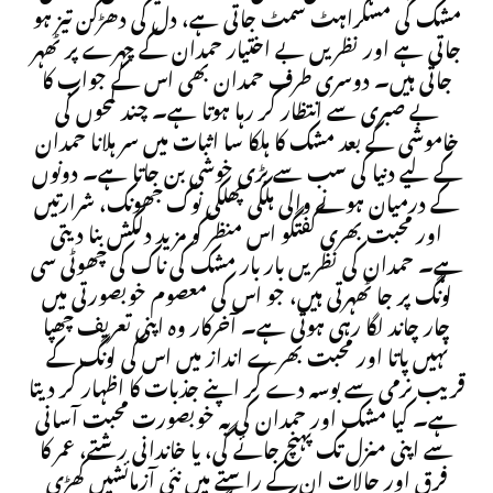
مشک کی مسکراہٹ سمٹ جاتی ہے، دل کی دھڑکن تیز ہو
جاتی ہے اور نظریں بے اختیار حمدان کے چہرے پر ٹھہر
جاتی ہیں۔ دوسری طرف حمدان بھی اس کے جواب کا
بے صبری سے انتظار کر رہا ہوتا ہے۔ چند لمحوں کی
خاموشی کے بعد مشک کا ہلکا سا اثبات میں سر ہلانا حمدان
کے لیے دنیا کی سب سے بڑی خوشی بن جاتا ہے۔ دونوں
کے درمیان ہونے والی ہلکی پھلکی نوک جھونک، شرارتیں
اور محبت بھری گفتگو اس منظر کو مزید دلکش بنا دیتی
ہے۔ حمدان کی نظریں بار بار مشک کی ناک کی چھوٹی سی
لونگ پر جا ٹھہرتی ہیں، جو اس کی معصوم خوبصورتی میں
چار چاند لگا رہی ہوتی ہے۔ آخرکار وہ اپنی تعریف چھپا
نہیں پاتا اور محبت بھرے انداز میں اس کی لونگ کے
قریب نرمی سے بوسہ دے کر اپنے جذبات کا اظہار کر دیتا
ہے۔ کیا مشک اور حمدان کی یہ خوبصورت محبت آسانی
سے اپنی منزل تک پہنچ جائے گی، یا خاندانی رشتے، عمر کا
فرق اور حالات ان کے راستے میں نئی آزمائشیں کھڑی