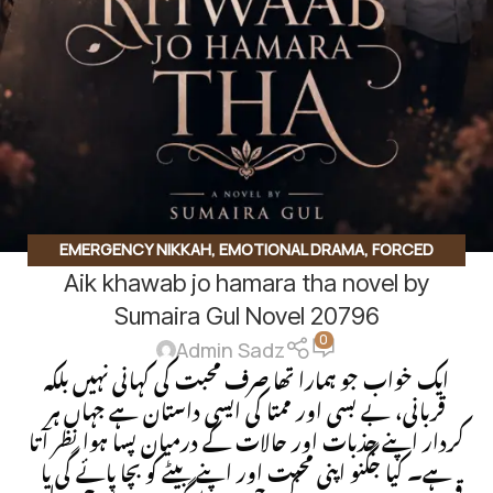
EMERGENCY NIKKAH
,
EMOTIONAL DRAMA
,
FORCED
Aik khawab jo hamara tha novel by
MARRIAGE BASED
,
SECOND MARRIAGE BASED
,
SOCIAL
ISSUES BASED
,
SOCIAL ROMANTIC NOVEL
,
Sumaira Gul Novel 20796
0
UNCATEGORIZED
Admin Sadz
ایک خواب جو ہمارا تھا صرف محبت کی کہانی نہیں بلکہ
قربانی، بے بسی اور ممتا کی ایسی داستان ہے جہاں ہر
کردار اپنے جذبات اور حالات کے درمیان پسا ہوا نظر آتا
ہے۔ کیا جگنو اپنی محبت اور اپنے بیٹے کو بچا پائے گی یا