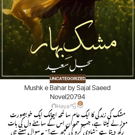
UNCATEGORIZED
Mushk e Bahar by Sajal Saeed
Novel20794
0
Haya
مشک کی زندگی کا ایک عام سا لمحہ اچانک ایک خوبصورت
موڑ لے لیتا ہے، جب حمدان اس کے سامنے دل کی بات
رکھ دیتا ہے "شادی کرو گی مجھ سے؟" یہ سوال سنتے ہی