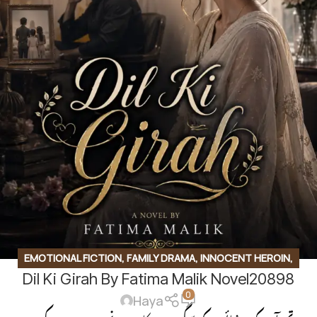
EMOTIONAL FICTION
,
FAMILY DRAMA
,
INNOCENT HEROIN
,
Dil Ki Girah By Fatima Malik Novel20898
ROMANTIC URDU NOVEL
,
SECOND MARRIAGE BASED
,
0
SOCIAL ROMANTIC NOVEL
,
UNCATEGORIZED
Haya