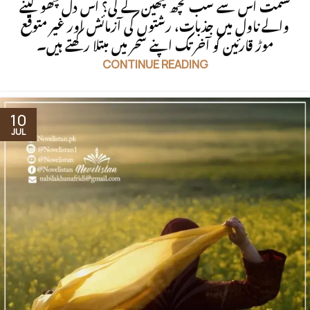
قسمت اس سے سب کچھ چھین لے گی؟ اس دل چھو لینے
والے ناول میں جذبات، رشتوں کی آزمائش اور غیر متوقع
موڑ قارئین کو آخر تک اپنے سحر میں مبتلا رکھتے ہیں۔
CONTINUE READING
10
JUL