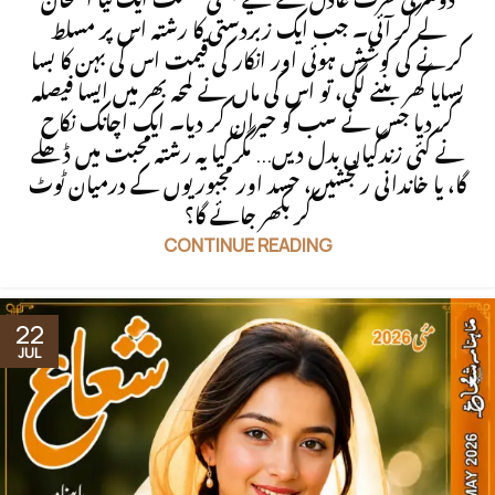
دوسری طرف عادل کے لیے بھی قسمت ایک نیا امتحان
لے کر آئی۔ جب ایک زبردستی کا رشتہ اس پر مسلط
کرنے کی کوشش ہوئی اور انکار کی قیمت اس کی بہن کا بسا
بسایا گھر بننے لگی، تو اس کی ماں نے لمحہ بھر میں ایسا فیصلہ
کر دیا جس نے سب کو حیران کر دیا۔ ایک اچانک نکاح
نے کئی زندگیاں بدل دیں... مگر کیا یہ رشتہ محبت میں ڈھلے
گا، یا خاندانی رنجشیں، حسد اور مجبوریوں کے درمیان ٹوٹ
کر بکھر جائے گا؟
CONTINUE READING
22
JUL