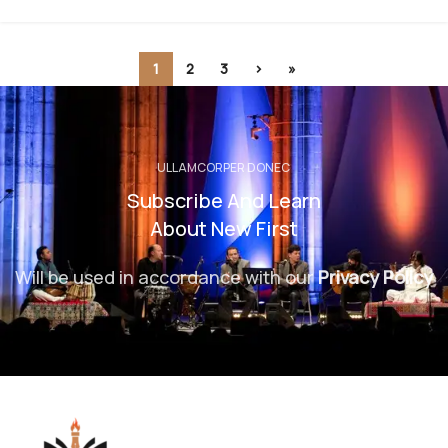
1
2
3
›
»
ULLAMCORPER DONEC
Subscribe And Learn
About New First
Will be used in accordance with our
Privacy Policy