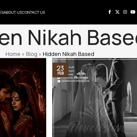
ES
ABOUT US
CONTACT US
en Nikah Base
Home
»
Blog
»
Hidden Nikah Based
23
FEB