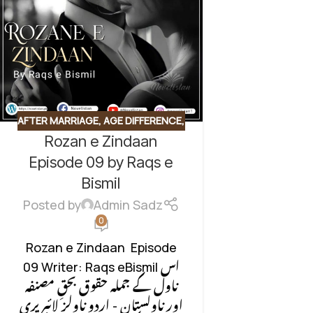
AFTER MARRIAGE
,
AGE DIFFERENCE
,
Rozan e Zindaan
CLASS CONFLICT
,
CONTEMPORARY FICTION
,
Episode 09 by Raqs e
CONTRACT MARRIAGE
,
HIDDEN
Bismil
NIKAH BASED
,
REVENGE BASED
Posted by
Admin Sadz
NOVELS
,
SOCIAL ROMANTIC
0
NOVEL
,
UNCATEGORIZED
Rozan e Zindaan Episode
09 Writer: Raqs eBismil اس
ناول کے جملہ حقوق بحقِ مصنفہ
اور ناولستان - اردو ناولز لائبریری