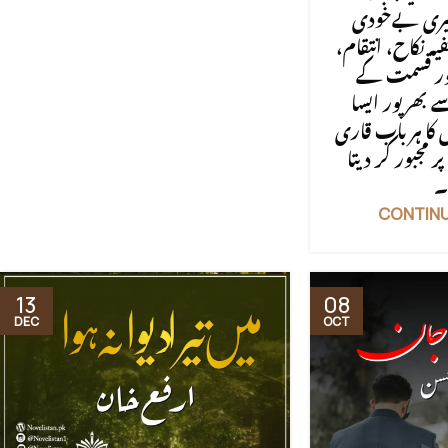
یری بےخودی
ہ نکاح، انتقام
ور قسمت کے
 بھرپور ایسا
کا ہر باب قاری
پر مجبور کر دیتا
۔
CONTINU
13
08
DEC
OCT