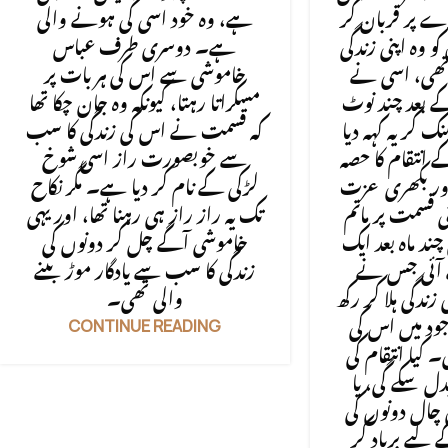
 پر قربان کر
ہے، وہ خود اسی کی ہونے والی
و وہ اپنی زندگی
ہے۔ دوسری طرف عباس
 تھی، اسی نے
خاموشی سے اس کی ہر بات پر
 بعد چند نوٹ
مسکراتا رہتا، کیونکہ وہ جان چکا تھا
ک کر یہ کہہ دیا
کہ قسمت نے اس کی زندگی کا سب
انتقام کا حصہ
سے خوبصورت راز اسی شوخ
ور بکھری عزت
لڑکی کے نام کر دیا ہے۔ مگر نکاح
ی قسمت پر ماتم
تک یہ راز راز ہی رہنا تھا، اور یہی
چند ماہ بعد ایک
خاموشی آگے چل کر دونوں کی
ے آئی جس نے
زندگی کا سب سے یادگار موڑ بننے
زندگی ہلا کر رکھ
والی تھی۔
CONTINUE READING
ود میں اس کی
 کیا انتقام کی
ل سکے گی، یا
 چال دونوں کی
 لیے برباد کر