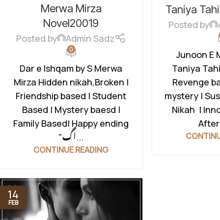
FAMILY DRAMA
,
FAMILY STORY
,
Merwa Mirza
HEROIN
,
MUR
Taniya Tah
FORCED MARRIAGE BASED
,
REVENGE BASED
Novel20019
Posted by
FRIENDSHIP BASED
,
HIDDEN NIKAH
NOVEL
,
RUD
Posted by
Admin Sadz
BASED
,
INNOCENT HEROIN
,
0
Junoon E 
MYSTERY
,
ROMANTIC URDU
Taniya Tahi
Dar e Ishqam by S Merwa
NOVEL
,
RUDE HERO BASED
,
Revenge ba
Mirza Hidden nikah,Broken |
SUSPENSE THRILLER
mystery | Su
Friendship based | Student
Nikah | Inn
Based | Mystery baesd |
After
Family Based| Happy ending
CONTINU
"اگ...
CONTINUE READING
14
FEB