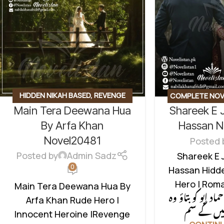
HIDDEN NIKAH BASED
,
REVENGE
COMPLETE NOV
Main Tera Deewana Hua
Shareek E 
BASED NOVELS
,
ROMANTIC URDU
HIDDEN NIKAH 
NOVEL
,
RUDE HERO BASED
HEROIN
,
ROMAN
By Arfa Khan
Hassan 
SOCIAL I
Novel20481
Posted 
Posted by
Admin Sadz
Shareek E 
0
Hassan Hidde
Hero | Roman
Main Tera Deewana Hua By
اد ابو کو بتاؤ وہ
Arfa Khan Rude Hero |
Innocent Heroine |Revenge