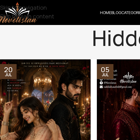
Skip to navigation
HOME
BLOG
CATEGORI
Skip to main content
Hidd
20
05
JUL
JUL