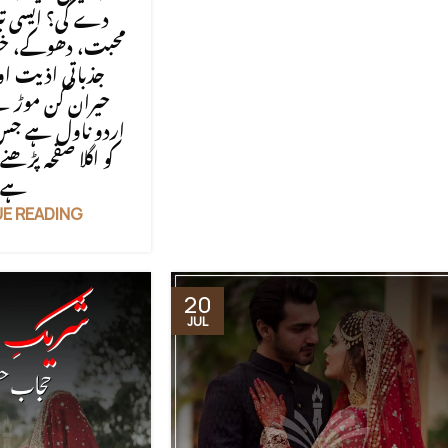
دے گی؟ ایسی ت
محبت، دھوکے، خفی،
جذباتی اذیت ا
حیران کن موڑ سے
اردو ناول ہے جس 
کو اگلا صفحہ پڑھنے 
ہے
E READING
20
JUL