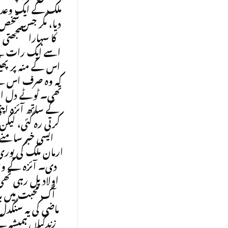
ملک کے ایک وعدے
دیا، مگر جس شخص ک
کا سہارا سمجھتی
اسے ایک رات کے
اس کے منہ پر پھین
کہ وہ صرف اس کے 
تھی۔ ٹوٹے دل ا
کے ساتھ آئزہ اپن
کرتی رہ گئی، لیکن 
ایسی خبر سامن
ارمان ملک کی پوری 
دی۔ آئزہ کے وج
اولاد پل رہی تھی۔
آگ محبت میں بد
ماضی کی یہ سنگدل
زندگیاں ہمیشہ کے