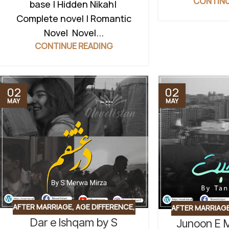
CONTINU
base | Hidden Nikah|
Complete novel | Romantic
Novel Novel...
CONTINUE READING
02
02
MAY
MAY
AFTER MARRIAGE
,
AGE DIFFERENCE
,
AFTER MARRIAG
Dar e Ishqam by S
ARMY BASE
,
CHILDHOOD NIKAH
,
Junoon E 
HIDDEN NIKAH 