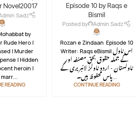
CONFLICT
,
FAMILY DRAMA
,
FAMILY
Episode 10 by Raqs e
DER MYSTERY
,
ir Novel20017
RIVELARY BASED
,
FAMILY STORY
,
,
ROMANTIC URDU
Bismil
Admin Sadz
HIDDEN NIKAH BASED
,
ROMANTIC
E HERO BASED
0
Posted by
Admin Sadz
URDU NOVEL
,
RUDE HERO BASED
,
0
Mohabbat by
SOCIAL ISSUES BASED
,
SOCIAL
r Rude Hero |
Rozan e Zindaan Episode 10
ROMANTIC NOVEL
,
STRONG
sed | Murder
Writer: Raqs eBismil اس ناول
HEROIN
,
SUSPENSE THRILLER
,
spense | Hidden
کے جملہ حقوق بحقِ مصنفہ اور
UNCATEGORIZED
ocent heroin |
ناولستان - اردو ناولز لائبریری کے
 marr...
پاس محفوظ ہیں۔...
E READING
CONTINUE READING