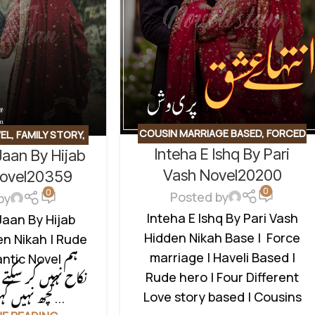
COUSIN MARRIAGE BASED
,
FORCED
EL
,
FAMILY STORY
,
Inteha E Ishq By Pari
MARRIAGE BASED
,
FRIENDSHIP
Jaan By Hijab
BASED
,
INNOCENT
BASED
,
HAVELI BASED NOVELS
,
Vash Novel20200
TIC URDU NOVEL
,
Novel20359
0
HIDDEN NIKAH BASED
,
INNOCENT
0
SSUES BASED
Posted by
by
HEROIN
,
LOVE STORY BASED
,
Inteha E Ishq By Pari Vash
Jaan By Hijab
MULTIPLE COUPLE BASE
,
Hidden Nikah Base | Force
n Nikah | Rude
ROMANTIC FICTION
,
ROMANTIC
marriage | Haveli Based |
tic Novel ہم
URDU NOVEL
,
RUDE HERO BASED
Rude hero | Four Different
نکاح نہیں کر سکتے حم
Love story based | Cousins
کچھ نہیں کہیں گے سم...