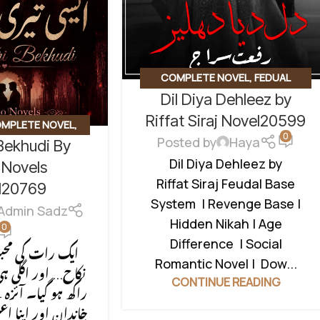
COMPLETE NOVEL
,
FEDUAL
Dil Diya Dehleez by
SYSTEM BASED
,
HIDDEN NIKAH
BASED
,
SOCIAL ISSUES BASED
,
Riffat Siraj Novel20599
MPLETE NOVEL
,
0
SOCIAL ROMANTIC NOVEL
Posted by
Haya
 Bekhudi By
AMA
,
HIDDEN NIKAH
Dil Diya Dehleez by
 ROMANTIC NOVEL
,
 Novels
Riffat Siraj Feudal Base
EGORIZED
l20769
System | Revenge Base |
Admin Sadz
Hidden Nikah | Age
0
Difference | Social
ایک رات کی محب
Romantic Novel | Dow...
نکاح... اور اگلی
CONTINUE READING
راکھ ہو گیا۔ آئزہ نے
خاندان اور اپنا ا