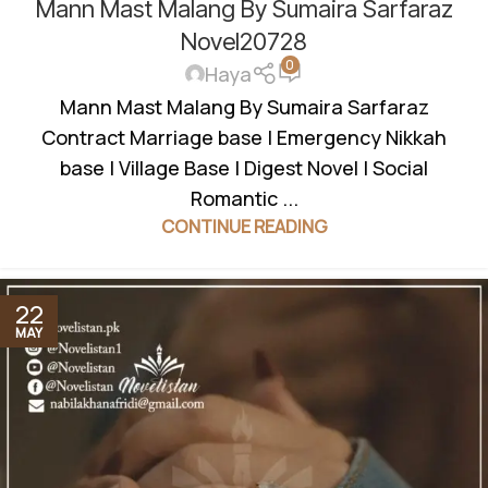
Mann Mast Malang By Sumaira Sarfaraz
NIKKAH
,
SOCIAL ROMANTIC NOVEL
Novel20728
0
Haya
Mann Mast Malang By Sumaira Sarfaraz
Contract Marriage base | Emergency Nikkah
base | Village Base | Digest Novel | Social
Romantic ...
CONTINUE READING
22
MAY