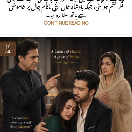
فکر ختم ہو گئی، جبکہ بادشاہ خان اپنی ناکام چال پر خاموشی
سے ہاتھ ملتا رہ گیا۔
CONTINUE READING
14
JUL