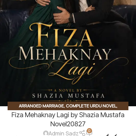
ARRANGED MARRIAGE
,
COMPLETE URDU NOVEL
,
Fiza Mehaknay Lagi by Shazia Mustafa
EMERGENCY NIKKAH
,
FAMILY DRAMA
,
FORCED MARRIAGE
BASED
Novel20827
0
Admin Sadz