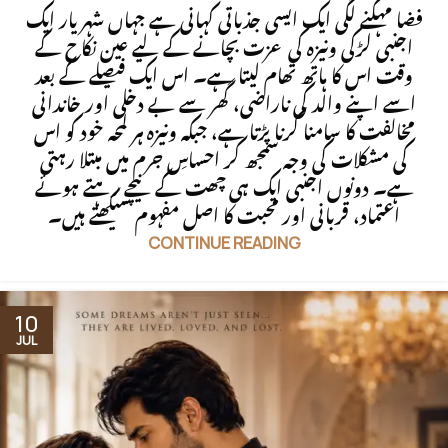
فضا مہکنے لگی ایک ایسی جذباتی کہانی ہے جہاں شہریار ایک
اجنبی لڑکی ونیزہ کی عزت بچانے کے لیے عین نکاح کے
وقت اس کا ہاتھ تھام لیتا ہے۔ اس ایک فیصلے کے بعد
اسے اپنے والد کی ناراضی، گھر سے بے دخلی اور خاندانی
مخالفت کا سامنا کرنا پڑتا ہے، جبکہ ونیزہ ہر لمحہ خود کو اس
کی مشکلات کی وجہ سمجھ کر احساسِ جرم میں مبتلا رہتی
ہے۔ دونوں اجنبی ایک ہی چھت کے نیچے رہتے ہوئے
اعتماد، قربانی اور محبت کا اصل مفہوم سیکھتے ہیں۔
CONTINUE READING
10
JUL