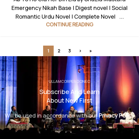
Emergency Nikah Base | Digest novel | Social
Romantic Urdu Novel | Complete Novel ...
CONTINUE READING
1
2
3
›
»
ULLAMCORPER DONEC
Subscribe And Learn
About New First
Will be used in accordance with our
Privacy Policy