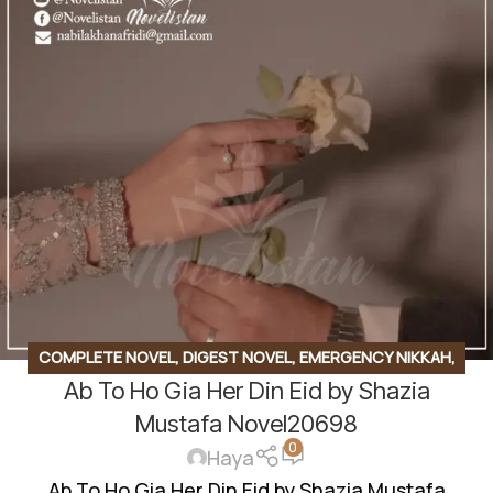
COMPLETE NOVEL
,
DIGEST NOVEL
,
EMERGENCY NIKKAH
,
Ab To Ho Gia Her Din Eid by Shazia
SOCIAL ROMANTIC NOVEL
Mustafa Novel20698
0
Haya
Ab To Ho Gia Her Din Eid by Shazia Mustafa