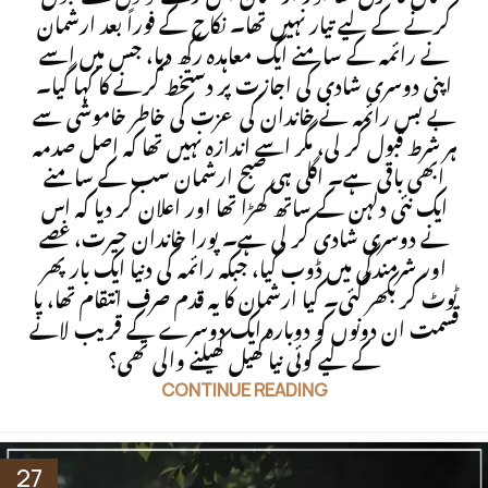
کرنے کے لیے تیار نہیں تھا۔ نکاح کے فوراً بعد ارشمان
نے رائمہ کے سامنے ایک معاہدہ رکھ دیا، جس میں اسے
اپنی دوسری شادی کی اجازت پر دستخط کرنے کا کہا گیا۔
بے بس رائمہ نے خاندان کی عزت کی خاطر خاموشی سے
ہر شرط قبول کر لی، مگر اسے اندازہ نہیں تھا کہ اصل صدمہ
ابھی باقی ہے۔ اگلی ہی صبح ارشمان سب کے سامنے
ایک نئی دلہن کے ساتھ کھڑا تھا اور اعلان کر دیا کہ اس
نے دوسری شادی کر لی ہے۔ پورا خاندان حیرت، غصے
اور شرمندگی میں ڈوب گیا، جبکہ رائمہ کی دنیا ایک بار پھر
ٹوٹ کر بکھر گئی۔ کیا ارشمان کا یہ قدم صرف انتقام تھا، یا
قسمت ان دونوں کو دوبارہ ایک دوسرے کے قریب لانے
کے لیے کوئی نیا کھیل کھیلنے والی تھی؟
CONTINUE READING
27