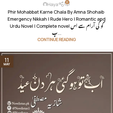
0
Haya
Phir Mohabbat Karne Chala By Amna Shohaib
Emergency Nikkah | Rude Hero | Romantic and
Urdu Novel | Complete novel کو گی آرام سے اس
پ...
CONTINUE READING
11
MAY