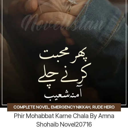
COMPLETE NOVEL
,
EMERGENCY NIKKAH
,
RUDE HERO
Phir Mohabbat Karne Chala By Amna
BASED
Shohaib Novel20716