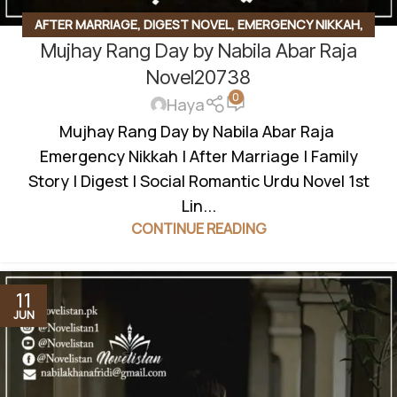
AFTER MARRIAGE
,
DIGEST NOVEL
,
EMERGENCY NIKKAH
,
Mujhay Rang Day by Nabila Abar Raja
FAMILY STORY
,
SOCIAL ROMANTIC NOVEL
Novel20738
0
Haya
Mujhay Rang Day by Nabila Abar Raja
Emergency Nikkah | After Marriage | Family
Story | Digest | Social Romantic Urdu Novel 1st
Lin...
CONTINUE READING
11
JUN