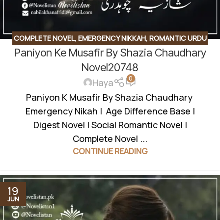
COMPLETE NOVEL
,
EMERGENCY NIKKAH
,
ROMANTIC URDU
Paniyon Ke Musafir By Shazia Chaudhary
NOVEL
,
SOCIAL ROMANTIC NOVEL
Novel20748
0
Haya
Paniyon K Musafir By Shazia Chaudhary
Emergency Nikah | Age Difference Base |
Digest Novel | Social Romantic Novel |
Complete Novel ...
CONTINUE READING
19
JUN