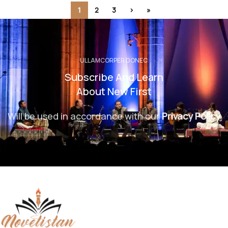
1
2
3
›
»
ULLAMCORPER DONEC
Subscribe And Learn
About New First
Will be used in accordance with our
Privacy Policy