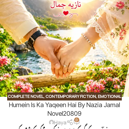
COMPLETE NOVEL
,
CONTEMPORARY FICTION
,
EMOTIONAL
Humein Is Ka Yaqeen Hai By Nazia Jamal
DRAMA
,
FAMILY STORY
,
HAVELI BASED NOVELS
,
SOCIAL
ROMANTIC NOVEL
Novel20809
0
Haya