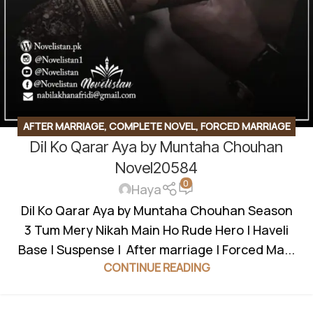
AFTER MARRIAGE
,
COMPLETE NOVEL
,
FORCED MARRIAGE
Dil Ko Qarar Aya by Muntaha Chouhan
BASED
,
HAVELI BASED NOVELS
,
ROMANTIC URDU NOVEL
,
RUDE HERO BASED
Novel20584
0
Haya
Dil Ko Qarar Aya by Muntaha Chouhan Season
3 Tum Mery Nikah Main Ho Rude Hero | Haveli
Base | Suspense | After marriage | Forced Ma...
CONTINUE READING