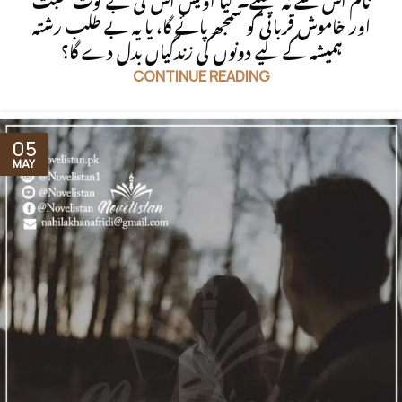
نام اس سے نہ چھینے۔ کیا اویس اس کی بے لوث محبت
اور خاموش قربانی کو سمجھ پائے گا، یا یہ بے طلب رشتہ
ہمیشہ کے لیے دونوں کی زندگیاں بدل دے گا؟
CONTINUE READING
05
MAY