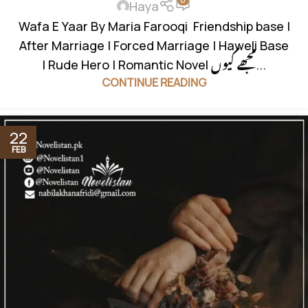
Haya
Wafa E Yaar By Maria Farooqi Friendship base |
After Marriage | Forced Marriage | Haweli Base
| Rude Hero | Romantic Novel مجھے کیوں...
CONTINUE READING
22
FEB