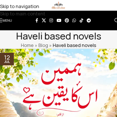
Skip to navigation
Skip to main content
MENU
Haveli based novels
Home
»
Blog
»
Haveli based novels
12
JUL