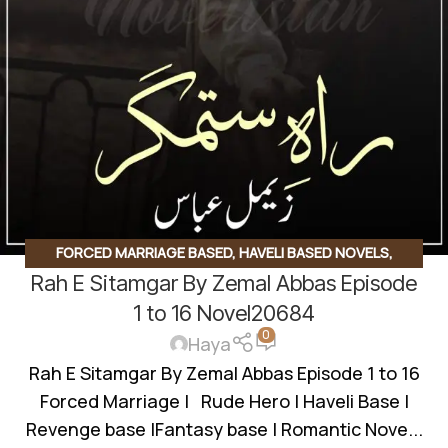
FORCED MARRIAGE BASED
,
HAVELI BASED NOVELS
,
Rah E Sitamgar By Zemal Abbas Episode
ROMANTIC URDU NOVEL
,
RUDE HERO BASED
1 to 16 Novel20684
0
Haya
Rah E Sitamgar By Zemal Abbas Episode 1 to 16
Forced Marriage | Rude Hero | Haveli Base |
Revenge base |Fantasy base | Romantic Nove...