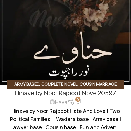
ARMY BASED
,
COMPLETE NOVEL
,
COUSIN MARRIAGE
Hinave by Noor Rajpoot Novel20597
BASED
,
HATE TO LOVE STORY
,
HAVELI BASED NOVELS
,
0
POLICE OFFICER BASED
,
REVENGE BASED NOVELS
,
SOCIAL
Haya
ROMANTIC NOVEL
,
SUSPENSE THRILLER
Hinave by Noor Rajpoot Hate And Love | Two
Political Families | Wadera base | Army base |
Lawyer base | Cousin base | Fun and Adven...