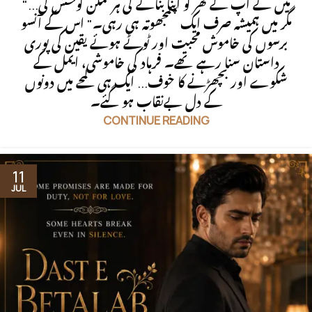
"میں نے آپ کے گھر کو اپنا بنانے کی ہر ممکن کوشش کی...
مگر میں ہمیشہ صرف ایک سمجھوتہ ہی رہی۔" اس کے آنسو
برسوں کی خاموش محبت اور ٹوٹے ہوئے یقین کی پوری
داستان سنا رہے تھے۔ فرہاد کی خاموشی، ایمل کے
شکوے اور بچھڑنے کا خوف... ایک ہی لمحے میں دونوں
کے دل بےنقاب ہو گئے۔
CONTINUE READING
11
JUL