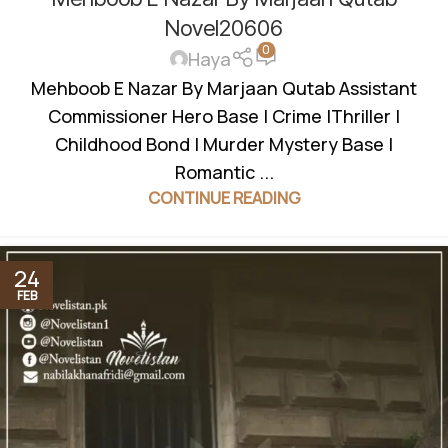
MYSTERY
,
ROMANTIC URDU NOVEL
Novel20606
0
Haya
Mehboob E Nazar By Marjaan Qutab Assistant
Commissioner Hero Base | Crime |Thriller |
Childhood Bond | Murder Mystery Base |
Romantic ...
CONTINUE READING
24
FEB