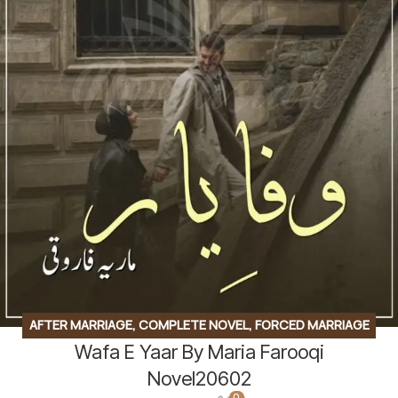
AFTER MARRIAGE
,
COMPLETE NOVEL
,
FORCED MARRIAGE
Wafa E Yaar By Maria Farooqi
BASED
,
HAVELI BASED NOVELS
,
ROMANTIC URDU NOVEL
,
RUDE HERO BASED
Novel20602
0