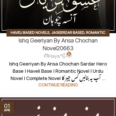
HAVELI BASED NOVELS
,
JAGEERDAR BASED
,
ROMANTIC
Ishq Geeriyan By Ansa Chochan
URDU NOVEL
,
RUDE HERO BASED
Novel20663
0
Haya
Ishq Geeriyan By Ansa Chochan Sardar Hero
Base | Haveli Base | Romantic Novel | Urdu
Novel | Complete Novel آپ یہ بتائیں کس چیز کا ...
CONTINUE READING
01
APR