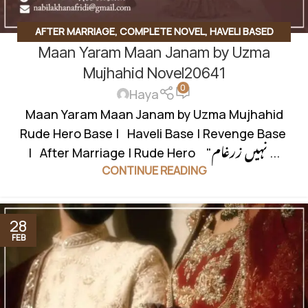
AFTER MARRIAGE
,
COMPLETE NOVEL
,
HAVELI BASED
Maan Yaram Maan Janam by Uzma
NOVELS
,
REVENGE BASED NOVELS
,
ROMANTIC URDU
NOVEL
,
RUDE HERO BASED
Mujhahid Novel20641
0
Haya
Maan Yaram Maan Janam by Uzma Mujhahid
Rude Hero Base | Haveli Base | Revenge Base
| After Marriage | Rude Hero "نہیں زرغام ...
CONTINUE READING
28
FEB