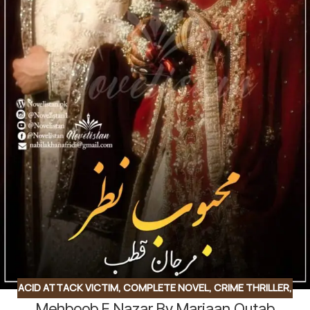
ACID ATTACK VICTIM
,
COMPLETE NOVEL
,
CRIME THRILLER
,
Mehboob E Nazar By Marjaan Qutab
FRIENDSHIP BASED
,
HAVELI BASED NOVELS
,
MURDER