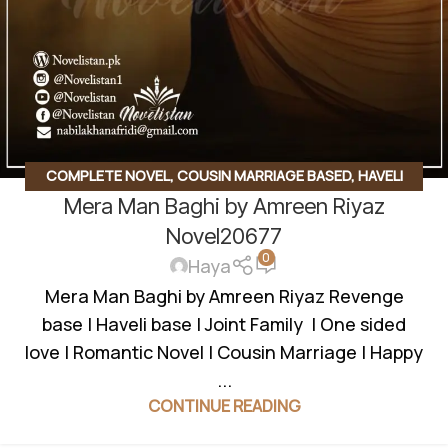
COMPLETE NOVEL
,
COUSIN MARRIAGE BASED
,
HAVELI
Mera Man Baghi by Amreen Riyaz
BASED NOVELS
,
ROMANTIC URDU NOVEL
Novel20677
0
Haya
Mera Man Baghi by Amreen Riyaz Revenge
base | Haveli base | Joint Family | One sided
love | Romantic Novel | Cousin Marriage | Happy
...
CONTINUE READING