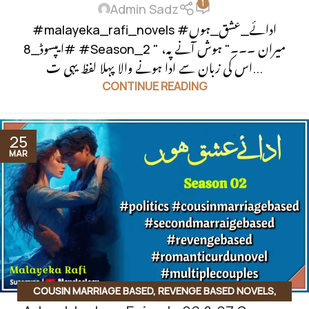
1
Admin Sadz
#malayeka_rafi_novels #ادائے_عشق_ہوں
#ایپسوڈ_8 #Season_2 " میران ۔۔۔" ہوش آنے پہ،
اس کی زبان سے ادا ہونے والا پہلا لفظ یہی ت...
CONTINUE READING
25
MAR
COUSIN MARRIAGE BASED
,
REVENGE BASED NOVELS
,