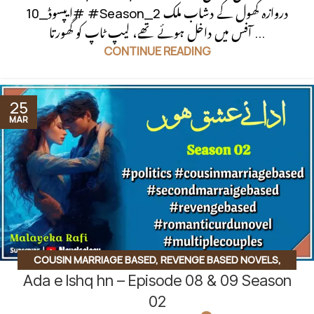
#ایپسوڈ_10 #Season_2 دروازہ کھول کے دشاب ملک
آفس میں داخل ہوئے تھے، لیپ ٹاپ کو گھورتا ...
CONTINUE READING
25
MAR
COUSIN MARRIAGE BASED
,
REVENGE BASED NOVELS
,
Ada e Ishq hn – Episode 08 & 09 Season
SECOND MARRIAGE BASED
02