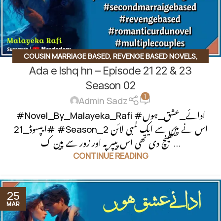
COUSIN MARRIAGE BASED
,
REVENGE BASED NOVELS
,
Ada e Ishq hn – Episode 21 22 & 23
SECOND MARRIAGE BASED
Season 02
1
Admin Sadz
#Novel_By_Malayeka_Rafi #ادائے_عشق_ہوں
#ایپسوڈ_21 #Season_2 اس نے پین سے ایک لمبی لائن
کھینچ دی تھی اس پیپر پہ اور زور سے پین ک...
CONTINUE READING
25
MAR