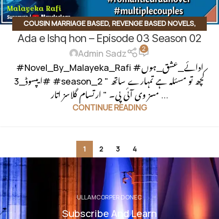
COUSIN MARRIAGE BASED
,
REVENGE BASED NOVELS
,
Ada e Ishq hon – Episode 03 Season 02
SECOND MARRIAGE BASED
2
Admin Sadz
#Novel_By_Malayeka_Rafi #ادائے_عشق_ہوں
#ایپسوڈ_3 #season_2 " کچھ تو مسئلہ ہے تمہارے ساتھ
مسز وی آئی پی۔ " ارتسام گلاسز اتار ...
CONTINUE READING
1
2
3
4
ULLAMCORPER DONEC
Subscribe And Learn