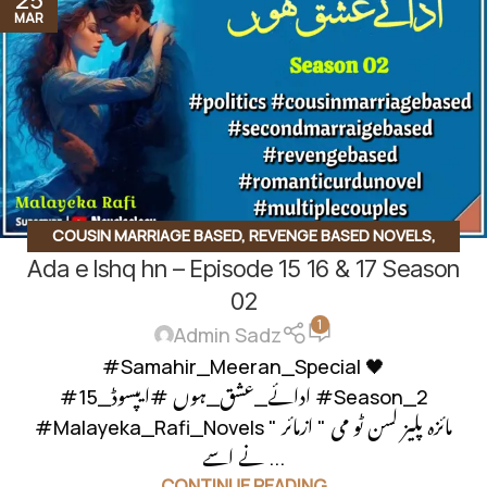
25
MAR
COUSIN MARRIAGE BASED
,
REVENGE BASED NOVELS
,
Ada e Ishq hn – Episode 15 16 & 17 Season
SECOND MARRIAGE BASED
02
1
Admin Sadz
#Samahir_Meeran_Special 🖤
#ادائے_عشق_ہوں #ایپسوڈ_15 #Season_2
#Malayeka_Rafi_Novels " مائزہ پلیز لسن ٹو می " ازمائر
نے اسے ...
CONTINUE READING