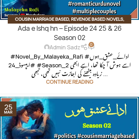
COUSIN MARRIAGE BASED
,
REVENGE BASED NOVELS
,
Ada e Ishq hn – Episode 24 25 & 26
SECOND MARRIAGE BASED
Season 02
0
Admin Sadz
#Novel_By_Malayeka_Rafi #ادائے_عشق_ہوں
#ایپسوڈ_24 #Season_2 اسے ہوش آ چکا تھا، اسے ابھی
زیادہ بیٹھنے کی اجازت نہیں تھی، تبھی ...
CONTINUE READING
25
MAR