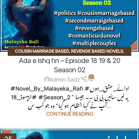
COUSIN MARRIAGE BASED
,
REVENGE BASED NOVELS
,
Ada e Ishq hn – Episode 18 19 & 20
SECOND MARRIAGE BASED
Season 02
1
Admin Sadz
#Novel_By_Malayeka_Rafi #ادائے_عشق_ہوں
#ایپسوڈ_18 #Season_2 " یہ لیں سائیں بی بی ۔۔ جیسا
آپ نے کہا انتظام ہو گیا" وہ جو کب س...
CONTINUE READING