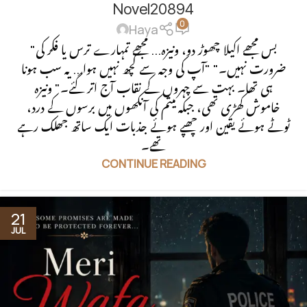
Novel20894
0
Haya
"بس مجھے اکیلا چھوڑ دو، ونیزہ... مجھے تمہارے ترس یا فکر کی
ضرورت نہیں۔" "آپ کی وجہ سے کچھ نہیں ہوا... یہ سب ہونا
ہی تھا۔ بہت سے چہروں کے نقاب آج اتر گئے۔" ونیزہ
خاموش کھڑی تھی، جبکہ میثم کی آنکھوں میں برسوں کے درد،
ٹوٹے ہوئے یقین اور چھپے ہوئے جذبات ایک ساتھ جھلک رہے
تھے۔
CONTINUE READING
21
JUL