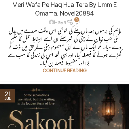
Meri Wafa Pe Haq Hua Tera By Umm E
NOVEL
,
SOCIAL ENGINEERING
Omama. Novel20884
0
Haya
ماہم کی برسوں بعد ماں بننے کی خوشی اس وقت صدمے میں بدل
گئی جب زمان نے بیٹی کی خبر سنتے ہی اسے اسقاطِ حمل کا حکم
دے دیا۔ مگر ایک ماں نے اپنی معصوم بیٹی کے حق میں ڈٹ کر
کھڑے ہونے کا فیصلہ کیا، اور یہی لمحہ اس کی زندگی کا سب سے
بڑا اور مضبوط فیصلہ بن گیا۔
CONTINUE READING
21
JUL