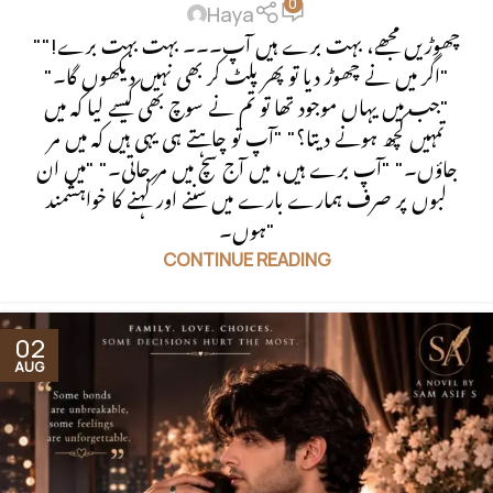
0
Haya
"چھوڑیں مجھے، بہت برے ہیں آپ۔۔۔ بہت بہت برے!"
"اگر میں نے چھوڑ دیا تو پھر پلٹ کر بھی نہیں دیکھوں گا۔"
"جب میں یہاں موجود تھا تو تم نے سوچ بھی کیسے لیا کہ میں
تمہیں کچھ ہونے دیتا؟" "آپ تو چاہتے ہی یہی ہیں کہ میں مر
جاؤں۔" "آپ برے ہیں، میں آج سچ میں مر جاتی۔" "میں ان
لبوں پر صرف ہمارے بارے میں سننے اور کہنے کا خواہشمند
ہوں۔"
CONTINUE READING
02
AUG