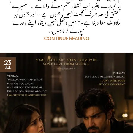
لیا تمہارے بغیر، اب انتظار ختم ہونے والا ہے۔" "میرے
عشق کی حد صرف محبت نہیں، جنون ہے... اور جنون ہر
رکاوٹ مٹا دیتا ہے۔" "میں دھمکی نہیں دیتا، اپنے وعدے
پورے کرتا ہوں۔"
CONTINUE READING
23
JUL