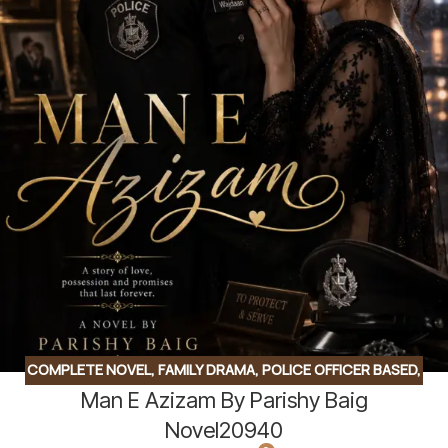
COMPLETE NOVEL
,
FAMILY DRAMA
,
POLICE OFFICER BASED
,
Man E Azizam By Parishy Baig
ROMANTIC URDU NOVEL
,
RUDE HERO BASED
,
SECOND
MARRIAGE BASED
Novel20940