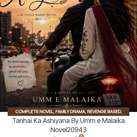
COMPLETE NOVEL
,
FAMILY DRAMA
,
REVENGE BASED
,
Tanhai Ka Ashiyana By Umm e Malaika
ROMANTIC URDU NOVEL
,
RUDE HERO BASED
,
SOCIAL
ISSUES BASED
,
SUSPENSE THRILLER
Novel20943
0