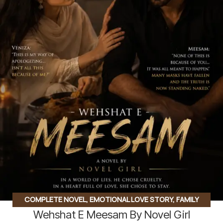
COMPLETE NOVEL
,
EMOTIONAL LOVE STORY
,
FAMILY
Wehshat E Meesam By Novel Girl
STORY
,
SOCIAL ROMANTIC NOVEL