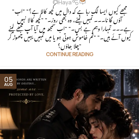
Haya
"مجھے کیوں ایسا لگ رہا ہے کہ دال میں کچھ کالا ہے؟" "اب
آؤں گا نا۔۔۔ تمہیں لینے، وہ بھی روز۔" "کچھ کالا نہیں
ہے۔۔۔ تمہارا وہم ہے بس۔" "اب سمجھ میں آیا آپ مجھے لینے
کیوں آئے ہیں۔" "تم خاموش ہوتی ہو یا میں تمہیں یہیں چھوڑ کر
چلا جاؤں؟"
CONTINUE READING
05
AUG