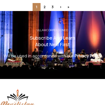
1
2
3
›
»
ULLAMCORPER DONEC
Subscribe And Learn
About New First
Will be used in accordance with our
Privacy Policy