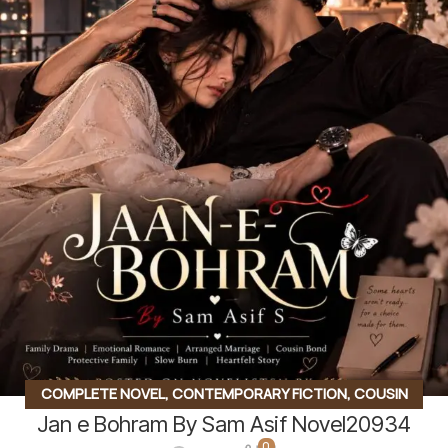
COMPLETE NOVEL
,
CONTEMPORARY FICTION
,
COUSIN
Jan e Bohram By Sam Asif Novel20934
MARRIAGE BASED
,
EMOTIONAL DRAMA
,
FAMILY DRAMA
,
0