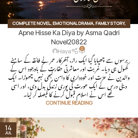
COMPLETE NOVEL
,
EMOTIONAL DRAMA
,
FAMILY STORY
,
Apne Hisse Ka Diya by Asma Qadri
PAKISTANI URDU NOVEL
,
SOCIAL ROMANTIC NOVEL
Novel20822
0
Haya
برسوں سے چھپایا گیا ایک راز، آخرکار عمر نے فائقہ کے سامنے
کھول ہی دیا۔ غربت اور معاشرتی حقارت کے باوجود اس کے
والدین نے عزت اور خودداری کا دامن کبھی نہیں چھوڑا۔ ایک
دینی درس نے ایک عورت کی پوری زندگی بدل دی، اور اسی
لمحے اس نے اسلام قبول کرنے کا فیصلہ کر لیا۔
CONTINUE READING
14
JUL