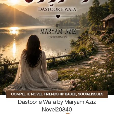
COMPLETE NOVEL
,
FRIENDSHIP BASED
,
SOCIAL ISSUES
Dastoor e Wafa by Maryam Aziz
BASED
,
SOCIAL ROMANTIC NOVEL
Novel20840