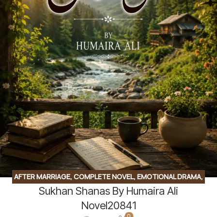
AFTER MARRIAGE
,
COMPLETE NOVEL
,
EMOTIONAL DRAMA
,
Sukhan Shanas By Humaira Ali
FORCED MARRIAGE BASED
,
SOCIAL ENGINEERING
,
SOCIAL
ISSUES BASED
,
SOCIAL ROMANTIC NOVEL
Novel20841
0