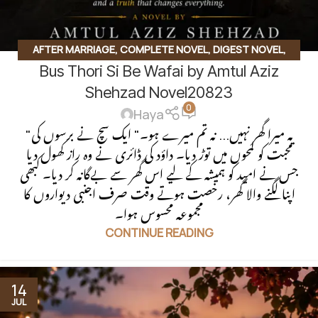
AFTER MARRIAGE
,
COMPLETE NOVEL
,
DIGEST NOVEL
,
Bus Thori Si Be Wafai by Amtul Aziz
EMOTIONAL DRAMA
,
SECOND MARRIAGE BASED
,
SOCIAL
ROMANTIC NOVEL
Shehzad Novel20823
0
Haya
"یہ میرا گھر نہیں... نہ تم میرے ہو۔" ایک سچ نے برسوں کی
محبت کو لمحوں میں توڑ دیا۔ داؤد کی ڈائری نے وہ راز کھول دیا
جس نے امید کو ہمیشہ کے لیے اس گھر سے بےگانہ کر دیا۔ کبھی
اپنا لگنے والا گھر، رخصت ہوتے وقت صرف اجنبی دیواروں کا
مجموعہ محسوس ہوا۔
CONTINUE READING
14
JUL