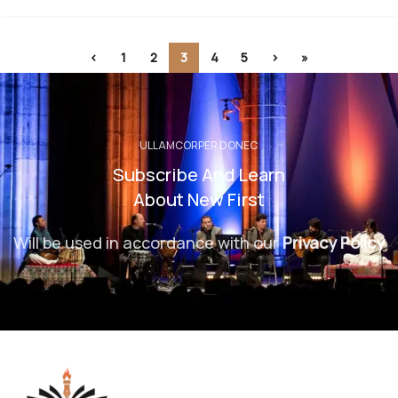
‹
1
2
3
4
5
›
»
ULLAMCORPER DONEC
Subscribe And Learn
About New First
Will be used in accordance with our
Privacy Policy