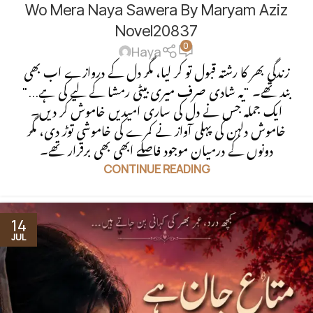
Wo Mera Naya Sawera By Maryam Aziz
FAMILY STORY
,
SECOND MARRIAGE THREAT
,
SOCIAL ISSUES
BASED
,
SOCIAL ROMANTIC NOVEL
Novel20837
0
Haya
زندگی بھر کا رشتہ قبول تو کر لیا، مگر دل کے دروازے اب بھی
بند تھے۔ "یہ شادی صرف میری بیٹی رمشا کے لیے کی ہے..."
ایک جملہ جس نے دل کی ساری امیدیں خاموش کر دیں۔
خاموش دلہن کی پہلی آواز نے کمرے کی خاموشی توڑ دی، مگر
دونوں کے درمیان موجود فاصلے ابھی بھی برقرار تھے۔
CONTINUE READING
14
JUL