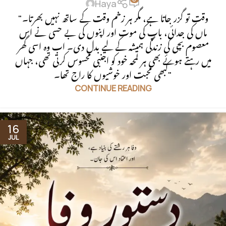
Haya
"وقت تو گزر جاتا ہے، مگر ہر زخم وقت کے ساتھ نہیں بھرتا۔
ماں کی جدائی، باپ کی موت اور اپنوں کی بے حسی نے اس
معصوم بچی کی زندگی ہمیشہ کے لیے بدل دی۔ اب وہ اسی گھر
میں رہتے ہوئے بھی ہر لمحہ خود کو اجنبی محسوس کرتی تھی، جہاں
کبھی محبت اور خوشیوں کا راج تھا۔"
CONTINUE READING
16
JUL