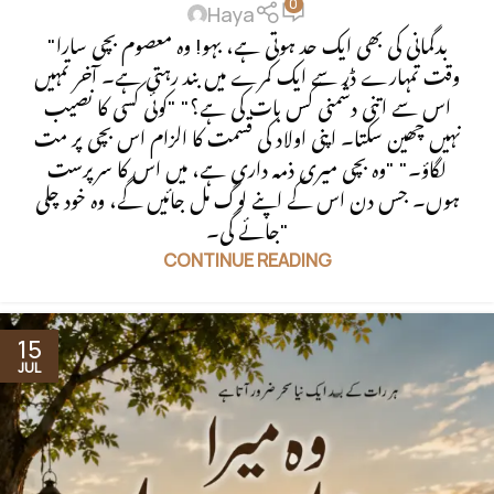
0
Haya
"بدگمانی کی بھی ایک حد ہوتی ہے، بہو! وہ معصوم بچی سارا
وقت تمہارے ڈر سے ایک کمرے میں بند رہتی ہے۔ آخر تمہیں
اس سے اتنی دشمنی کس بات کی ہے؟" "کوئی کسی کا نصیب
نہیں چھین سکتا۔ اپنی اولاد کی قسمت کا الزام اس بچی پر مت
لگاؤ۔" "وہ بچی میری ذمہ داری ہے، میں اس کا سرپرست
ہوں۔ جس دن اس کے اپنے لوگ مل جائیں گے، وہ خود چلی
جائے گی۔"
CONTINUE READING
15
JUL