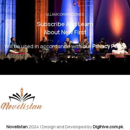
ULLAMCORPER DONEC
Subscribe And Learn
About New First
Will be used in accordance with our
Privacy Policy
Novelistan
2024 | Design and Developed by
Digihive.com.pk
.