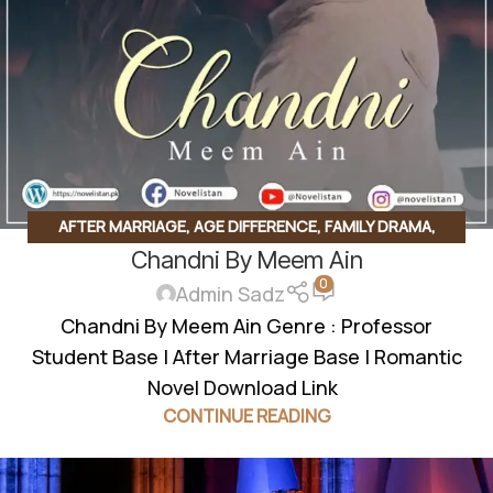
AFTER MARRIAGE
,
AGE DIFFERENCE
,
FAMILY DRAMA
,
Chandni By Meem Ain
FANTASY NOVELS
,
PROFESSOR STUDENT BASE
,
ROMANTIC
0
URDU NOVEL
,
RUDE HERO BASED
Admin Sadz
Chandni By Meem Ain Genre : Professor
Student Base | After Marriage Base | Romantic
Novel Download Link
CONTINUE READING