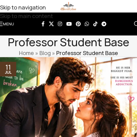
Skip to navigation
Skip to main content
MENU
Professor Student Base
Home
»
Blog
»
Professor Student Base
11
JUL