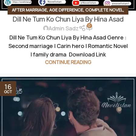
AFTER MARRIAGE
,
AGE DIFFERENCE
,
COMPLETE NOVEL
,
Dill Ne Tum Ko Chun Liya By Hina Asad
COUSIN MARRIAGE BASED
,
FAMILY DRAMA
,
FIRST SIGHT
0
LOVE
,
FORCED MARRIAGE BASED
,
PROFESSOR STUDENT
Admin Sadz
BASE
,
ROMANTIC URDU NOVEL
Dill Ne Tum Ko Chun Liya By Hina Asad Genre :
Second marriage | Carin hero | Romantic Novel
| family drama Download Link
CONTINUE READING
16
OCT