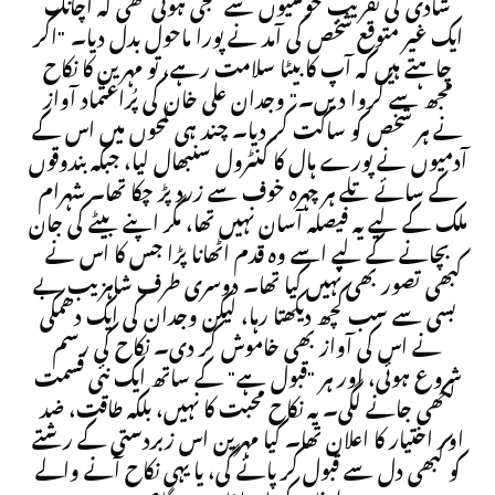
شادی کی تقریب خوشیوں سے سجی ہوئی تھی کہ اچانک
ایک غیر متوقع شخص کی آمد نے پورا ماحول بدل دیا۔ "اگر
چاہتے ہیں کہ آپ کا بیٹا سلامت رہے، تو مہرین کا نکاح
مجھ سے کروا دیں۔" وجدان علی خان کی پُراعتماد آواز
نے ہر شخص کو ساکت کر دیا۔ چند ہی لمحوں میں اس کے
آدمیوں نے پورے ہال کا کنٹرول سنبھال لیا، جبکہ بندوقوں
کے سائے تلے ہر چہرہ خوف سے زرد پڑ چکا تھا۔ شہرام
ملک کے لیے یہ فیصلہ آسان نہیں تھا، مگر اپنے بیٹے کی جان
بچانے کے لیے اسے وہ قدم اٹھانا پڑا جس کا اس نے
کبھی تصور بھی نہیں کیا تھا۔ دوسری طرف شاہزیب بے
بسی سے سب کچھ دیکھتا رہا، لیکن وجدان کی ایک دھمکی
نے اس کی آواز بھی خاموش کر دی۔ نکاح کی رسم
شروع ہوئی، اور ہر "قبول ہے" کے ساتھ ایک نئی قسمت
لکھی جانے لگی۔ یہ نکاح محبت کا نہیں، بلکہ طاقت، ضد
اور اختیار کا اعلان تھا۔ کیا مہرین اس زبردستی کے رشتے
کو کبھی دل سے قبول کر پائے گی، یا یہی نکاح آنے والے