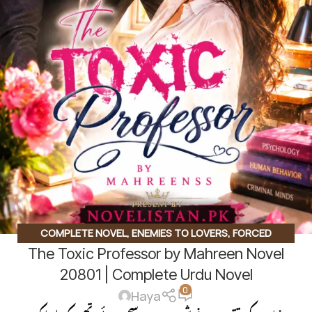
COMPLETE NOVEL
,
ENEMIES TO LOVERS
,
FORCED
The Toxic Professor by Mahreen Novel
MARRIAGE BASED
,
PROFESSOR STUDENT BASE
20801 | Complete Urdu Novel
0
Haya