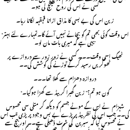
کسی نے اس کی روح کھینچ لی ہو۔
زین اس کی بے بسی کا مذاق اڑاتا قہقہہ لگاتا رہا۔
“اس وقت کوئی بھی تم کو بچانے نہیں آئے گا۔تمہارے لئے بہتر
یہی ہے کہ میری بات مان لو۔”
ٹھیک اسی وقت۔۔۔ کسی نے زور زور سے دروازے پر
ٹھوکریں رسید کرکے توڑنے کی کوشش کی۔۔
دروازہ دھڑام سے کھلا تھا۔۔۔
“کون ہو تم؟” زین گھبرا کر بیڈ سے کھڑا ہوگیا۔
شہزام نے اس کے موٹے جسم کو دیکھ کر متلی سی محسوس
کی۔۔ جب اس کی نظر بیڈ پر پڑے بے بس وجود پر پڑی تب اس
نے محسوس کیا کہ سبرین کی شرٹ ڈھیلی ہے۔۔ اور بیچ سے