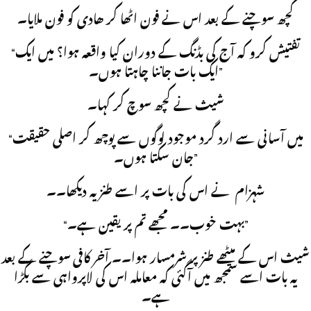
کچھ سوچنے کے بعد اس نے فون اٹھا کر ھادی کو فون ملایا۔
“تفتیش کرو کہ آج کی بڈنگ کے دوران کیا واقعہ ہوا؟ میں ایک
ایک بات جاننا چاہتا ہوں۔”
شیث نے کچھ سوچ کر کہا۔
“میں آسانی سے ارد گرد موجود لوگوں سے پوچھ کر اصلی حقیقت
جان سکتا ہوں۔”
شہزام نے اس کی بات پر اسے طنزیہ دیکھا۔۔
“بہت خوب۔۔ مجھے تم پر یقین ہے۔”
شیث اس کے میٹھے طنز پر شرمسار ہوا۔۔ آخر کافی سوچنے کے بعد
یہ بات اسے سمجھ میں آگئی کہ معاملہ اس کی لاپرواہی سے بگڑا
ہے۔