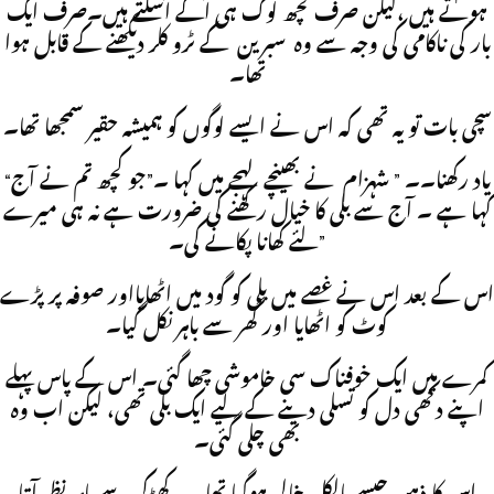
ہوتے ہیں ،لیکن صرف کچھ لوگ ہی آگے آسکتے ہیں۔صرف ایک
بار کی ناکامی کی وجہ سے وہ سبرین کے ٹرو کلر دیکھنے کے قابل ہوا
تھا۔
سچی بات تو یہ تھی کہ اس نے ایسے لوگوں کو ہمیشہ حقیر سمجھا تھا۔
“یاد رکھنا۔۔ ” شہزام نے بھینچے لہجے میں کہا ۔”جو کچھ تم نے آج
کہا ہے ۔ آج سے بلی کا خیال رکھنے کی ضرورت ہے نہ ہی میرے
لئے کھانا پکانے کی۔”
اس کے بعد اس نے غصے میں بلی کو گود میں اٹھایااور صوفہ پر پڑے
کوٹ کو اٹھایا اور گھر سے باہر نکل گیا۔
کمرے میں ایک خوفناک سی خاموشی چھا گئی۔ اس کے پاس پہلے
اپنے دکھی دل کو تسلی دینے کے لیے ایک بلی تھی، لیکن اب وہ
بھی چلی گئی۔