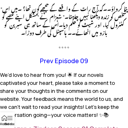
“پتا کرواؤ۔۔کہ آج رات کے واقعے کے پیچھے کون تھا؟ ۔میں اس
شخص کو زندہ دیکھنا نہیں چاہتا۔” شہزام نے بمشکل اپنے غصے کو
کنٹرول کیا، اور شیث کو حکم دیا۔اس کے ساتھ ہی سبرین کو
بازو میں اٹھائے۔۔ ہاسپٹل کی طرف دوڑا۔
٭٭٭٭
Prev Episode 09
We’d love to hear from you! 🌟 If our novels
captivated your heart, please take a moment to
share your thoughts in the comments on our
website. Your feedback means the world to us, and
we can’t wait to read your insights! Let’s keep the
conversation going—your voice matters! ✨📚
Home
Sidebar