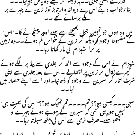
قدرے پھٹی ہوئی۔۔یہ دیکھ کر جیسے وہ پاگل ہوگیا۔۔۔
بناءجواب دیئے اس نے دیوانہ وار تابڑ توڑ زین کے چہرے پر
مکے برسائے تھے ۔۔
“میں وہ ہوں جو تمہیں جیل بھیجنے سے پہلے اوپر پہنچائے گا۔”اس
کے مضبوط وجود کو دیکھ کر زین کے حواس گم ہوئے۔۔وہ زمین
پر گرا شہزام کی مار کھاتا رہا۔۔
شہزام نے اس کے وجود سے اٹھ کر جلدی سے بیڈ پر لگے ہوئے
کیمرے نکال کر زین پر اچھالے ۔اس کے بعد جلدی سے اپنی
شرٹ اتار کر سبرین کے وجود کو ڈھانپا۔اور اسے اپنے حصار میں
لیا۔۔
“سبی۔۔۔کیسی ہو؟؟ تم۔۔۔۔تم ٹھیک ہو؟؟” اس کی ہمت ہی
نہیں ہورہی تھی کہ سبرین کے سوجے ہوئے چہرے کو
چھوسکے۔صرف نرمی سے اس کی پیٹھ سہلاتا رہا۔۔