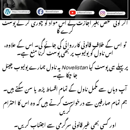
کسی بھی دوسری ویب سائٹ، گروپ، یا پیج پر اس ناول کو بغیر
اجازت کے پوسٹ کرنا سختی سے منع ہے۔
اگر کوئی شخص بغیر اجازت کے اس مواد کو چوری کر کے پوسٹ
کرے گا
تو اس کے خلاف قانونی کارروائی کی جائے گی۔ اس کے علاوہ،
اس ناول کو یوٹیوب پر بھی پوسٹ کرنا منع ہے۔
پر پہلے ہی پوسٹ کیا
Novelistan
یہ ناول ہمارے یوٹیوب چینل
جا چکا ہے۔
آپ وہاں سے مکمل ناول کے تمام اقساط پڑھ یا سن سکتے ہیں۔
ہم تمام صارفین سے درخواست کرتے ہیں کہ وہ اس کا احترام
کریں
اور کسی بھی غیر قانونی سرگرمی سے اجتناب کریں۔