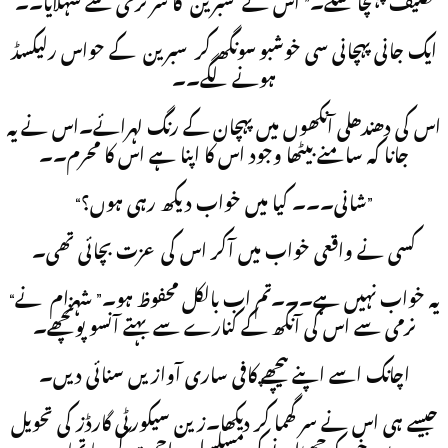
تکلیف پہنچا سکے۔” اس نے سبرین کا سر نرمی سے سہلایا۔۔
ایک جانی پہچانی سی خوشبو سونگھ کر سبرین کے حواس رلیکسڈ
ہونے لگے۔۔
اس کی دھندھلی آنکھوں میں پہچان کے رنگ لہرائے۔اس نے یہ
جانا کہ سامنے بیٹھا وجود اس کا اپنا ہے اس کا محرم۔۔
“شانی۔۔۔ کیا میں خواب دیکھ رہی ہوں؟”
کسی نے واقعی خواب میں آکر اس کی عزت بچائی تھی۔
“یہ خواب نہیں ہے۔۔۔تم اب بالکل محفوظ ہو۔” شہزام نے
نرمی سے اس کی آنکھ کے کنارے سے بہتے آنسو پونچھے۔
اچانک اسے اپنے پیچھے کافی ساری آوازیں سنائی دیں۔
جیسے ہی اس نے سر گھما کر دیکھا۔زین سیکورٹی گارڈز کی تحویل