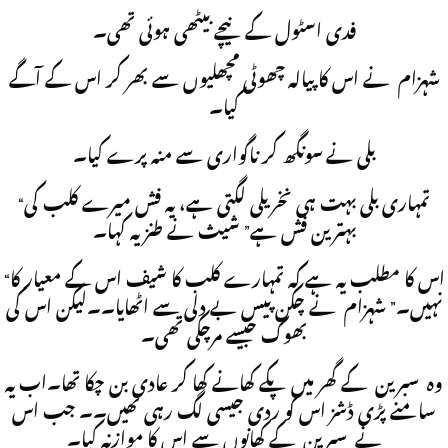
فدی اسٹول کے نیچے بیٹھی ہوئی تھی۔
شہزام نے اس کا پیالہ چھوٹی مچھلیوں سے بھر کر اس کے آگے
کیا۔
بلی نے سونگھ کر ناگواری سے منہ پرے کیا۔
“تمہاری بلی بہت ہی نخریلی لگتی ہے، یہ فش میرے کلب کی
بہترین فش ہے” شیث نے طنزیہ کہا۔
“اس کا مطلب یہ ہے کہ تمہارے کلب کا شیف اس کے معیار کا
نہیں۔” شہزام نے چکن پیس بے دلی سے اٹھایا۔۔لیکن اس کی
بھوک جیسے مرچکی تھی۔
وہ سبرین کے گھر میں پکے کھانے کھا کر عادی بن چکا تھا۔اب یہ
سامنے پڑی ڈشز اس کو ردی جیسی لگ رہی تھیں۔۔ جب اس
نے سبرین کے کھانوں سے اس کا موازنہ کیا۔