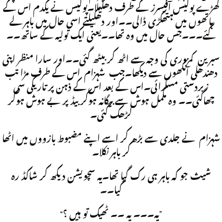
کھڑے پولیس آفیسرز کے طرف دھکیلا۔پولیس نے یکدم اس کے
ہاتھوں میں ہتھکڑی ڈالی۔۔اور دھکیلتے اسی حال میں باہر لے
گئے۔۔۔جس حال میں وہ تھا۔۔یعنی ایک تولیہ کے ساتھ۔۔
سبرین کمزوری کی وجہ سے اٹھ کر بیٹھ گئی۔۔اور سارا منظر اپنی
دھندھلی آنکھوں سے دیکھا۔جب شہزام اس کے طرف مڑا تب
زبردستی مسکرائی۔اس کے بعد اس کے ذہن پر تاریکی سی
چھاگئی۔۔ وہ مکمل ہوش سے بیگانہ ہوکر بیڈ پر بے ہوش ہوکر
لڑھک گئی۔
شہزام نے جلدی سے بڑھ کر اسے اپنے مضبوط بازووں میں اٹھا
کر باہر نکلا۔
شیث جو کہ باہر ہی رک گیا تھا۔یہ سچویشن دیکھ کر شاکڈ رہ
گیا۔۔
“یہ۔۔۔ یہ ۔۔ ٹھیک تو ہیں ؟”