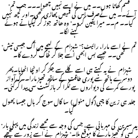
“قسم کھاتا ہوں۔۔ میں نے اسے نہیں چھوا۔۔۔ جب تم
آئے۔۔ میں نےصرف اس کی قمیص پھاڑی تھی۔اور کچھ نہیں
کیا۔۔ م۔۔ میرا یقین کرو۔” وہ ھاتھ جوڑ کر کپکپاتے ہوئے
کہنے لگا۔
“تم نے اسے مارا، رائیٹ؟” شہزام کے لہجے میں آگ جیسی تپش
تھی۔۔ جیسے بس ابھی اسے جلا کر خاک کردے گا۔
شہزام نے یہ کہتے ہی اسے گلے سے جکڑ کر اونچا اٹھایا۔پھر
دوسرے ہاتھ سے پوری طاقت کے ساتھ تھپڑ مارا۔۔کہ آواز
پورے کمرے کی دیواروں سے ٹکرا کر بازگشت سی پیدا کرگئی۔
جلد ہی زین کا چبی(گول مٹول) سا گال سوج کر بال جیسا پھول
گیا۔
“یہ سبرین کی مہربانی ہے، جس کی وجہ سے مجھے زندگی میں پہلی بار
کسی کو تھپڑ مارنے کا موقع ملا۔” شہزام نے اسے زور سے پیچھے