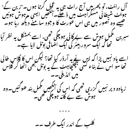
“آل رائٹ، تو پھر میں آج رات ہی یہ عمل کرتا ہوں۔”زین کے
ہونٹ شیطانی مسکراہٹ میں ڈھلے۔آنکھیں ایسی مدہوش ہوئیں
جیسے وہ تصور میں ہی اس عورت کا وجود سامنے دیکھ رہا ہو۔
سبرین مکمل ہوش سے بے گانی ہوچکی تھی، اسے بمشکل یہ نظر آیا
تھا کہ ایک سرور بیئر کی ایک اضافی بوتل لایا ہے۔
اسے یاد نہیں پڑا کہ اس نے یہ آرڈر کیا تھا؟ لیکن اس کا گلاس خالی
تھا سو اس نے بناء کسی ہچکچاہٹ کے یہ بوتل بھی اٹھا کر گلاس
میں انڈیلی۔۔
زیادہ دیر نہیں گزری تھی کہ اس کی آنکھیں مکمل بند ھوگئیں۔وہ
ہوش سے بے گانہ ہوچکی تھی۔
٭٭٭٭
کلب کے اندر ایک طرف ۔۔