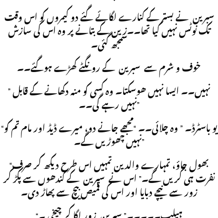
سبرین نے بستر کے کنارے لگائے گئے دو کیمروں کو اس وقت
تک نوٹس نہیں کیا تھا۔۔زین کے بتانے پر وہ اس کی سازش
سمجھ گئی۔
خوف و شرم سے سبرین کے رونگٹے کھڑے ہوگئے۔۔
” نہیں۔۔ ایسا نہیں ھوسکتا۔ وہ کسی کو منہ دکھانے کے قابل
نہیں رہے گی۔۔”
“یو باسٹرڈ۔ ” وہ چلائی۔۔ “مجھے جانے دو، میرے ڈیڈ اور مام تم کو
نہیں چھوڑیں گے۔”
“بھول جاؤ، تمہارے والدین تمہیں اس طرح دیکھ کر صرف
نفرت ہی کریں گے۔” اس نے سبرین کے کندھوں سے پکڑ کر
زور سے نیچے دبایا اور اس کی قمیص بیچ سے پھاڑ دی۔
“ہیلپ۔۔۔۔۔” سبرین زور لگا کر چیخی ۔