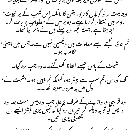
اس نے تھوڑی دیر بعد فون پر بات کی اور پھر اسے بتایا۔
“وجاہت راؤ گولڈن کارپوریشن کا مالک اس کلب کے پرائیوٹ
روم میں انتظار کررہا ہے۔وہ بزنس کے معاملات پر بات کرنا
چاہتا ہے ،جسکا کچھ دیر پہلے میں نے ذکر کیا تھا۔”
“تم جاؤ، مجھے ایسے معاملات میں دلچسپی نہیں ہے۔جس میں ذہنی
کام نہ ہو۔”
شیث کے پاس جیسے الفاظ کھوگئے۔۔وہ چپ رہ گیا۔
“آف کورس،تم سب سے بہتر ہو، کیونکہ تم ذہین ہو۔”شیث نے
دل میں یہ ضرور سوچا تھا۔۔
وہ قریبی دروازے کے طرف بڑھا، جب وہ بیس منٹ بعد وہ
واپس آیا تو یہ دیکھ کر حیران رہ گیا کہ ٹیبل پڑی ڈشز ایسے ان
چھوئی پڑی تھیں۔