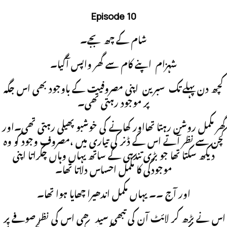
Episode 10
شام کے چھ بجے۔
شہزام اپنے کام سے گھر واپس آگیا۔
کچھ دن پہلے تک سبرین اپنی مصروفیت کے باوجود بھی اس جگہ
پر موجود رہتی تھی۔
گھر مکمل روشن رہتا تھااور کھانے کی خوشبو پھیلی رہتی تھی۔اور
کچن سے نظر آتے اس کے ڈنر کی تیاری میں ،مصروف وجود کو وہ
دیکھ سکتا تھا جو بڑی تندہی کے ساتھ یہاں وہاں چکراتا اپنی
موجودگی کا مکمل احساس دلاتا تھا۔
اور آج ۔۔ یہاں مکمل اندھیرا چھایا ہوا تھا۔
اس نے بڑھ کر لائٹ آن کی تبھی سیدھی اس کی نظر صوفے پر