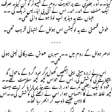
کہا۔۔اور جلدی سے پرائیویٹ روم کے کمپیوٹر کو آن کیا۔ صرف
ایک منٹ کے اندر اندر اس نے آئی پی ایڈریس ٹریک کی ۔۔
جہاں سے یہ ویڈیو اپ لوڈ ہونے والی تھی۔
خوش قسمتی سے یہ لوکیشن اس ہوٹل کے انتہائی قریب تھی۔
٭٭٭٭
ادھر ہوٹل کے روم میں ۔۔ سبرین ھوش سے بیگانی لیٹی ہوئی
تھی۔
اس نے زبردستی اپنی آنکھیں کھول کر ارد گرد کے ماحول کو
پہچاننے کی کوشش کی، اس کے حواس کچھ کچھ سلامت تھے۔۔
خود کو ایک اجنبی کمرے اور بڑے سے بیڈ پر پڑا پا کر اسے بہت
کچھ غلط ہونے کا احساس ہوا، اس نے اٹھنے کی کوشش کی۔۔اس
کا ذہن جیسے ڈوب کر ابھر رہا تھا۔