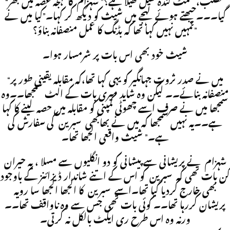
“مطلب، سمٹ گندہ کھیل کھیلا ہے؟” شہزام کا لہجہ غصہ میں بھر
گیا۔۔۔چبھتے ہوئے لہجے میں شیث کو دیکھ کر کہا۔”کیا میں نے
تمہیں نہیں کہا تھا کہ بڈنگ کا عمل منصفانہ بناؤ؟”
شیث خود بھی اس بات پر شرمسار ہوا۔
“میں نے صدر ثروت جہانگیر کو یہی کہا تھا،کہ مقابلہ یقینی طور پر
منصفانہ بنائے۔۔ لیکن وہ شاید میری بات کے الٹ سمجھا۔۔وہ
سمجھا میں نے صرف اسے چھوٹی کمپنی کو مقابلہ میں حصہ لینے کا کہا
ہے۔۔یہ نہیں سمجھا کہ میں نے بھابھی سبرین کی سفارش کی
ہے۔” شیث واقعی الجھا تھا۔
شہزام نے پریشانی سے پیشانی کو دو انگلیوں سے مسلا ، یہ حیران
کن بات تھی کہ سبرین کو اس کے اتنے شاندار ڈیزائنز کے باوجود
بھی خارج کردیا گیا تھا۔اسے سبرین کا الجھا الجھا سا رویہ
پریشان کررہا تھا۔۔ کوئی بات تھی جس سے وہ ناواقف تھا۔۔
ورنہ وہ اس طرح ری ایکٹ بالکل نہ کرتی۔