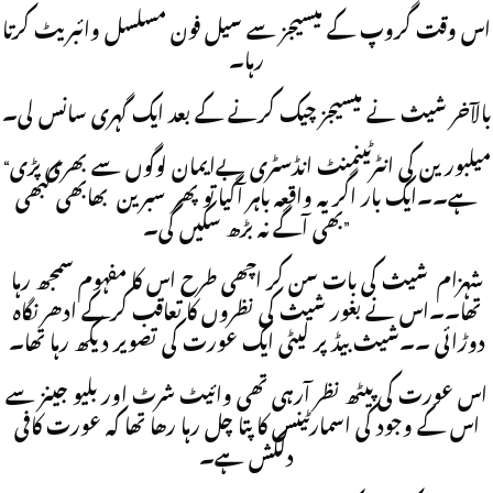
اس وقت گروپ کے میسیجز سے سیل فون مسلسل وائبریٹ کرتا
رہا۔
بالآخر شیث نے میسیجز چیک کرنے کے بعد ایک گہری سانس لی۔
“میلبورین کی انٹرٹینمنٹ انڈسٹری بےایمان لوگوں سے بھری پڑی
ہے۔۔ایک بار اگر یہ واقعہ باہر آگیا تو پھر سبرین بھابھی کبھی
بھی آگے نہ بڑھ سکیں گی۔”
شہزام شیث کی بات سن کر اچھی طرح اس کا مفہوم سمجھ رہا
تھا۔۔اس نے بغور شیث کی نظروں کا تعاقب کرکے ادھر نگاہ
دوڑائی ۔۔شیث بیڈ پر لیٹی ایک عورت کی تصویر دیکھ رہا تھا۔
اس عورت کی پیٹھ نظر آرہی تھی وائیٹ شرٹ اور بلیو جینز سے
اس کے وجود کی اسمارٹینس کا پتا چل رہا رھا تھا کہ عورت کافی
دلکش ہے۔