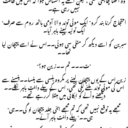
وہ اٹھنا چاہتی تھی ، لیکن اسے یہ احساس ہوا کہ اس میں طاقت
نہیں رہی ہے۔
“احتجاج کرنا بند کرو” ایک موٹی توند والا آدمی باتھ روم سے صرف
ایک تولیہ لپیٹے باہر آیا۔
سبرین کو اسے دیکھ کر متلی سی ہوئی۔۔اس نے اسے پہچان لیا
تھا۔۔
“ت۔۔۔ تم ۔۔زین ہو؟”
زین اس کے یوں پہچان لینے پر مکروہ ہنسی سے ہنسا۔۔ہنسنے سے
اس کی موٹی توند ہلنے لگی تھی، اس کے پیلے دانت باہر نکلے۔۔
دیکھنے والے کو ابکائی میں مبتلا کررہے تھے۔
“مجھے یہ توقع نہیں تھی کہ تم مجھے اتنی جلد پہچان لو گی۔۔ہی
ہی۔۔”پیلے دانت باہر آئے۔