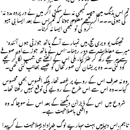
“تم اس بڈنگ میں حصہ کبھی نہ لے سکتی اگر میں نے درپردہ مدد نہ
کی ہوتی۔۔۔اگر مجھے معلوم ہوتا کہ تم اس کے بعد ایسا بی ہیو
کرو گی تو کبھی ایسا نہ کرتا۔”
“تھینک یو ویری مچ،میں تمہارے آگے ہاتھ جوڑتی ہوں آئندہ
میرے معاملات سے دور رہنا۔”اس نے ہاتھ جوڑےاور صوفے
سے پیر نیچے رکھ کر طنز کیا، بلی اس کے اٹھتے ہی جمپ لگا کر نیچے
کود گئی۔۔ وہ پریشان کن صورتحال کو جیسے بھانپ گئی تھی۔
وہ نہ صرف اس کے رویے پر غصہ تھا، بلکہ افسوس بھی محسوس
کیا۔۔وہ اس سے اس طرح کے روئیے کی توقع نہیں رکھتا تھا۔
شروع میں اس کے ڈیزائن دیکھنے کے بعد اس نے سوچا کہ وہ
واقعی باصلاحیت ہے۔
تاہم،اس دنیامیں بہت سارے لوگ خداداد صلاحیت لے کر پیدا