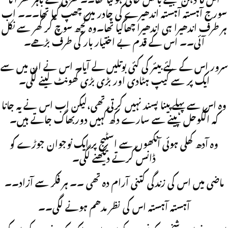
اس کا ذہن جیسے بالکل خالی ہوگیا تھا۔۔ کھڑکی سے باہر نظر آتا
سورج آہستہ آہستہ اندھیرے کی چادر میں چھپ گیا تھا۔۔۔ اب
ہر طرف اندھیرا ہی اندھیرا چھاگیا تھا۔وہ کچھ سوچ کر گھر سے نکل
آئی۔۔ اس کے قدم بے اختیار بار کی طرف بڑھے۔
سرور اس کے لئے بیئر کی کئی بوتلیں لے آیا۔ اس نے ان میں سے
ایک پر سے کیپ ہٹادی اور بڑی بڑی گھونٹ لینے لگی۔
وہ اس سے پہلے پینا پسند نہیں کرتی تھی،لیکن اب اس نے یہ جانا
کہ الکوحل پینے سے سارے دکھ کہیں دوربھاگ جاتے ہیں۔
وہ آدھ کھلی ہوئی آنکھوں سے اسٹیج پر ایک نوجوان جوڑے کو
ڈانس کرتے دیکھنے لگی۔
ماضی میں اس کی زندگی کتنی آرام دہ تھی ۔۔ ہر فکر سے آزاد۔۔
آہستہ آہستہ اس کی نظر مدھم ہونے لگی۔۔