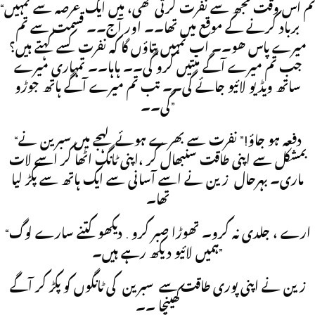
“تم اس وقت مجھ سے نفرت کرتی تھی، میں ایک عرصہ سے تمہیں
برباد کرنے کے موقع میں تھا۔۔ اور آج۔۔ قسمت سے تم
میرے پاس ھو۔۔ اب تمہیں بتاؤں گا کہ نفرت کسے کہتے ہیں؟
جب تم میرے آگے منتیں کرو گی۔۔ ہاہا۔۔ تمہاری میرے
ساتھ ویڈیو لائیو جائے گی۔۔ تب تم میرے آگے ہاتھ جوڑو
گی۔۔”
“دفعہ ہو جاؤ!” نفرت سے بھرے ہوئے لہجے میں سبرین نے
بمشکل سے اپنی طاقت سنبھال کر ،اپنی ٹانگ اٹھا کر اسے لات
ماری۔ بہرحال زین نے اسے آسانی سے ایک ہاتھ سے پکڑ لیا
تھا۔
“ارے ، جلدی نہ کرو۔ تھوڑا صبر کرو . دیکھو کتنے سارے لوگ
ہمیں لائیو دیکھ رہے ہیں۔”
زین نے اپنی پوری طاقت سے سبرین کی ٹانگوں کو پکڑ کر آگے
کھینچا ۔۔