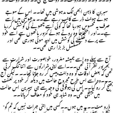
“نو۔۔۔ نو۔۔ ڈ۔۔ڈونٹ۔۔ ڈونٹ ٹچ می۔۔ ڈ۔۔ ڈونٹ۔۔”
سبرین کا ذہن ابھی تک مدہوشی میں تھا۔۔ اس کے سوجے
ہوئے ہونٹ ڈر سے کانپ رہے تھے۔۔ مدھوشی میں اسے
صرف یہ محسوس ہورہا تھا کہ کوئی اسے چھونے کی کوشش کررہا
ہے۔۔اور احتجاجاً وہ روتے ہوئے کمزور ہاتھوں سے اسے خود
سے پرے دھکیلنے کی کوشش میں ادھ موئی ہورہی تھی اور
مسلسل بڑ بڑا رہی تھی۔۔
آج سے پہلے وہ اسے ہمیشہ مغرور، خوبصورت اور شرارت سے
بھرپور نظر آتی تھی۔۔۔اسے اپنی شرارتوں سے اتنا تنگ کرتی
تھی کہ بعض اوقات تو وہ دانت پیس کر رہ جاتا تھا۔۔ ۔لیکن آج
۔۔۔وہ اسے اس طرح مجروح حالت میں دیکھ کر خود پر لعنت
بھیج کر رہ گیا۔۔ اس کی بیوقوفی کی وجہ سے ہی سبرین اس حالت
میں پہنچی تھی۔ وہ شاید ہی خود کو معاف کرپاتا۔۔
“ڈرو مت۔۔ یہ میں ہوں۔۔کسی میں اتنی جرات نہیں کہ تم کو