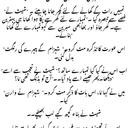
“تمہیں رات کے کھانے کے لئے گھر جانا چاہیئے ۔ “شیث نے
غصے سے تبصرہ کیا ۔”تمہارے لئے گھر سے پکا ہوا کھانا ہی بہترین
ہے۔ گھر جاؤ اور بھابھی سبرین سے کہوتمہارے لئے کھانا
بنائے۔”
“اس عورت کا تذکرہ مت کرو۔” شہزام کے چہرے کی رنگت
بدل گئی۔
“اب اس نے کیا کیا تمہارے ساتھ؟” شیث نے تعجب سے اسے
دیکھا۔پھر جیسے اسے یاد آیا۔۔”آج تو بڈنگ تھی نا؟”
“میں نے کہا نا، اس بات کا ذکر مت کرو۔” شہزام نے وارن
کیا۔
شیث نے بناء کچھ کہے لب بھینچے۔۔