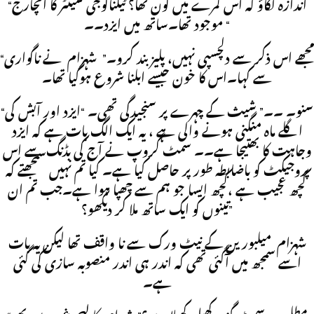
“اندازہ لگاؤ کہ اس کمرے میں کون تھا؟ ٹیکنالوجی سینٹر کا انچارج
موجود تھا۔ساتھ میں ایزد۔۔ “
“مجھے اس ذکر سے دلچسپی نہیں، پلیز بند کرو۔” شہزام نے ناگواری
سے کہا۔اس کا خون جیسے ابلنا شروع ہوگیا تھا۔
“سنو۔ ۔۔” شیث کے چہرے پر سنجیدگی تھی۔ “ایزد اور آبش کی
اگلے ماہ منگنی ہونے والی ہے ، یہ ایک الگ بات ہے کہ ایزد
وجاہت کا بھتیجا ہے۔۔ سمٹ گروپ نے آج کی بڈنگ سے اس
پروجیکٹ کو باضابطہ طور پر حاصل کیا ہے۔ کیا تم نہیں سمجھتے کہ
کچھ عجیب ہے ،کچھ ایسا جو ہم سے چھپا ہوا ہے۔جب تم ان
تینوں کو ایک ساتھ ملا کر دیکھو؟”
شہزام میلبورین کے نیٹ ورک سے نا واقف تھا لیکن یہ بات
اسے سمجھ میں آگئی تھی کہ اندر ہی اندر منصوبہ سازی کی گئی
ہے۔