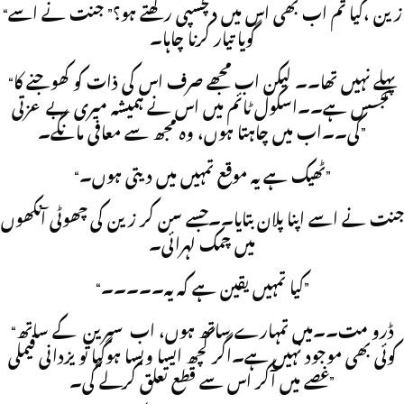
“زین ،کیا تم اب بھی اس میں دلچسپی رکھتے ہو؟” جنت نے اسے
گویا تیار کرنا چاہا۔
“پہلے نہیں تھا۔۔ لیکن اب مجھے صرف اس کی ذات کو کھوجنے کا
تجسس ہے۔۔اسکول ٹائم میں اس نے ہمیشہ میری بے عزتی
کی۔۔اب میں چاہتا ہوں، وہ مجھ سے معافی مانگے۔”
“ٹھیک ہے یہ موقع تمہیں میں دیتی ہوں۔”
جنت نے اسے اپنا پلان بتایا۔۔جسے سن کر زین کی چھوٹی آنکھوں
میں چمک لہرائی۔
“کیا تمہیں یقین ہے کہ یہ۔۔۔۔۔”
“ڈرو مت۔۔میں تمہارے ساتھ ہوں، اب سبرین کے ساتھ
کوئی بھی موجود نہیں ہے۔اگر کچھ ایسا ویسا ہوگیا تو یزدانی فیملی
غصے میں آکر اس سے قطع تعلق کرلے گی۔”