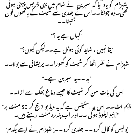
شہزام کو یاد آیا کہ سبرین نے شام میں یہی ڈریس پہنی ہوئی
تھی۔وہ چونکا۔۔اس نے جلدی سے شیث کے ہاتھوں فون
جھپٹا۔۔
“کہاں ہے یہ ؟”
“پتا نہیں ، شاید کوئی ہوٹل ہے۔۔لیکن کیوں؟”
شہزام نے نظر اٹھا کر شیث کو گھورا۔۔ پریشانی سے بولا۔۔
“یہ ۔۔یہ سبرین ہے۔”
اس کی بات سن کر شیث کا جیسے دماغ بھک سے اڑا۔۔
“ڈیم اٹ۔۔ اس پر اسٹیٹس ہے کہ یہ ویڈیو 7 بج کر 30 منٹ پر
لائیو اپلوڈ ہوگی ۔۔اور اب پندرہ منٹ رہتے ہیں۔”
“پولیس کو کال کرو۔۔ جلدی کرو۔۔” شہزام نے اسے یکدم