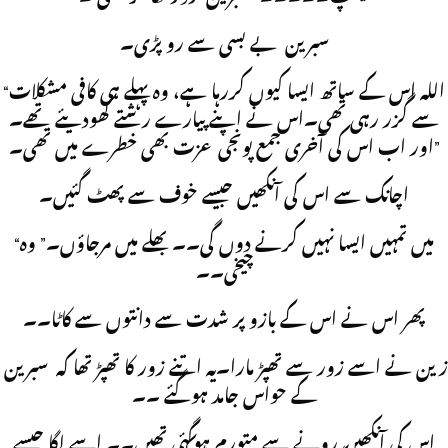
سبرین بے بسی سے رو پڑی۔
“اللہ اس کے ساتھ ایسا کیوں کررہا ہے، وہ پہلے ہی کافی مشکلات
سے گزر رہی تھی۔اس نے اپنے پیارے رشتے کھودیئے تھے۔
اور اب اس کی آخری جمع پونجی عزت بھی خطرے میں تھی۔”
اچانک سے اس کی آنکھیں جیسے خوف سے پھٹ گئیں۔
“میں تمہیں ایسا نہیں کرنے دوں گی۔۔ بھلے میں مرجاؤں۔” وہ
چیخی۔۔
پھر اس نے اس کے بازو پر شدت سے دانتوں سے کاٹا۔۔
زین نے اسے زور سے تھپڑ مارا۔یہ اتنے زور کا تھپڑ تھا کہ سبرین
کے حواس جامد ہوگئے ۔۔
اس کی آنکھیں رونے سے متورم ہوگئی تھیں۔۔ اسے لگا جیسے