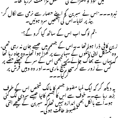
میں خود کو چھڑانے کی مسلسل مزاحمت کررہا تھا۔
“ٹہرو۔۔۔”اس نے سبرین کو اپنے حصار سے نرمی سے نکال کر
بیڈ پر لٹایا۔اس کی آنکھیں سرد ہوئیں۔
“تم لوگ اب اس کے ساتھ کیا کرو گے؟”
زین کافی ڈرا ہوا تھا ۔۔اس کے جسم میں جیسے جان نہ رہی تھی،
وہ بمشکل اپنی ٹانگوں کے سہارے پر کھڑا ہوا تھا۔وہ چاہ رہا تھا
کہ یہاں سے بھاگ جائے۔۔ تبھی اس کے سر کے پچھلے حصے پر
کس نے زور سے کرسی کھینچ ماری۔۔اور وہ وہیں فرش پر
گرگیا۔۔۔
یہ دیکھ کر کہ ایک لمبا مضوط جسم کا مالک شخص اس کے طرف
بڑھ رہا ہے۔۔ خوف سے اس کا جسم کانپا جیسے سردی لگ گئی
ہو۔اسے بالکل بھی اندازہ نہیں تھا کہ سبرین کے پیچھے اتنی
مضبوط طاقت ہوگی۔