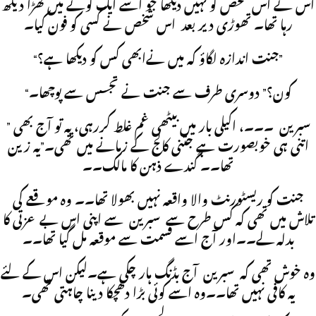
اس نے اس شخص کو نہیں دیکھا جو اسے ایک کونے میں کھڑا دیکھ
رہا تھا۔ تھوڑی دیر بعد اس شخص نے کسی کو فون کیا۔
“جنت اندازہ لگاؤ کہ میں نےابھی کس کو دیکھا ہے؟”
“کون؟” دوسری طرف سے جنت نے تجسس سے پوچھا۔
” سبرین ۔۔۔، اکیلی بار میں بیٹھی غم غلط کررہی، یہ تو آج بھی
اتنی ہی خوبصورت ہے جتنی کالج کے زمانے میں تھی۔”یہ زین
تھا۔۔ گندے ذہن کا مالک۔۔
جنت کو ریسٹورنٹ والا واقعہ نہیں بھولا تھا۔۔ وہ موقعے کی
تلاش میں تھی کہ کس طرح سے سبرین سے اپنی اس بے عزتی کا
بدلہ لے۔۔اور آج اسے قسمت سے موقعہ مل گیا تھا۔۔
وہ خوش تھی کہ سبرین آج بڈنگ ہار چکی ہے۔لیکن اس کے لئے
یہ کافی نہیں تھا۔۔وہ اسے کوئی بڑا دھچکا دینا چاہتی تھی۔