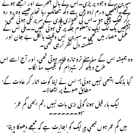
سبرین کے وجود پر پڑی۔اس کے بال بکھرے اور الجھے ہوئے
تھے۔آنکھیں ورم زدہ جن سے دکھ جھانک رہا تھا، جیسے وہ رو رو
کر تھک چکی ہو ۔اس کی ٹھوڑی فدی کے سر پر ٹکی ہوئی تھی،
آنکھیں یک ٹک ایک نامعلوم جگہ پر ٹکی ہوئی تھیں۔۔بلی اس کے
مکمل حصار میں تھی ۔ سبرین اس وقت بالکل بے جان اور
شکستہ دل نظر آرہی تھی۔
وہ ہمیشہ اس کے سامنے ترو تازہ ظاہر ہوتی تھی، اور آج اسے اس
طرح دیکھ کر شہزام کو عجیب سا لگا۔
“کیا بڈنگ اچھی نہیں ہوئی؟” اس نے اپنا کوٹ اتار کر عادت کے
مطابق صوفے پر اچھالا۔
“ایک بار فیل ہونا کوئی بڑی بات نہیں ،تم ابھی کم عمر
ہو۔۔۔۔۔۔۔”
“میں کم عمر ہوں تبھی ہر ایک کو اجازت ہے کہ مجھے دھوکا دیتا