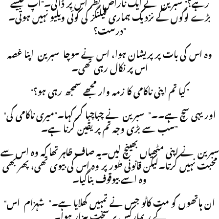
رہے؟” سبرین نے ایک ناراض نظر اس پر ڈالی۔”آپ جیسے
بڑے لوگوں کے نزدیک ہماری فیلنگز کی کوئی ویلیو نہیں ہوتی۔
درست؟”
وہ اس کی بات پر پریشان ہوا، اس نے سوچا سبرین اپنا غصہ
اس پر نکال رہی تھی۔
“کیا تم اپنی ناکامی کا زمہ وار مجھے سمجھ رہی ہو؟”
“اور یہی سچ ہے۔۔” سبرین نے چباچبا کر کہا۔”میری ناکامی کی
سب سے بڑی وجہ تم پر یقین کرنا ہے۔”
سبرین نے اپنی مٹھیاں بھینچ لیں۔یہ صاف ظاہر تھا کہ وہ اس سے
محبت نہیں کرتا۔لیکن قانونی طور پر وہ اس کی بیوی تھی، پھر بھی
وہ اسے بیوقوف بناگیا۔
“ان ہاتھوں کو مت کاٹو جس نے تمہیں کھلایا ہے۔” شہزام اس
کے ریمارکس پر سخت بیزار ہوا۔