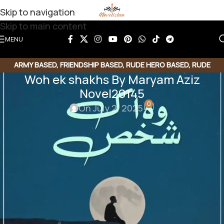
Skip to navigation
Skip to main content
MENU
ARMY BASED
,
FRIENDSHIP BASED
,
RUDE HERO BASED
,
RUDE
Woh ek shakhs By Maryam Aziz
HEROIN
,
VILLAGE BASED
Novel20145
0
On July 2, 2025
Share this Novel
Share QR
Share Link
Copy Code
Woh ek shakhs By Maryam Aziz
Army based | Friendship based | Romantic novel |