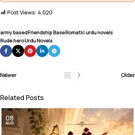
Post Views:
4,020
army based
Friendship Base
Romatic urdu novels
Rude hero
Urdu Novels
Newer
Older
Related Posts
08
AUG