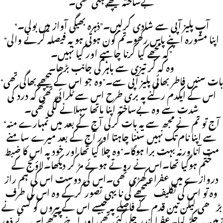
بےساختہ پیچھے ہٹی تھی۔
“آپ پلیز آپی سے شادی کرلیں۔”ذہرہ بھیگی آواز میں بولی۔
“اپنا مشورہ اپنے پاس رکھو۔تم کون ہوتی ہو یہ فیصلہ کرنے والی
کہ مجھے کیا کرنا چاہیے اور کیا نہیں۔”
وہ کہ کر تیزی سے باہر کی جانب بڑھا۔
“بات سنیں فاطر بھائی پلیز آپی سے۔”وہ جو اس کے پیچھے بھاگی تھی
اس کے ایکدم رکنے پہ بری طرح اس سے ٹکرائی تھی کہ درد کی
شدت سے وہ بےساختہ اپنا ماتھا سہلانے لگی تھی۔
“آج تو تم نے مجھ سے یہ بات کرلی آج کے بعد میں تمہارے منہ
سے اپنا نام تک نہیں سننا چاہتا اور آج کے بعد میرے سامنے
مت آنا ورنہ بہت برا ہوگا۔”وہ چلا گیا تھا اور خود پہ اس کا ضبط
ختم ہوگیا تھا۔اس نے روتے ہوئے مڑ کر دیکھا۔لاؤنج کے
دروازے میں عفراء کھڑی تھی۔اس کی دوست اس کی ہم راز
وہ تو اس کی تکلیف سمجھے گی نا یہی تصور کرکے وہ اس کی طرف
بڑھی لیکن تین قدم کے فاصلے پہ جیسے اس کے پیروں کو کسی نے
زمین پہ جکڑ لیا۔عفرا اندر چلی گئی تھی اور اپنے پہچھے اس نے ذور