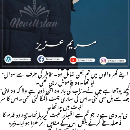
Rude hero based | Village based
“میں بہت عام سی لڑکی ہوں جو آپ جیسے شخص کے بالکل قابل
نہیں۔ آپ کے لیے آپی جیسی لڑکی ہونی چاہیے ہر لحاظ سے
پرفیکٹ۔ آپ آپی سے شادی کرکے خوش رہیں گے۔” یہ سب
بولنے کے لئے جتنی ہمت اس کو درکار تھی یہ صرف وہی جانتی
تھی لیکن مقابل کھڑا شخص کوئی ردعمل ہی نہیں دے رہا تھا۔
اسے برا بھلا کہے کہہ دے کہ وہ سچ میں اس کے لائق نہیں کہ اس
سے شادی کی جائے۔
“اپنے گھر والوں میں تم بھی شامل ہو۔”فاطر کی طرف سے سوال
آیا تھا۔وہ خاموش رہی تھی۔
“کچھ پوچھا ہے میں نے۔”اب کی بار وہ اتنی ذور سے بولا کہ وہ اپنی
جگہ سے ہل سی گئی۔اس کی ساری ہمت ڈگمگا گئی تھی۔اس کا سر
اثبات میں ہلا تھا۔
ی”یہ وہی ہے نا جو تم سے اظہار محبت کررہا تھا۔”وہ دو قدم کا
فاصلہ طے کرتے بلکل اس کے مقابل آکر کھڑا ہوگیا۔ذہرہ