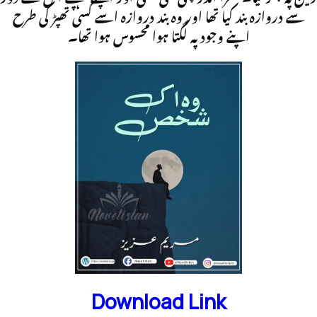
سے دروازہ بند کیا تھا اور وہ بند دروازہ اسے کسی تھپڑ کی طرح
اپنے وجود پہ لگتا ہوا محسوس ہوا تھا۔
Download Link