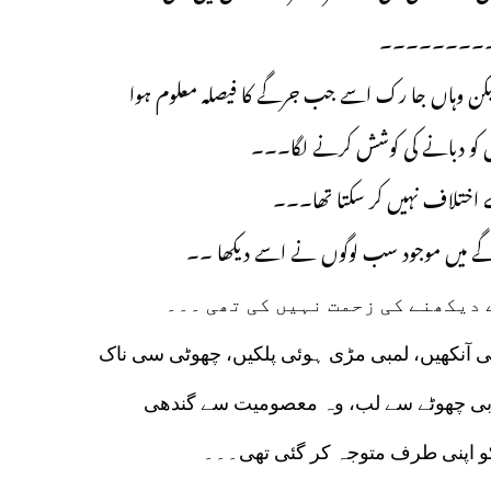
۔۔۔۔۔۔۔۔
لیکن وہاں جا رک اسے جب جرگے کا فیصلہ معلوم ہوا
عال کو دبانے کی کوشش کرنے لگا۔۔۔
لے اختلاف نہیں کر سکتا تھا۔۔۔
رگے میں موجود سب لوگوں نے اسے دیکھا ۔۔
 دیکھنے کی زحمت نہیں کی تھی ۔۔۔
لابی چھوٹے سے لب، وہ معصومیت سے گندھی
کو اپنی طرف متوجہ کر گئی تھی۔۔۔