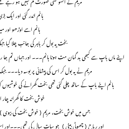
مریم کے آنسو کسی صورت کم نہیں ہو رہے تھے
ہانم اندر گئی اور ایک 
ہانم اسے اوڑھو اور 
بخت یہ بول کر باہر کی جانب چلا گیا جبک
اپنے ماں باپ سے کبھی بد گمان مت ہونا ہانم۔۔۔ اور جہاں تم جا رہ
مریم نے یہ بول کر اس کی پیشانی پر بوسہ دیا۔۔۔ جب
ہانم اپنے باپ کے ساتھ چلی گئی تھی بخت گھرانے کی خوشیوں 
خوش بخت کا گھرانہ چار ا
جس میں خوش بخت، مریم ( خوش بخت کی بیوی ) ہا
اور ریاح ( چھوٹی بیٹی ) جو سات سال کی تھی۔۔۔اور ا