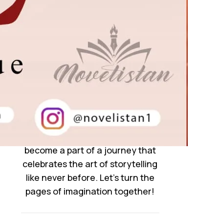
collection is handpicked to leave
you mesmerized. But we’re more
than just a website—we’re a
community of dreamers,
storytellers, and readers who
cherish the magic of words.
Whether you’re a devoted
reader or an aspiring writer,
here’s where your passion finds a
home. Join us, follow us, and
become a part of a journey that
celebrates the art of storytelling
like never before. Let’s turn the
pages of imagination together!