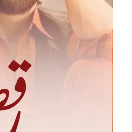
journeys. Join me in celebrating
the art of storytelling, one
mesmerizing chapter at a time!
Step into a world where every
word tells a story, and every
story touches your soul.
Welcome to Novelistan, the
ultimate destination for Urdu
novel lovers. We don’t just share
novels; we weave emotions,
ignite imaginations, and connect
hearts through the timeless
beauty of Urdu literature. From
gripping tales of love and
betrayal to heart-pounding
suspense and drama, our