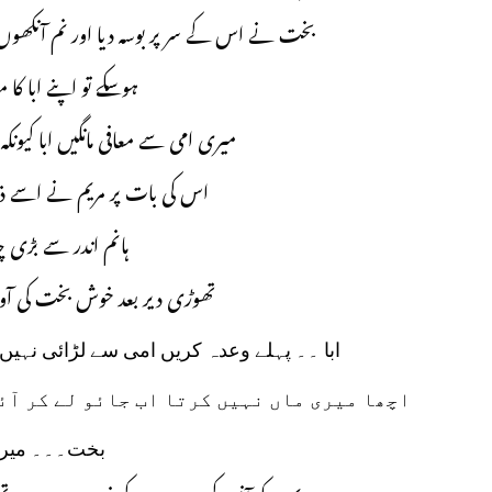
بخت نے اس کے سر پر بوسہ دیا اور نم آنکھ
ہوسکے تو اپنے ابا ک
میری امی سے معافی مانگیں ابا کیون
اس کی بات پر مریم نے اسے ذو
ہانم اندر سے بڑی 
تھوڑی دیر بعد خوش بخت کی آو
ابا ۔۔ پہلے وعدہ کریں امی سے لڑائی نہیں
اچھا میری ماں نہیں کرتا اب جائو لے کر آئ
بخت۔۔۔ میر