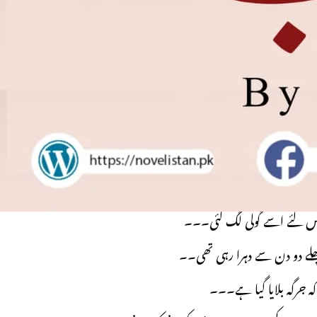
 کڑوڑ روپے دینے ہوں گے
سرے بیٹے کے ساتھ کرنا ہوگا۔۔۔
لا کب اپنی بچی کو خود سے دور کر سکتا تھا
 کی تھکان اتر جاتی تھی۔۔۔
 کر ان کے بیٹے پر گولی نہیں چلائی تھی ۔۔۔
ئے گولیاں چلا گئے تھے۔۔۔
ھا اس لئے اسے گولی لگ گئی۔۔۔
چھلے دو دن سے دہرا رہی تھی۔۔
جرگہ بلایا گیا ہے۔۔۔