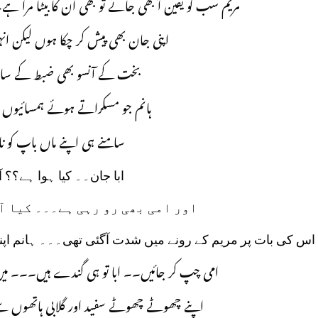
مریم سب کو یقین آ بھی جائے تو بھی ان کا بیٹا مرا
اپنی جان بھی پیش کر چکا ہوں لیکن 
بخت کے آنسو بھی ضبط کے سا
ہانم جو مسکراتے ہوئے ہمسائیوں ک
سامنے ہی اپنے ماں باپ کو ن
ابا جان۔۔ کیا ہوا ہے؟؟ 
اور امی بھی رو رہی ہے۔۔۔ کیا آ
اس کی بات پر مریم کے رونے میں شدت آگئی تھی۔۔۔ ہانم اپ
امی چپ کر جائیں۔۔ ابا تو ہی گندے ہیں۔۔۔ می
اپنے چھوٹے چھوٹے سفید اور گلابی ہاتھوں 