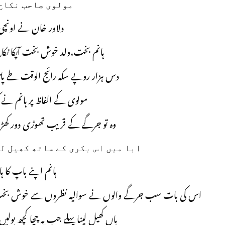
مولوی صاحب نکاح
دلاور خان نے اونچی
ہانم بخت،ولد خوش بخت آپکا نکا
دس ہزار روپے سکہ رائج الوقت طے پاتا
مولوی کے الفاظ پر ہانم نے
وہ تو جرگے کے قریب تھوڑی دور کھڑ
ابا میں اس بکری کے ساتھ کھیل ل
ہانم اپنے باپ کا ہا
اس کی بات سب جرگے والوں نے سوالیہ نظروں سے خوش بخت کو د
ہاں کھیل لینا پہلے جب یہ چچا کچھ بو