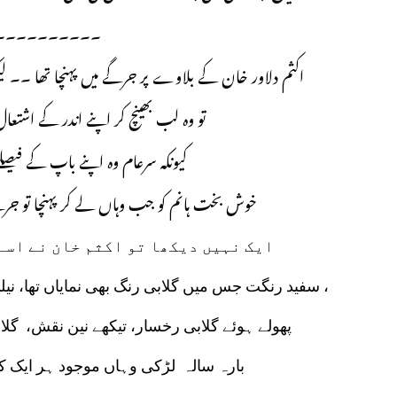
۔۔۔۔۔۔۔۔۔۔
اکثم دلاور خان کے بلاوے پر جرگے میں پہنچا تھا ۔۔ 
تو وہ لب بھینچ کر اپنے اندر کے اشت
کیونکہ سرعام وہ اپنے باپ کے فیص
خوش بخت ہانم کو جب وہاں لے کر پہنچا تو ج
ایک نہیں دیکھا تو اکثم خان نے اسے
سفید رنگت جس میں گلابی رنگ بھی نمایاں تھا، نیلی آنکھیں، لمبی مڑی ہوئی پلکیں، چھوٹی سی ناک ،
پھولے ہوئے گلابی رخسار، تیکھے نین نقش، گ
بارہ سالہ لڑکی وہاں موجود ہر ایک 