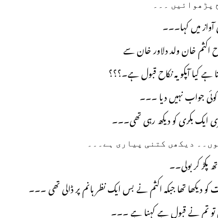
 پڑھوائیں ۔۔۔
 آواز میں کہا۔۔۔
ح اکثم خان ولد دلاور خان سے
 ہے کیا آپکو یہ نکاح قبول ہے۔؟؟؟
 کوئی جواب نہیں دیا ۔۔۔
ی ایک بکری کو دیکھ رہی تھی۔۔۔
وں۔۔ دیکھں کتنی پیاری ہے۔۔۔
تھ پکڑ کر بولی۔۔
یکھا تھا جبکہ اکثم نے بس ایک نظر ہانم پر ڈالی تھی ۔۔۔
لیں تو تم نے قبول ہے کہنا ہے ۔۔۔