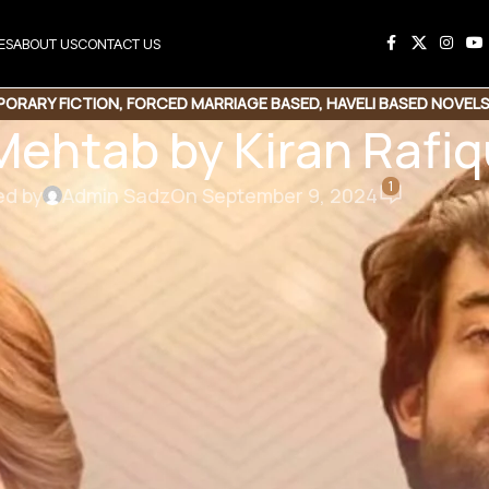
ES
ABOUT US
CONTACT US
ORARY FICTION
,
FORCED MARRIAGE BASED
,
HAVELI BASED NOVEL
Mehtab by Kiran Rafi
L
,
SOCIAL ISSUES BASED
,
VILLAGE BASED
,
WANNI BASED
,
WOMEN'S 
1
ed by
Admin Sadz
On September 9, 2024
ge | Age Difference Based | Class Difference | Long
us Novel….
 to download Pdf Novel
by Kiran Rafique