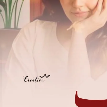
ی تھی ۔۔۔ ایک طرف خان ہائوس کے مکین تھے
تو دوسری طرف خوش بخت کے گھر کے مکین تھے۔۔۔
ی۔۔۔ جو آج جرگے کے فیصلے کے منتظر تھے۔۔۔
 سے دلائل کے مضبوطی خوش بخت کی برطرف سے دئیے گئے
تتام ونی پر ہوا تھا۔۔۔ خوش بخت کو ایک گھنٹہ دیا گیا تھا
نے ایک ملازم کو اکثم کو بلانے کا حکم دیا تھا۔۔۔
م سی بچی ہے وہ۔۔ اسے تو دنیا کا پتہ ہی نہیں ہے ۔۔۔
دیا تھا۔۔۔ اس کی معصومیت کو اتنے سالوں سے بچا رہی ہوں
ی کو۔۔۔ ہم یہاں سے بھاگ جاتے ہیں۔۔۔
صاص چاہتے ہیں۔۔ جرگے کے فیصلے کے مطابق