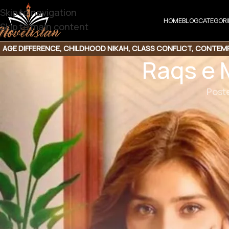
Skip to navigation
HOME
BLOG
CATEGORI
Skip to main content
AGE DIFFERENCE
,
CHILDHOOD NIKAH
,
CLASS CONFLICT
,
CONTEMP
Raqs e 
FICTION
,
ROMANTIC URDU NOVE
Post
Raqs e Mehtab by Kiran Rafique
Genre: Wanni Based | Childhood Nikah | Forced Marria
Distance Relationship | Happy ending based Marvelo
Click the below link
Raqs e Mehtab 