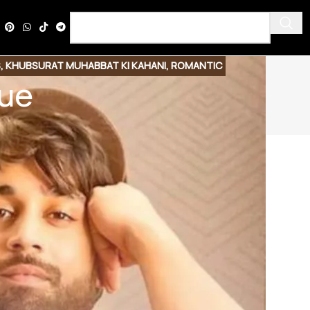
S
,
KHUBSURAT MUHABBAT KI KAHANI
,
ROMANTIC
que
EMPOWERMENT
Discover a world where words
breathe life into emotions! Here,
Urdu novels unfold like poetry,
weaving tales of passion,
mystery, and unforgettable