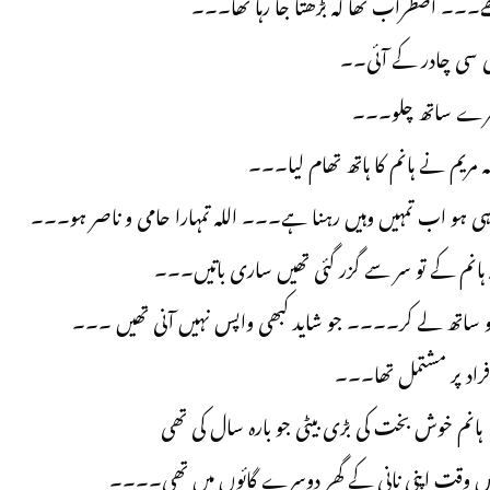
۔۔۔ اضطراب تھا کہ بڑھتا جا رہا تھا۔۔۔
بڑی سی چادر کے آئی۔۔
میرے ساتھ چلو۔۔۔
ہ مریم نے ہانم کا ہاتھ تھام لیا۔۔۔
ی ہو اب تمہیں وہیں رہنا ہے۔۔۔ اللہ تمہارا حامی و ناصر ہو۔۔۔
کہ ہانم کے تو سر سے گزر گئی تھیں ساری باتیں۔۔۔
کو ساتھ لے کر۔۔۔۔ جو شاید کبھی واپس نہیں آنی تھیں ۔۔۔
فراد پر مشتمل تھا۔۔۔
نم خوش بخت کی بڑی بیٹی جو بارہ سال کی تھی
س وقت اپنی نانی کے گھر دوسرے گائوں میں تھی۔۔۔۔