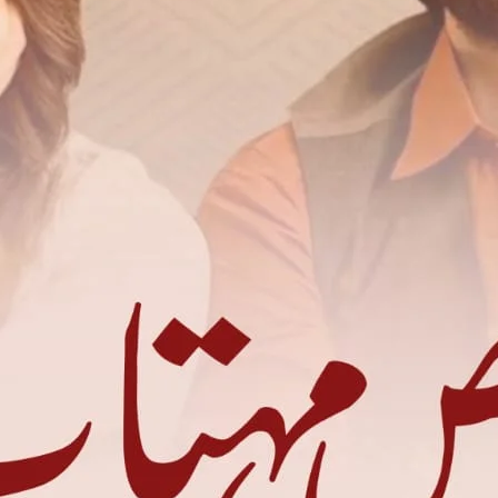
یہ صبح نجانے کتنے لوگوں کی زندگی بدلنے وال
جو ابھی ابھی جوان اولاد کو موت سے نڈھال تھے 
صبح کے نو بجے جرگے کی کاروائی شروع ہوئی تھ
دونوں طرف سے دلائل دئیے گئے۔۔ لیکن دلاور خان کی طرف
تمام دلائل کو مات دے گئی تھی۔۔ تو گویا ایک اور فیصلے کا اخ
اپنی بیٹی کو جرگے میں لانے کا جبکہ دلاور خان نے اپ
بخت خدا کا واسطہ ہے کوئی اور راستہ نکالو۔۔۔ میری معصو
جانتے ہو نا پانچویں کے بعد میں نے اسے سکول جانے سے روک 
میں بخت وہ لوگ تباہ کر دیں گے میری بچ
مریم ۔۔ میری مجبوری کو سمجھو ۔۔ وہ لوگ ق