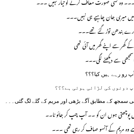
 ہے۔۔۔ وہ کسی صورت معاف کرنے کو تیار نہیں ۔۔۔
انہیں میری جان چاہیے ہی نہیں۔۔۔
رے بندھن توڑ گئے تھے۔۔۔
ے گھر سے اپنے گھر میں آئی تھی
اسمجھی سے دیکھنے لگی۔۔۔
آپ رو رہے ہیں کیا؟؟؟
پ دونوں کی لڑائی ہوئی ہے؟؟؟
نی سمجھ کے مطابق آگے بڑھی اور مریم کے گلے لگ گئی۔۔۔
ں پوچھتی ہوں ان کو ۔۔ آپ چپ کر جائو نا۔۔
سے وہ مریم کے آنسو صاف کر رہی تھی ۔۔۔