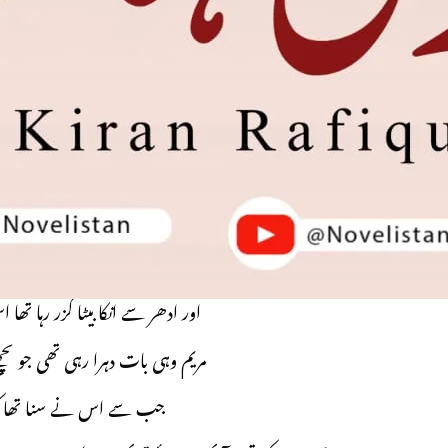
یا تو مجھے خان صاحب کو دس
یا ہانم کا نکاح دلاور خان کے دو
خوش بخت کی آنکھوں میں بھی آنسو تھے۔۔۔ وہ بھ
جسے دیکھ کر ہی اس کے سارے دن
بخت تم ان کو یقین دلاتے نہ کہ تم نے جان بوجھ
تم ایک چور کا پیچھا کرتے ہو
اور ادھر سے انکا بیٹا گزر رہا ت
مریم وہی بات دہرا رہی تھی جو پ
جب سے اس نے سنا تھا کہ 