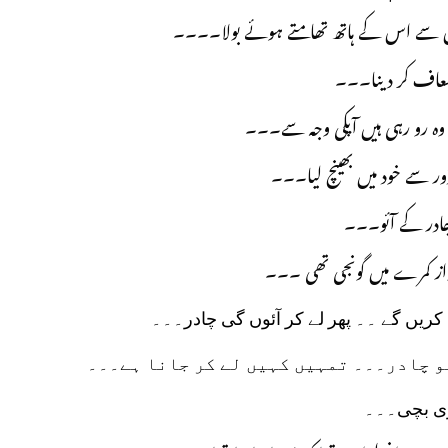
وں سے اس کے ہاتھ تھامتے ہوئے بولا۔۔۔۔
ا معاف کر دینا۔۔۔
کہ وہ رو رہی ہیں آپکی وجہ سے۔۔۔
ر سے خود میں بھینچ لیا۔۔۔
چادر کے آئو۔۔۔
از کمرے میں گونجی تھی ۔۔۔
 کریں گے ۔۔ پھر لے کر آئوں گی چادر۔۔۔
و چادر۔۔۔ تمہیں کہیں لے کر جانا ہے۔۔۔
ی بچی۔۔۔