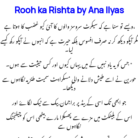
Rooh ka Rishta by Ana Ilyas
ويسے تو سنا ہے کہ سيکرٹ سروسز والوں کا آئ کيو غضب کا ہوتا ہے،
مگر آپکو ديکھ کر نہ صرف افسوس بلکہ حيرت ہے کہ انہوں نے آپکو رکھ کيسے
ليا۔
جس کو يہ ياد نہيں کے ميں يہاں کيوں اور کس حيثيت سے ہوں۔ “
حورين نے اسے طيش دلانے والی مسکراہٹ سميت طنزيہ نگاہوں سے
ديکھا۔
جو ابھی تک اسی کے بيڈ پر براجمان بيک سے ٹيک لگاۓ اور
اس کے بلينکٹ ميں مزے سے پھسکڑا مارے بيٹھی اس کو چيلنجنگ
نگاہوں سے