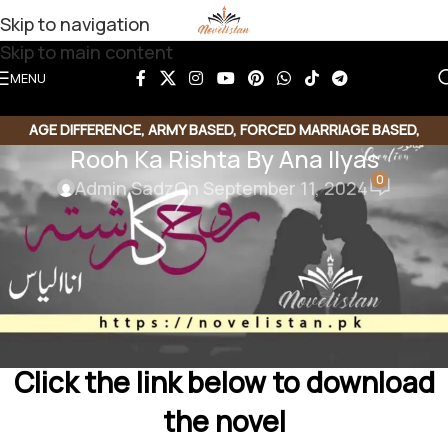
Skip to navigation
Skip to main content
MENU
AGE DIFFERENCE
,
ARMY BASED
,
FORCED MARRIAGE BASED
,
Rooh Ka Rishta By Ana Ilyas
ROMANTIC URDU NOVEL
0
Admin Sadz
On September 11, 2024
Rooh Ka Rishta By Ana Ilyas
Genre: Forced marriage | Army Based | Age
Difference Based |Romantic Urdu Novel
Click the link below to download
the novel