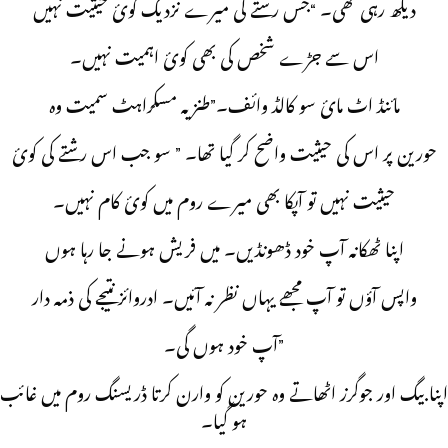
ديکھ رہی تھی۔ “جس رشتے کی ميرے نزديک کوئ حيثيت نہيں
اس سے جڑے شخص کی بھی کوئ اہميت نہيں۔
مائنڈ اٹ مائ سو کالڈ وائف۔”طنزيہ مسکراہٹ سميت وہ
حورين پر اس کی حيثيت واضح کر گيا تھا۔ ” سو جب اس رشتے کی کوئ
حيثيت نہيں تو آپکا بھی ميرے روم ميں کوئ کام نہيں۔
اپنا ٹھکانہ آپ خود ڈھونڈيں۔ ميں فريش ہونے جا رہا ہوں
واپس آؤں تو آپ مجھے يہاں نظر نہ آئيں۔ ادروائز نتيجے کی ذمہ دار
آپ خود ہوں گی۔”
اپنا بيگ اور جوگرز اٹھاتے وہ حورين کو وارن کرتا ڈريسنگ روم ميں غائب
ہو گيا۔