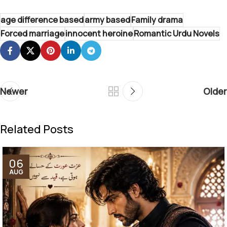
age difference based
army based
Family drama
Forced marriage
innocent heroine
Romantic Urdu Novels
Newer
Older
Related Posts
06
AUG