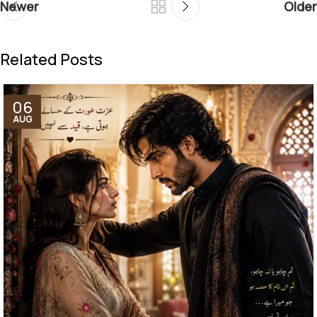
Newer
Older
Related Posts
06
AUG