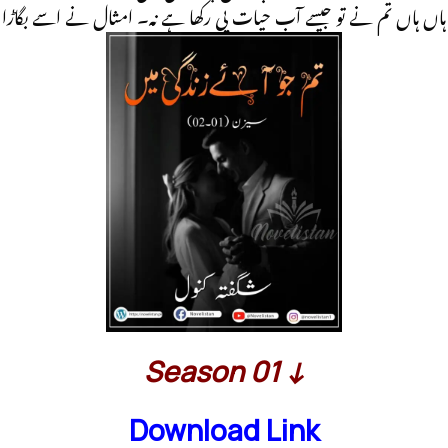
ہاں ہاں تم نے تو جیسے آب حیات پی رکھا ہے نہ۔ امثال نے اسے بگاڑا
Season 01 ↓
Download Link