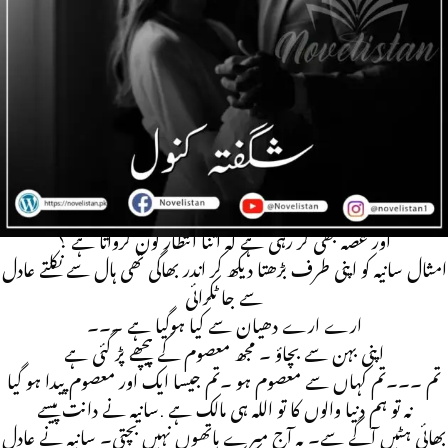
Shagufta Kanwal season (1,2)
Funny Novel | Twins Base | cousine Marrige | Chulbuli
Heroin | Police Officer Hero | Family Dram | multiple
couple
ہاں امثال کیا ہوا ۔۔۔۔۔۔۔
مجھے تو کچھ نہیں ہوا یہ آپکی منکوحہ ویٹ کر رہی تھی
اور غصہ بھی کر رہی ہے کہ اتنا انتظار کون کرواتا ہے ؟
امثال سانیہ کو اپنی طرف بڑھتا دیکھ کر اندر بھاگی تھی ہال سے نکلتے عادل
سے جا ٹکرائی
ارے ارے دھیان سے کیا ہوگیا ہے ۔۔۔
اپنی بہن سے بچاؤ ۔ مجھ معصوم کے پیچھے پڑ گئی ہے
تم ۔۔۔تم کہاں سے معصوم ہو ۔تم جیسا ایک اور معصوم پیدا ہو گیا
نہ تو ہم دنیا والوں کا تو اللہ ہی مالک ہے .سانیہ نے دانت پیسے
بھائی ہٹیں آگے سے۔ یہ آج میرے ہاتھوں نہیں بچتی۔ سانیہ نے عادل