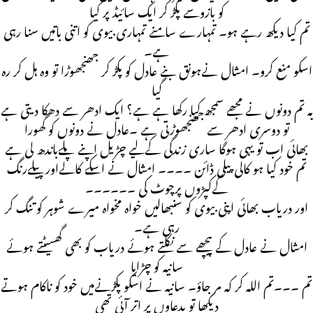
کو بازوسے پکڑ کر ایک سائیڈ پر کیا
تم کیا دیکھ رہے ہو۔ تمہارے سامنے تمہاری بیوی کو اتنی باتیں سنا رہی
ہے۔
اسکو منع کرو۔ امثال نےہونق بنے عادل کو پکڑ کر جھنجھوڑا تو وہ ہل کر رہ
گیا
یہ تم دونوں نے مجھے سمجھ کیا رکھا ہے ہے؟ ایک ادھر سے دھکا دیتی ہے
تو دوسری ادھر سے جھنجھوڑتی ہے ۔عادل نے دونوں کو گھورا
بھائی اب تو یہی ہوگا ساری زندگی کےلیے چڑیل اپنے پلےباندھ لی ہے
تم خود کیا ہو کالی پیلی ڈائن ۔۔۔۔ امثال نے اسکے کالےاور پیلےرنگ
کےکپڑوں پرچوٹ کی ۔۔۔۔۔۔
اور دریاب بھائی اپنی بیوی کو سنبھالیں خواہ مخواہ میرے شوہر کو تنگ کر
رہی ہے۔
امثال نے عادل کے پیچھے سے نکلتے ہوئے دریاب کو بھی گھسیٹتے ہوئے
سانیہ کو چڑایا
تم ۔۔۔تم اللہ کر کہ مر جاؤ۔ سانیہ نے اسکو پکڑنےمیں خود کو ناکام ہوتے
دیکھا تو بدعاوں پر اتر آئی تھی