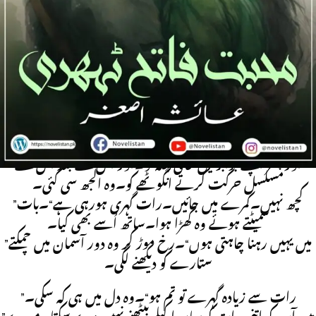
Ayesha Asghar
cousin Base | Secret Agent | Childhood Love | Bold
and blunt heroin | Tragedy | Patriotism | Past Mystery
|Murder Action | | Family Politics
”کیا کہنا چاہتے ہو؟“۔فاطمہ نے اسے اپنے قدموں کے پاس سر
جھکائے بیٹھے دیکھا۔
اور پھر اپنے برابر میں خالی جگہ کو۔اور اس کے بعد اس کے
مسلسل حرکت کرتے انگوٹھے کو۔وہ الجھ سی گئی۔
”کچھ نہیں۔کمرے میں جائیں۔رات گہری ہورہی ہے“۔بات
سمیٹتے ہوئے وہ کھڑا ہوا۔ساتھ اُسے بھی کیا۔
”میں یہیں رہنا چاہتی ہوں“۔رخ موڑ کر وہ دور آسمان میں چمکتے
ستارے کو دیکھنے لگی۔
”رات سے زیادہ گہرے تو تم ہو“۔وہ دل میں ہی کہ سکی۔