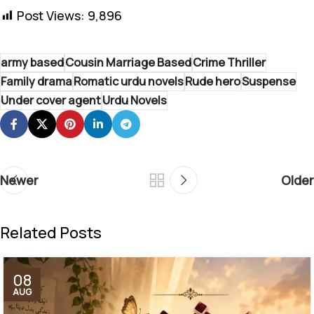
Post Views:
9,896
army based
Cousin Marriage Based
Crime Thriller
Family drama
Romatic urdu novels
Rude hero
Suspense
Under cover agent
Urdu Novels
Newer
Older
Related Posts
08
AUG