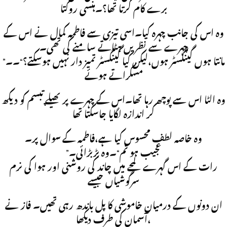
برے کام کرتا تھا؟۔ہنسی روکتا
وہ اس کی جانب چہرہ کیا۔اسی تیزی سے فاطمہ کمال نے اس کے
چہرے سے نظریں ہٹاتے سامنے کی تھی۔
”مانتا ہوں گینگسٹر ہوں،لیکن کیا گینگسٹر تمیز دار نہیں ہوسکتے؟“۔۔
مسکراتے ہوئے
وہ الٹا اس سے پوچھ رہا تھا۔اس کے چہرے پر پھیلے تبسم کو دیکھ
کر اندازہ لگایا جاسکتا تھا
وہ خاصہ لطف محسوس کیا ہے،فاطمہ کے سوال پر۔
”عجیب ہو تم“۔وہ بڑبڑائی۔
رات کے اس گہرے لمحے میں چاند کی روشنی اور ہوا کی نرم
سرگوشیاں جیسے
ان دونوں کے درمیان خاموشی کا پل باندھ رہی تھیں۔ فاز نے
آسمان کی طرف دیکھا،