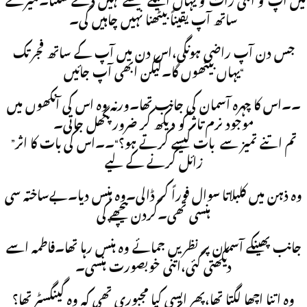
”میں آپ کو اتنی رات کو یہاں اکیلے بیٹھنے نہیں دے سکتا۔میرے
ساتھ آپ یقیناً بیٹھنا نہیں چاہیں گی۔
جس دن آپ راضی ہونگی،اس دن میں آپ کے ساتھ فجر تک
یہاں بیٹھوں گا۔لیکن ابھی آپ جائیں“
۔۔اس کا چہرہ آسمان کی جانب تھا۔ورنہ وہ اس کی آنکھوں میں
موجود نرم تاثر کو دیکھ کر ضرور پگھل جاتی۔
”تم اتنے تمیز سے بات کیسے کرتے ہو؟“۔۔اس کی بات کا اثر
زائل کرنے کے لیے
وہ ذہن میں کلبلاتا سوال فوراً کر ڈالی۔وہ ہنس دیا۔بےساختہ سی
ہنسی تھی۔گردن پیچھے کی
جانب پھینکے آسمان پر نظریں جمائے وہ ہنس رہا تھا۔فاطمہ اسے
دیکھتی گئی،اتنی خوبصورت ہنسی۔
وہ اتنا اچھا لگتا تھا،پھر ایسی کیا مجبوری تھی کہ وہ گینگسٹر تھا؟