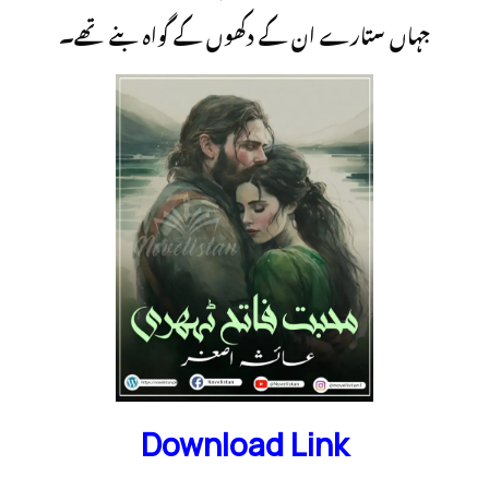
جہاں ستارے ان کے دکھوں کے گواہ بنے تھے۔
Download Link