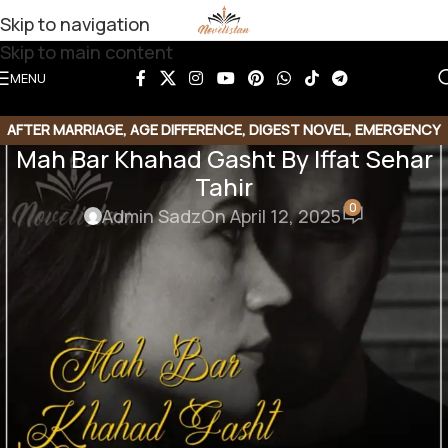
Skip to navigation
Skip to main content
MENU
AFTER MARRIAGE
,
AGE DIFFERENCE
,
DIGEST NOVEL
,
EMERGENCY
Mah Bar Khahad Gasht By Iffat Sehar
NIKKAH
,
RUDE HERO BASED
,
SOCIAL ROMANTIC NOVEL
Tahir
0
Admin Sadz
On April 12, 2025
Mah Bar Khahad Gasht By Iffat
Sehar Tahir
After marraige | Age difference based | Emergency
nikkah based | Rude hero based