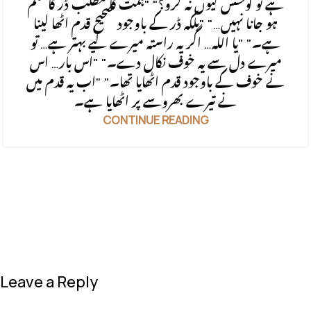
ہے تو کوشش کیوں نہ کرو؟" "ہمت کا مطلب ڈر کا ختم
ہو جانا نہیں…" "بلکہ ڈر کے باوجود صحیح قدم اٹھا لینا
ہے۔" "یا اللہ… اگر یہ راستہ میرے لیے بہتر ہے… تو
میرے دل سے یہ خوف نکال دے۔" "اس بار… اس
نے خوف کے باوجود قدم اٹھایا تھا۔" "اب یہ قدم میں
نے تیرے بھروسے پر اٹھایا ہے۔
CONTINUE READING
Leave a Reply