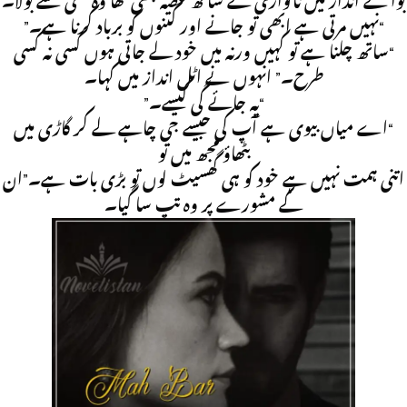
بوا کے انداز میں ناگواری کے ساتھ غصہ بھی تھا وہ تلخی سے بولا۔
“نہیں مرتی ہے ابھی تو جانے اور کتنوں کو برباد کرنا ہے۔”
“ساتھ چلنا ہے تو کہیں ورنہ میں خود لے جاتی ہوں کسی نہ کسی
طرح۔” انہوں نے اٹل انداز میں کہا۔
“یہ جائے گی کیسے۔”
“اے میاں بیوی ہے آپ کی جیسے جی چاہے لے کر گاڑی میں
بٹھاؤ مجھ میں تو
اتنی ہمت نہیں ہے خود کو ہی گھسیٹ لوں تو بڑی بات ہے۔”ان
کے مشورے پر وہ تپ سا گیا۔