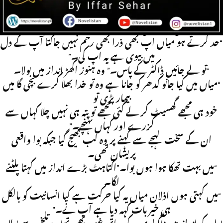
یہ دیکھیں میاں بچی بخار میں پھنک رہی ہے۔”
ان کی اطلاع پر وہ سلگ اٹھا۔
“تو میں کیا کروں۔”بوا نے تاسف سے اسے دیکھا۔
“حد کرتے ہو میاں اپ بھی ذرا بھی رحم نہیں جاگتا آپ کے دل
میں بیوی ہے یہ اپ کی۔”
“تو لے جائیں ڈاکٹر کے پاس۔” وہ ہنوز اکھڑ انداز میں بولا۔
“میاں میں کیا جانو کدھر کو جانا ہے وہ تو خدا بھلا کرے بچی گا میں
بیمار پڑی تو
خود ہی مجھے گھسیٹ کر لے گئی مجھے تو پتہ ہی نہیں چلا کہاں سے
گزرے اور کہاں پہنچے۔”
ان کے سخت لہجے سے کہنے پر وہ لب بھیج گیا جبکہ بوا واقعی
پریشان تھی۔
“میں بہت تھکا ہوا ہوں بوا۔”اکتاہٹ بڑے انداز میں کہتا پلٹنے
لگا۔
“میں کہتی ہوں اذلان میاں یہ کیا حرکت ہے کیا انسانیت کو بالکل
ہی خیر بات کہہ دیا ہے آپ نے۔”