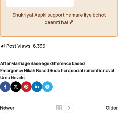
Shukriya! Aapki support hamare liye bohot
qeemti hai 💕
Post Views:
6,336
After Marriage Base
age difference based
Emergency Nikah Based
Rude hero
social romantic novel
Urdu Novels
Newer
Older