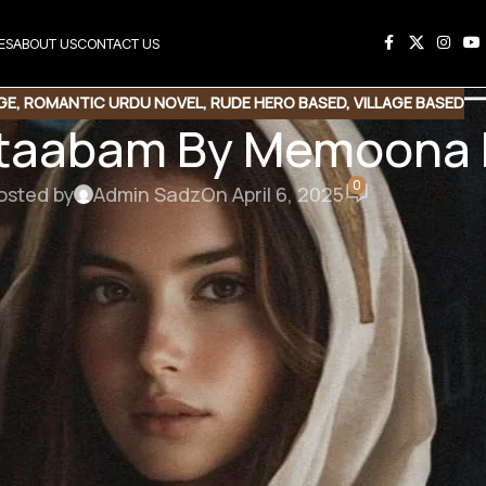
ES
ABOUT US
CONTACT US
GE
,
ROMANTIC URDU NOVEL
,
RUDE HERO BASED
,
VILLAGE BASED
taabam By Memoona 
0
osted by
Admin Sadz
On April 6, 2025
 By Memoona Nasrullah
ude Hero | Forced Marriage
مسٹر آپ کو کوئی غلط نہی ہوئی ہے۔ مجھے ک
وہاں سے گزرتے ہوئے آپکی باتیں سنیں تو میں 
اور بس۔” وہ بالکل ٹھنڈے لہجے میں بولی۔ ” کیا آپ بلوچ ہیں؟” چھوٹے بھائی نے خوشگوار لہجے میں پوچھا۔ ”