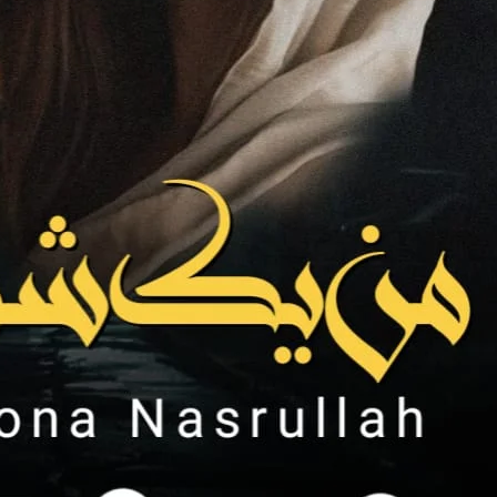
جی اس لیے تو آپکی گفتگو سمجھ آگئی تھی۔ “مریم 
لیکن پھر بھی اسے نرمی سے جواب دے 
اسکی عادت تھی۔ حاشر ابھی بھی اس
میرا نام میر جاذب خان ہے۔ ” اس نے اپنا تعارف ک
کہ حاشر نے اسکی بات کاٹ دی۔ ” میں نے تو پہلے 
یہ۔ لیکن محترمہ ہمیں آپ کے بارے میں جاننے کا کوئی شوق ن