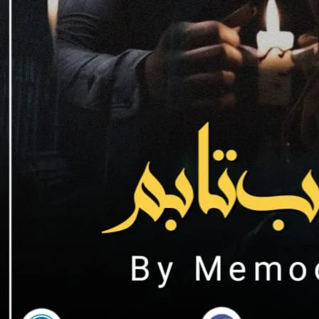
کا اب اخلاق دکھانے کا کوئی ارادہ نہیں تھا
گئی تھی کہ نرم انداز میں بولنا
ے بے اعتمادی سے دیکھ رہا تھا۔
روایا۔ ” میرا نام ۔۔ ابھی وہ بول ہی رہی تھی
ہی کہا تھا کہ راہ و رسم بڑھانے کا طریقہ ہے
ہیں ہے۔ ” مریم کو تو اسکے الفاظ وانداز نے آگ لگا دی۔