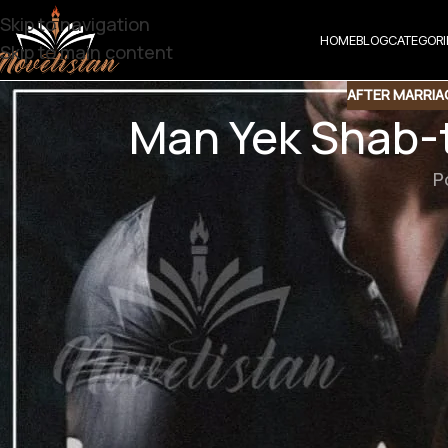
Skip to navigation
HOME
BLOG
CATEGORI
Skip to main content
AFTER MARRIA
Man Yek Shab-
P
Man Yek Shab-taabam
Genre : Wadera Base | R
سی نے نہیں بھیجا۔ نہ کسی کا مہرہ ہوں۔
نے سوچا انسانیت کے ناطے آپکی مدد کر دوں۔