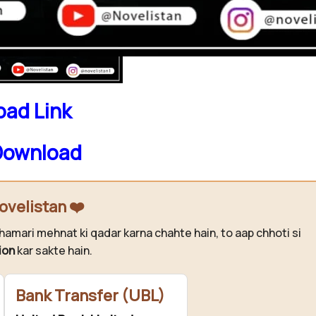
ad Link
Download
ovelistan ❤️
hamari mehnat ki qadar karna chahte hain, to aap chhoti si
ion
kar sakte hain.
Bank Transfer (UBL)