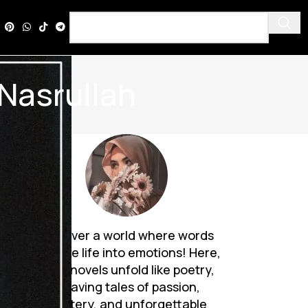
Nasrullah
Discover a world where words
breathe life into emotions! Here,
Urdu novels unfold like poetry,
weaving tales of passion,
mystery, and unforgettable