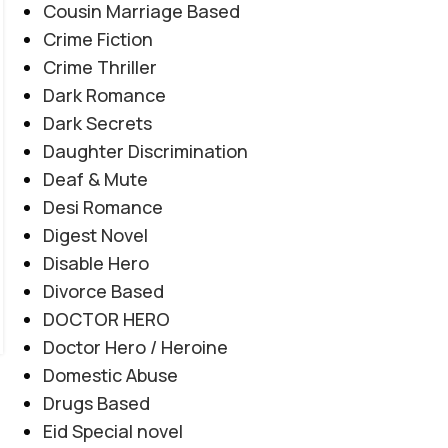
Tashnagi e Yaar By Alishey Khan
MYSTERY
,
REVENGE BASED
,
ROMANTIC URDU NOVEL
Cousin Marriage Based
Novel20944
Crime Fiction
0
Posted by
Haya
Crime Thriller
Tashnagi e Yaar By Alishey Khan Novel20944
Dark Romance
Tribal Feud | Forced Marriage | Revenge
Dark Secrets
Based | Feudal System | Action Romance |
Daughter Discrimination
Suspense |...
Deaf & Mute
CONTINUE READING
Desi Romance
Digest Novel
Disable Hero
Divorce Based
DOCTOR HERO
Doctor Hero / Heroine
Domestic Abuse
Drugs Based
Eid Special novel