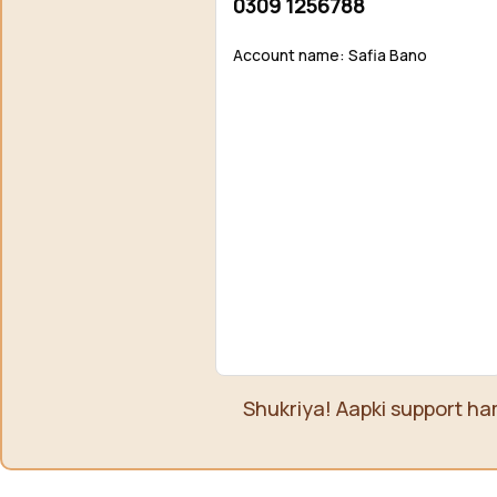
0309 1256788
Account name: Safia Bano
Shukriya! Aapki support ha