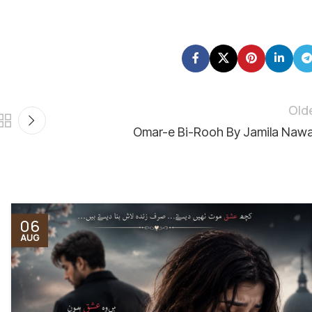
Old
Omar-e Bi-Rooh By Jamila Naw
06
AUG