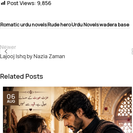
Post Views:
9,856
Romatic urdu novels
Rude hero
Urdu Novels
wadera base
Newer
Lajooj Ishq by Nazia Zaman
Related Posts
06
AUG