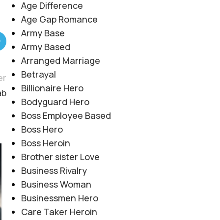
Age Difference
Age Gap Romance
Army Base
Army Based
Arranged Marriage
Betrayal
er
Billionaire Hero
ab
Bodyguard Hero
Boss Employee Based
Boss Hero
Boss Heroin
Brother sister Love
06
AUG
Business Rivalry
Business Woman
Businessmen Hero
Care Taker Heroin