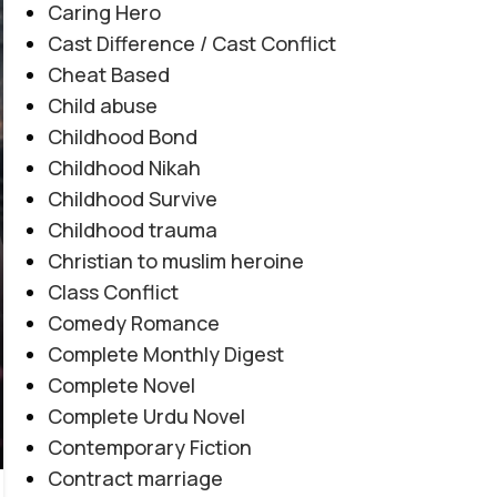
Caring Hero
Cast Difference / Cast Conflict
Cheat Based
Child abuse
Childhood Bond
Childhood Nikah
Childhood Survive
Childhood trauma
Christian to muslim heroine
Class Conflict
Comedy Romance
Complete Monthly Digest
Complete Novel
Complete Urdu Novel
Contemporary Fiction
AFTER MARRIAGE
,
FAMILY CONFLICT
,
JAGEERDAR BASED
,
Contract marriage