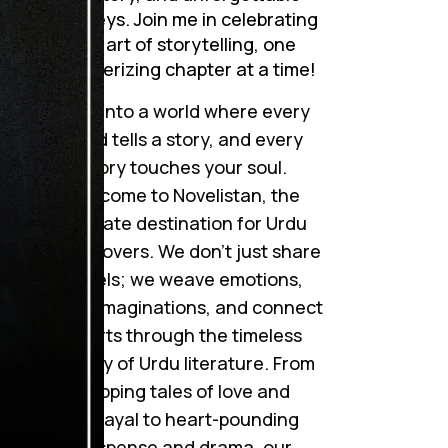
journeys. Join me in celebrating
the art of storytelling, one
mesmerizing chapter at a time!
Step into a world where every
word tells a story, and every
story touches your soul.
Welcome to Novelistan, the
ultimate destination for Urdu
novel lovers. We don’t just share
novels; we weave emotions,
ignite imaginations, and connect
hearts through the timeless
beauty of Urdu literature. From
gripping tales of love and
betrayal to heart-pounding
suspense and drama, our