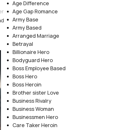
Age Difference
er
Age Gap Romance
Army Base
ad
Army Based
Arranged Marriage
Betrayal
Billionaire Hero
06
Bodyguard Hero
AUG
Boss Employee Based
Boss Hero
Boss Heroin
Brother sister Love
Business Rivalry
Business Woman
Businessmen Hero
Care Taker Heroin