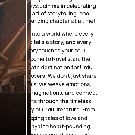
journeys. Join me in celebrating
the art of storytelling, one
mesmerizing chapter at a time!
Step into a world where every
word tells a story, and every
story touches your soul.
Welcome to Novelistan, the
ultimate destination for Urdu
novel lovers. We don’t just share
novels; we weave emotions,
ignite imaginations, and connect
hearts through the timeless
beauty of Urdu literature. From
gripping tales of love and
betrayal to heart-pounding
suspense and drama, our