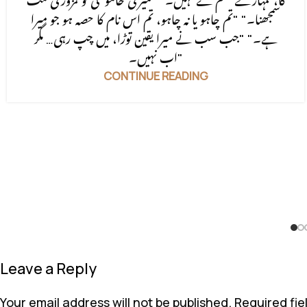
گا، تمہارے حکم سے نہیں۔" "میری خاموشی کو کمزوری مت
سمجھنا۔" "تم چاہو یا نہ چاہو، تم اس نام کا حصہ ہو جو میرا
ہے۔" "جب سب نے میرا یقین توڑا، میں چپ رہی… مگر
اب نہیں۔"
CONTINUE READING
Leave a Reply
Your email address will not be published.
Required fi