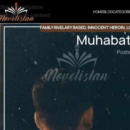
Skip to navigation
HOME
BLOG
CATEGORI
Skip to main content
FAMILY RIVELARY BASED
,
INNOCENT HEROIN
,
L
Muhabat
Post
Muhabat Nagar By Fatima Ahmad
Downlo
 نے مجھے ہر چیز سے لاعلم رکھا اور
رتی رہی ۔یہاں تک کہ وہ درد ت