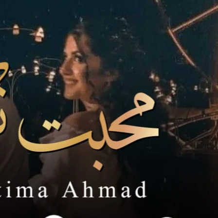
قبر کے پاس بیٹھے شخص کی آواز میں ملال،
کیا کچھ نہیں تھا۔ وہ پاگل یہ بھول بیٹھا تھا کہ
سے باتیں کرنے لگیں تو شاید ہر شخص اپنے پیاروں س
خان کو بیٹھے ابھی تھوری دیر گز
چھاتا لیے اس کے پاس آیا اور اس
“خان !یار گھر چلو سب لوگ تمھارا انتظار کر رہے ہیں۔”
اس شخص کی بات پر خان ایک جھٹکے سے ا
کون سہ گھر ؟؟ کس گھر کی بات کر رہے ہو؟ و
میری زری کا قتل کیا گیا اور جانتے ہو ان قاتلوں میں سب سے بڑا قاتل کون ہے۔”