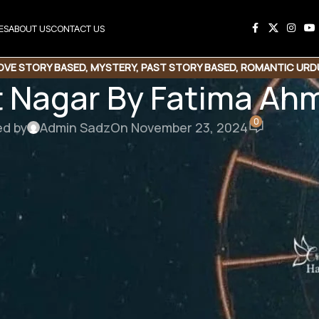
ES
ABOUT US
CONTACT US
OVE STORY BASED
,
MYSTERY
,
PAST STORY BASED
,
ROMANTIC URD
 Nagar By Fatima Ah
0
ed by
Admin Sadz
On November 23, 2024
ad Link
کیوں تم نے مجھے کچھ نہ بتایا ،کیوں تم
سارے درد کو اپنے سینے میں جمع ک
مھاری جان لے گیا۔کیوں زری ؟؟؟ کیوں کیا تم نے ایسا ؟؟؟؟بتاو مجھے آج میں جواب لیے بنا نہیں جاوں گا۔”