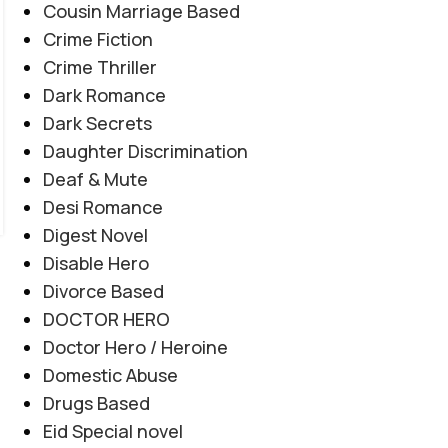
Cousin Marriage Based
0
BASED
Posted by
Haya
Crime Fiction
"میں تمہیں چھوڑ کر نہیں جاؤں گا... تم میری زندگی ہو، میری
Crime Thriller
آخری دعا ہو۔" "کچھ محبتیں جان مانگتی نہیں... خود جان بن
Dark Romance
جاتی ہیں۔" "عشق جب امانت بن جائے، تو جدائی بھی اسے
Dark Secrets
ختم نہیں کر سکتی۔"
Daughter Discrimination
CONTINUE READING
Deaf & Mute
Desi Romance
Digest Novel
Disable Hero
Divorce Based
DOCTOR HERO
Doctor Hero / Heroine
Domestic Abuse
Drugs Based
Eid Special novel