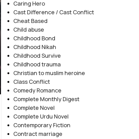
Caring Hero
Cast Difference / Cast Conflict
Cheat Based
Child abuse
Childhood Bond
Childhood Nikah
Childhood Survive
Childhood trauma
Christian to muslim heroine
Class Conflict
Comedy Romance
Complete Monthly Digest
Complete Novel
Complete Urdu Novel
EMOTIONAL LOVE STORY
,
FORCED MARRIAGE BASED
,
Contemporary Fiction
Amanat E Ishq By Noor Malik
MULTIPLE COUPLE BASE
,
MYSTERY
,
PAST STORY BASED
,
Contract marriage
REVENGE BASED
,
ROMANTIC URDU NOVEL
,
RUDE HERO
Novel20945