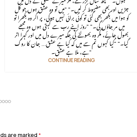
ہوں۔" "چھ سال گزر گئے، مگر میرے عشق نے دل میں
جڑیں اور بھی مضبوط کر لیں۔" "میں تو وہ عشق ہوں جو کل
کو ہوا میں بکھر بھی گئی تو کوئی برائی نہیں ہوگی، پر اگر وہ بکھرا تو
میں مر جاؤں گی۔" "روز اپنے رب سے کہتی ہوں وہ مجھے
بھول جائے، مگر وہ بھولنے کی جگہ میرے دل میں اور گہرا اتر
گیا۔" "کیا کہوں تم سے میں کہ کیا ہے عشق... جان کا روگ
ہے، ملا ہے عشق۔"
CONTINUE READING
elds are marked
*