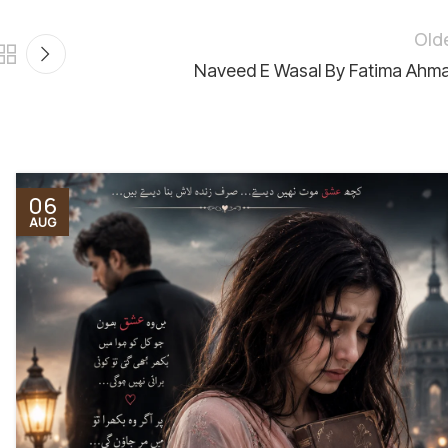
Old
Naveed E Wasal By Fatima Ahm
06
AUG