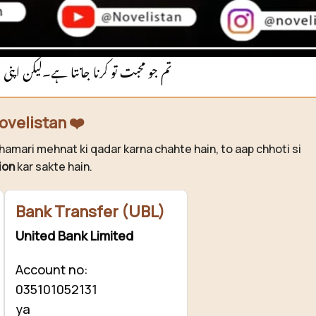
سرد و سپاٹ آنکھوں سے مقابل کو گھورتا 
لہجے میں چیخا تھا “وہ تم
تم جو محبت تو کرنا جانتا ہے۔لیکن اپنی 
ovelistan ❤️
hamari mehnat ki qadar karna chahte hain, to aap chhoti si
ion
kar sakte hain.
Bank Transfer (UBL)
United Bank Limited
Account no:
035101052131
ya