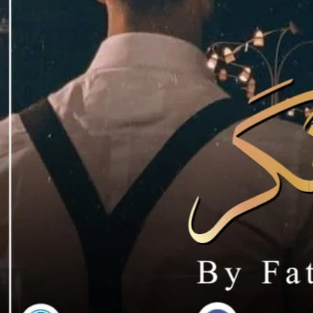
 درد، دکھ، تکلیف کے ساتھ ساتھ نجانے
 قبریں کبھی نہیں بولتی ہیں۔ قبریں اگر لوگوں
ے باتیں کرنے کے لیے قبرستان میں ہی بیٹھا رہے۔
ری تھی۔ کہ ایک شخص ہاتھ میں
 کے کندھے پر ہاتھ رکھتے بولا
س کا ہاتھ ہٹاتے ہوئے تنفر سے بولا
” ہ جگہ گھر نہیں قاتل خانہ ہے۔ جہاں