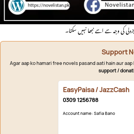
خان چند پل رکا تھا پھر نفرت چھلکاتے
 ہو۔۔۔۔۔’ زر خان ‘۔۔۔۔
بزدلی کی وجہ سے اسے نبھا نہیں سکتا۔
Support N
Agar aap ko hamari free novels pasand aati hain aur aap 
support / donat
EasyPaisa / JazzCash
0309 1256788
Account name: Safia Bano