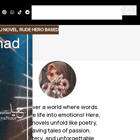
U NOVEL
,
RUDE HERO BASED
mad
Discover a world where words
breathe life into emotions! Here,
Urdu novels unfold like poetry,
weaving tales of passion,
mystery, and unforgettable