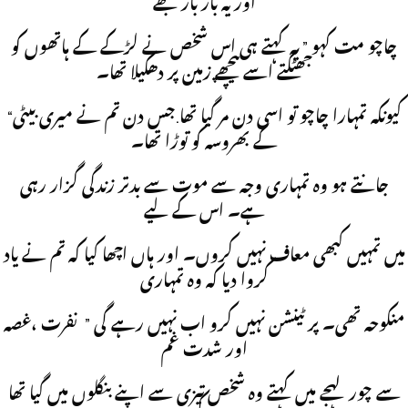
اور یہ بار بار مجھے
چاچو مت کہو ” یہ کہتے ہی اس شخص نے لڑکے کے ہاتھوں کو
جھٹکتے اسے پیچھے زمین پر دھکیلا تھا۔
“کیونکہ تمہارا چاچو تو اسی دن مر گیا تھا.جس دن تم نے میری بیٹی
کے بھروسہ کو توڑا تھا۔
جانتے ہو وہ تمہاری وجہ سے موت سے بدتر زندگی گزار رہی
ہے۔ اس کے لیے
میں تمہیں کبھی معاف نہیں کروں۔ اور ہاں اچھا کیا کہ تم نے یاد
کروا دیا کہ وہ تمہاری
منکوحہ تھی۔ پر ٹینشن نہیں کرو اب نہیں رہے گی ” نفرت ،غصہ
اور شدت غم
سے چور لہجے میں کہتے وہ شخص تیزی سے اپنے بنگلوں میں گیا تھا