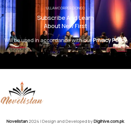
ULLAMCORPER DONEC
Subscribe And Learn
About New First
Will be used in accordance with our
Privacy Policy
Novelistan
2024 | Design and Developed by
Digihive.com.pk
.