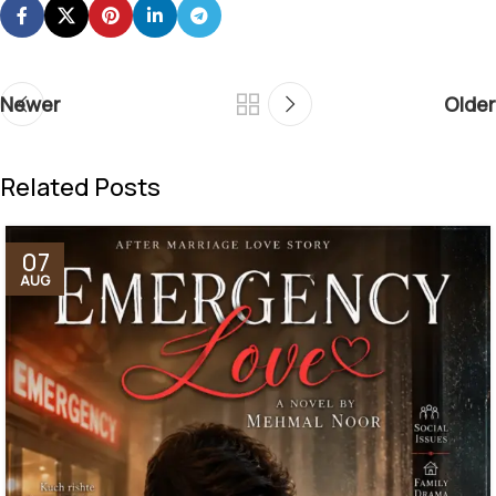
Newer
Older
Related Posts
07
AUG