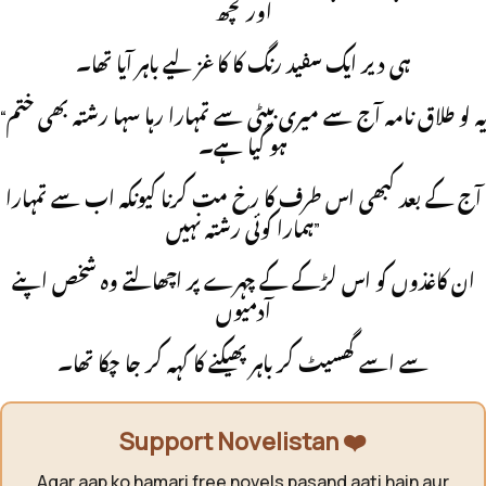
اور کچھ
ہی دیر ایک سفید رنگ کا کاغز لیے باہر آیا تھا۔
“یہ لو طلاق نامہ آج سے میری بیٹی سے تمہارا رہا سہا رشتہ بھی ختم
ہو گیا ہے۔
آج کے بعد کبھی اس طرف کا رخ مت کرنا کیونکہ اب سے تمہارا
ہمارا کوئی رشتہ نہیں”
ان کاغذوں کو اس لڑکے کے چہرے پر اچھالتے وہ شخص اپنے
آدمیوں
سے اسے گھسیٹ کر باہر پھیکنے کا کہہ کر جا چکا تھا۔
Support Novelistan ❤️
Agar aap ko hamari free novels pasand aati hain aur