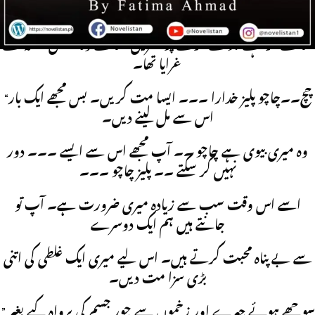
بھرپور آنکھیں اپنے
سامنے کراہتے ہوئے لڑکے پر نظریں جمائے وہ شخص غصہ سے
غرایا تھا۔
“چچ۔۔چاچو پلیز خدارا ۔۔۔ ایسا مت کریں۔ بس مجھے ایک بار
اس سے مل لینے دیں۔
وہ میری بیوی ہے چاچو ۔۔ آپ مجھے اس سے ایسے ۔۔۔ دور
نہیں کر سکتے ۔۔ پلیز چاچو ۔۔۔
اسے اس وقت سب سے زیادہ میری ضرورت ہے۔ آپ تو
جانتے ہیں ہم ایک دوسرے
سے بے پناہ محبت کرتے ہیں۔ اس لیے میری ایک غلطی کی اتنی
بڑی سزا مت دیں۔
” سوجھے ہوئے چہرے اور زخموں سے چور جسم کی پرواہ کیے بغیر