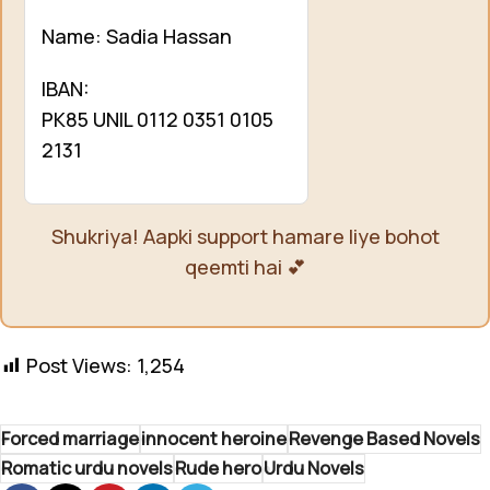
Name: Sadia Hassan
IBAN:
PK85 UNIL 0112 0351 0105
2131
Shukriya! Aapki support hamare liye bohot
qeemti hai 💕
Post Views:
1,254
Forced marriage
innocent heroine
Revenge Based Novels
Romatic urdu novels
Rude hero
Urdu Novels