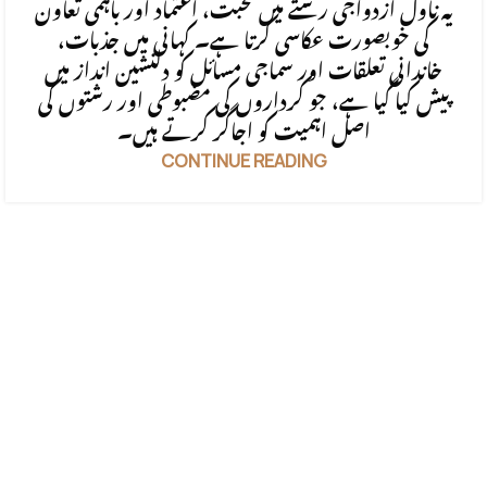
یہ ناول ازدواجی رشتے میں محبت، اعتماد اور باہمی تعاون
کی خوبصورت عکاسی کرتا ہے۔ کہانی میں جذبات،
خاندانی تعلقات اور سماجی مسائل کو دلنشین انداز میں
پیش کیا گیا ہے، جو کرداروں کی مضبوطی اور رشتوں کی
اصل اہمیت کو اجاگر کرتے ہیں۔
CONTINUE READING