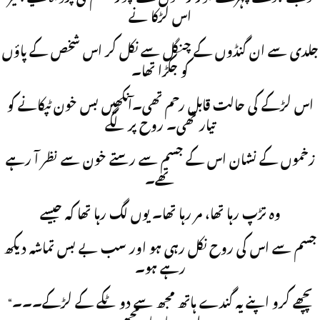
اس لڑکا نے
جلدی سے ان گنڈوں کے چنگل سے نکل کر اس شخص کے پاؤں
کو جکڑا تھا۔
اس لڑکے کی حالت قابل رحم تھی۔آنکھیں بس خون ٹپکانے کو
تیار تھی۔ روح پر لگے
زخموں کے نشان اس کے جسم سے رستے خون سے نظر آ رہے
تھے۔
وہ تڑپ رہا تھا، مر رہا تھا۔ یوں لگ رہا تھا کہ جیسے
جسم سے اس کی روح نکل رہی ہو اور سب بے بس تماشہ دیکھ
رہے ہو۔
“پچھے کرو اپنے یہ گندے ہاتھ مجھ سے دو ٹکے کے لڑکے۔۔۔