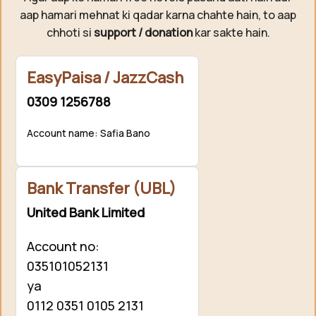
aap hamari mehnat ki qadar karna chahte hain, to aap
chhoti si
support / donation
kar sakte hain.
EasyPaisa / JazzCash
0309 1256788
Account name: Safia Bano
Bank Transfer (UBL)
United Bank Limited
Account no:
035101052131
ya
0112 0351 0105 2131