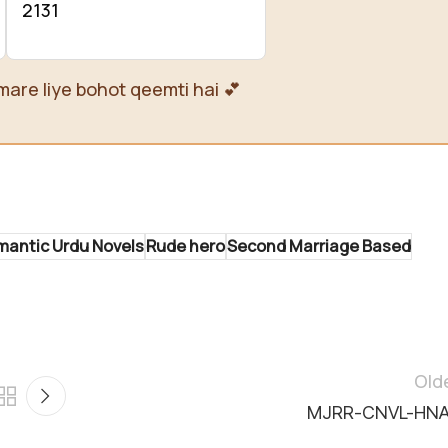
2131
mare liye bohot qeemti hai 💕
mantic Urdu Novels
Rude hero
Second Marriage Based
Old
MJRR-CNVL-HN