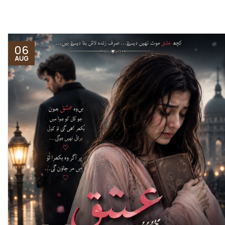
06
AUG