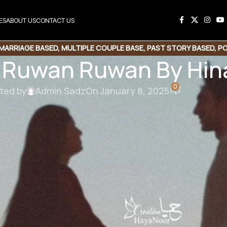
ES
ABOUT US
CONTACT US
MARRIAGE BASED
,
MULTIPLE COUPLE BASE
,
PAST STORY BASED
,
PO
 Ruwan Ruwan By Hin
RUDE HERO BASED
,
SUSPENSE THRILLER
0
ted by
Admin Sadz
On January 8, 2025
Ruwan By Hina Asad
یہ کہانی ہے ایک ایسی لڑکی کی
وہ کیسے اس ماحول سے بھاگ کر اپنے باپ کو ڈھ
اور ایک ایسی لڑکی جس کے سر والدین کا سایہ اٹ
اسکے شادی شدہ ہونے کے باوجود بھی وہ اس کے پیار م