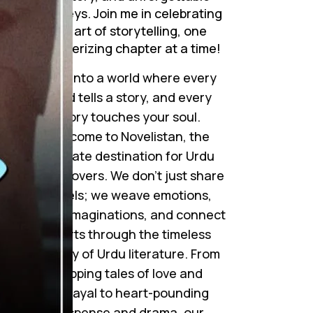
journeys. Join me in celebrating
the art of storytelling, one
mesmerizing chapter at a time!
Step into a world where every
word tells a story, and every
story touches your soul.
Welcome to Novelistan, the
ultimate destination for Urdu
novel lovers. We don’t just share
novels; we weave emotions,
ignite imaginations, and connect
hearts through the timeless
beauty of Urdu literature. From
gripping tales of love and
betrayal to heart-pounding
suspense and drama, our