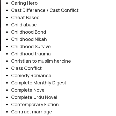
Caring Hero
Cast Difference / Cast Conflict
Cheat Based
Child abuse
Childhood Bond
Childhood Nikah
Childhood Survive
Childhood trauma
Christian to muslim heroine
Class Conflict
EMOTIONAL LOVE STORY
,
FORCED MARRIAGE BASED
,
Comedy Romance
Amanat E Ishq By Noor Malik
MULTIPLE COUPLE BASE
,
MYSTERY
,
PAST STORY BASED
,
Complete Monthly Digest
REVENGE BASED
,
ROMANTIC URDU NOVEL
,
RUDE HERO
Novel20945
Complete Novel
0
BASED
Posted by
Haya
Complete Urdu Novel
"میں تمہیں چھوڑ کر نہیں جاؤں گا... تم میری زندگی ہو،
Contemporary Fiction
میری آخری دعا ہو۔" "کچھ محبتیں جان مانگتی نہیں... خود
Contract marriage
جان بن جاتی ہیں۔" "عشق جب امانت بن جائے، تو