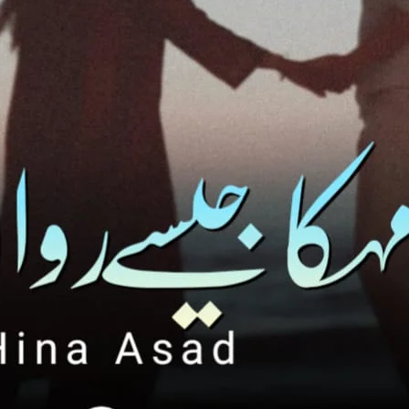
یہ سب جاننے کے لیے پڑھیے پورا ناو
ad Link