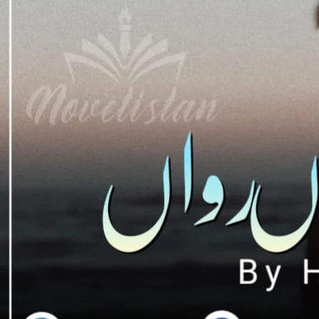
ل ۔جو بہت رومانس سے بھرپور ہے۔
Downlo