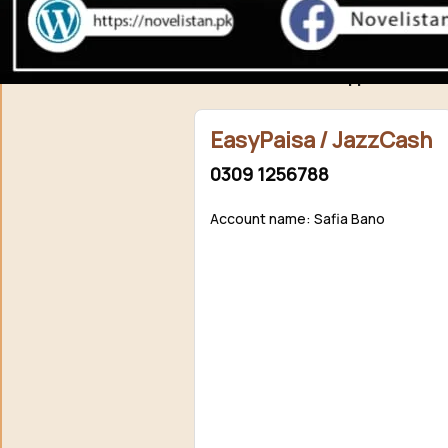
Support N
Agar aap ko hamari free novels pasand aati hain aur aap 
support / donat
EasyPaisa / JazzCash
0309 1256788
Account name: Safia Bano