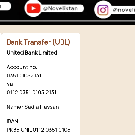
ovelistan ❤️
hamari mehnat ki qadar karna chahte hain, to aap chhoti si
ion
kar sakte hain.
Bank Transfer (UBL)
United Bank Limited
Account no:
035101052131
ya
0112 0351 0105 2131
Name: Sadia Hassan
IBAN:
PK85 UNIL 0112 0351 0105