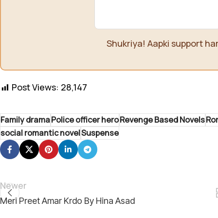
Shukriya! Aapki support ha
Post Views:
28,147
Family drama
Police officer hero
Revenge Based Novels
Ro
social romantic novel
Suspense
Newer
Meri Preet Amar Krdo By Hina Asad