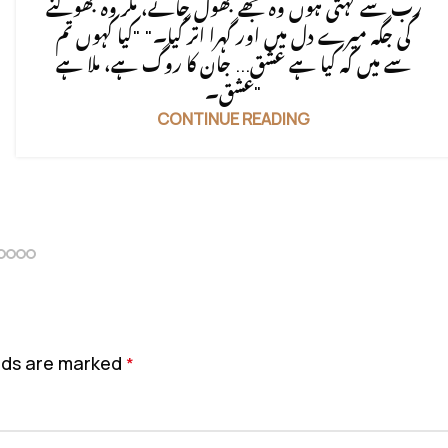
رب سے کہتی ہوں وہ مجھے بھول جائے، مگر وہ بھولنے
کی جگہ میرے دل میں اور گہرا اتر گیا۔" "کیا کہوں تم
سے میں کہ کیا ہے عشق... جان کا روگ ہے، ملا ہے
عشق۔"
CONTINUE READING
elds are marked
*