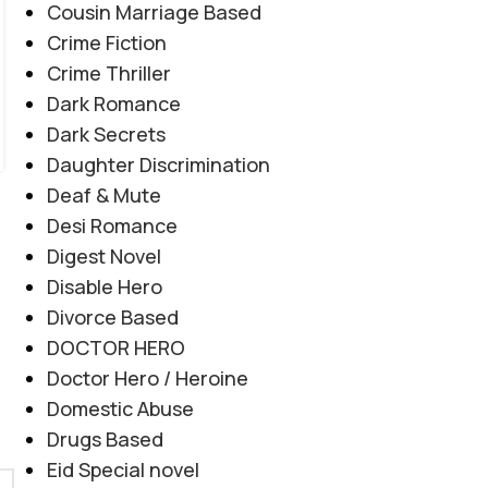
Cousin Marriage Based
جدائی بھی اسے ختم نہیں کر سکتی۔"
Crime Fiction
CONTINUE READING
Crime Thriller
Dark Romance
Dark Secrets
Daughter Discrimination
Deaf & Mute
Desi Romance
Digest Novel
Disable Hero
Divorce Based
DOCTOR HERO
Doctor Hero / Heroine
Domestic Abuse
Drugs Based
Eid Special novel