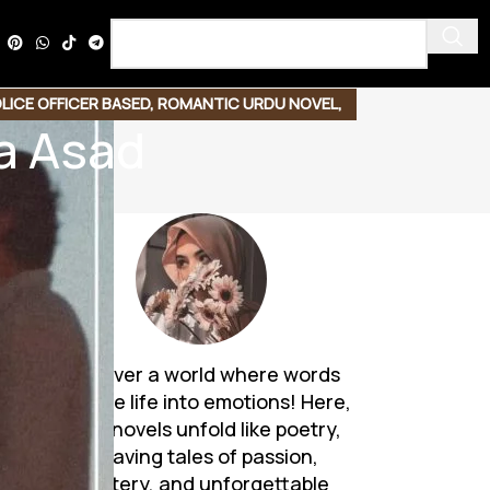
LICE OFFICER BASED
,
ROMANTIC URDU NOVEL
,
a Asad
Discover a world where words
breathe life into emotions! Here,
Urdu novels unfold like poetry,
weaving tales of passion,
mystery, and unforgettable