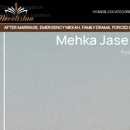
Skip to navigation
HOME
BLOG
CATEGORI
Skip to main content
AFTER MARRIAGE
,
EMERGENCY NIKKAH
,
FAMILY DRAMA
,
FORCED 
Mehka Jase
Pos
Mehka Jase Ruwa 
 جس ماں ایک طوائف ہوتی پے۔
ونڈھ کر اس سے اپنی ماں کا بدلہ لیتی ہے۔
ھ جاتا ہے۔ایک پولیٹیشن اسے سہارا دیتا ہے۔
یں مبتلا ہوجاتی ہے پھر وہ دونوں کیسے ملتے ہیں