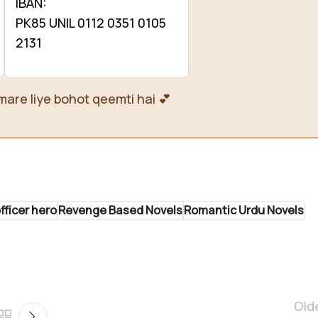
IBAN:
PK85 UNIL 0112 0351 0105
2131
mare liye bohot qeemti hai 💕
fficer hero
Revenge Based Novels
Romantic Urdu Novels
Old