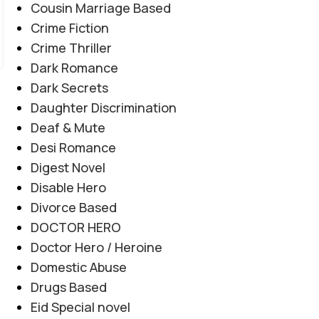
اور درست فیصلوں کے ذریعے اپنی زندگی بدلنے کی
Cousin Marriage Based
کوشش کرتی ہے، جبکہ کہانی جذبات، سسپنس اور اہم
Crime Fiction
سماجی پہلوؤں کو خوبصورتی سے اجاگر کرتی ہے۔
Crime Thriller
CONTINUE READING
Dark Romance
Dark Secrets
Daughter Discrimination
Deaf & Mute
Desi Romance
Digest Novel
Disable Hero
Divorce Based
DOCTOR HERO
Doctor Hero / Heroine
Domestic Abuse
Drugs Based
Eid Special novel