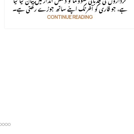
کرداروں کی جذباتی نشوونما کو دلکش انداز میں بیان کیا گیا
ہے، جو قاری کو آخر تک اپنے ساتھ جوڑے رکھتی ہے۔
CONTINUE READING