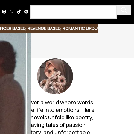
FICER BASED
,
REVENGE BASED
,
ROMANTIC URDU
Discover a world where words
breathe life into emotions! Here,
Urdu novels unfold like poetry,
weaving tales of passion,
mystery, and unforgettable