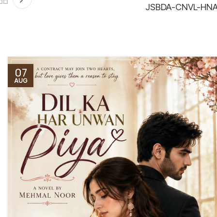
JSBDA-CNVL-HN
07
AUG