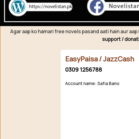
Support N
Agar aap ko hamari free novels pasand aati hain aur aap 
support / donat
EasyPaisa / JazzCash
0309 1256788
Account name: Safia Bano