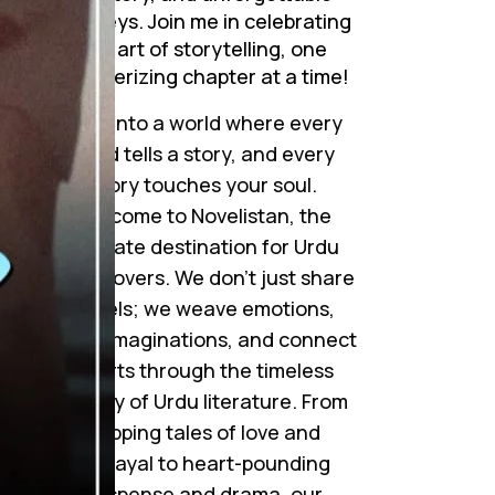
journeys. Join me in celebrating
the art of storytelling, one
mesmerizing chapter at a time!
Step into a world where every
word tells a story, and every
story touches your soul.
Welcome to Novelistan, the
ultimate destination for Urdu
novel lovers. We don’t just share
novels; we weave emotions,
ignite imaginations, and connect
hearts through the timeless
beauty of Urdu literature. From
gripping tales of love and
betrayal to heart-pounding
suspense and drama, our