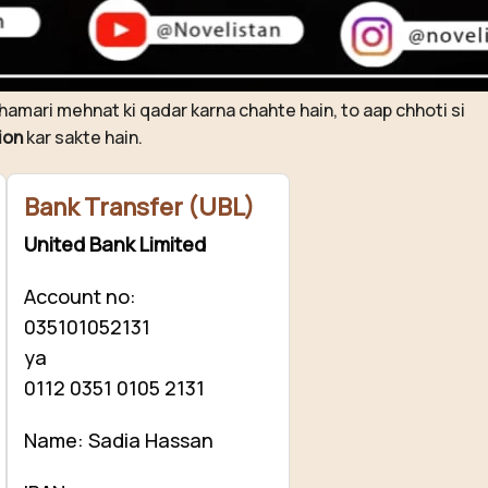
ovelistan ❤️
hamari mehnat ki qadar karna chahte hain, to aap chhoti si
ion
kar sakte hain.
Bank Transfer (UBL)
United Bank Limited
Account no:
035101052131
ya
0112 0351 0105 2131
Name: Sadia Hassan