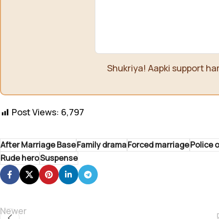
Shukriya! Aapki support ha
Post Views:
6,797
After Marriage Base
Family drama
Forced marriage
Police o
Rude hero
Suspense
Newer