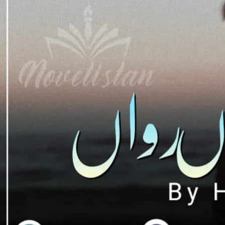
یں مبتلا ہوجاتی ہے پھر وہ دونوں کیسے ملتے ہیں
ل ۔جو بہت رومانس سے بھرپور ہے۔
Downlo