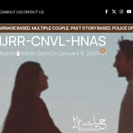
ES
ABOUT US
CONTACT US
RRIAGE BASED
,
MULTIPLE COUPLE
,
PAST STORY BASED
,
POLICE OF
JRR-CNVL-HNAS
 HERO BASED
,
SECOND MARRIAGE BASED
,
SUSPENSE THRILLER
0
ted by
Admin Sadz
On January 8, 2025
NVL-HNAS
 Ruwan By Hina Asad
یہ کہانی ہے ایک ایسی لڑکی کی
وہ کیسے اس ماحول سے بھاگ کر اپنے باپ کو ڈھ
اور ایک ایسی لڑکی جس کے سر والدین کا سایہ اٹ