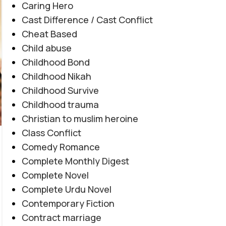
Caring Hero
Cast Difference / Cast Conflict
Cheat Based
Child abuse
Childhood Bond
Childhood Nikah
Childhood Survive
Childhood trauma
Christian to muslim heroine
COMPLETE NOVEL
,
EMOTIONAL TRAUMA
,
Class Conflict
Teenager By Maleeha Yousuf
HEARTBREAKING LOVE STORY
,
SOCIAL ISSUES BASED
,
Comedy Romance
SOCIAL ROMANTIC NOVEL
Novel20952
Complete Monthly Digest
0
Posted by
Haya
Complete Novel
یہ ناول اعتماد، دھوکے اور خود کو محفوظ رکھنے کی
Complete Urdu Novel
جدوجہد کو مؤثر انداز میں پیش کرتا ہے۔ مرکزی کردار
Contemporary Fiction
مشکل حالات کا سامنا کرتے ہوئے ہمت، خود اعتمادی
Contract marriage