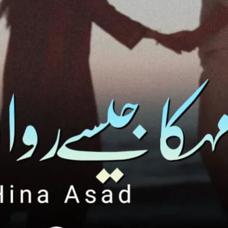
اسکے شادی شدہ ہونے کے باوجود بھی وہ اس کے پیار م
یہ سب جاننے کے لیے پڑھیے پورا ناو
ad Link