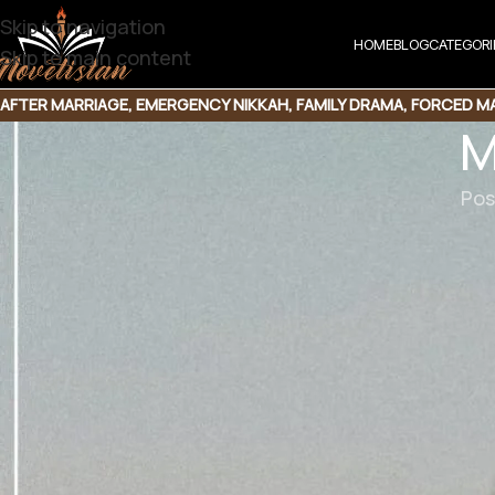
Skip to navigation
HOME
BLOG
CATEGORI
Skip to main content
AFTER MARRIAGE
,
EMERGENCY NIKKAH
,
FAMILY DRAMA
,
FORCED MA
M
NOVEL
,
RUDE
Pos
MJRR-C
Mehka Jase Ruwan
 جس ماں ایک طوائف ہوتی پے۔
ونڈھ کر اس سے اپنی ماں کا بدلہ لیتی ہے۔
ھ جاتا ہے۔ایک پولیٹیشن اسے سہارا دیتا ہے۔