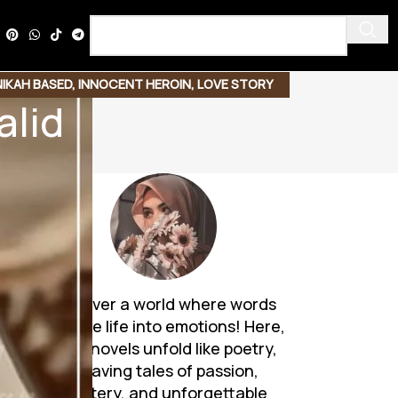
NIKAH BASED
,
INNOCENT HEROIN
,
LOVE STORY
alid
O BASED
,
STRONG HEROIN
Discover a world where words
breathe life into emotions! Here,
Urdu novels unfold like poetry,
weaving tales of passion,
mystery, and unforgettable