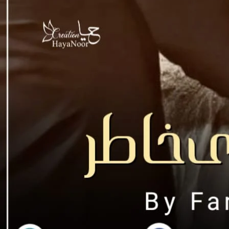
د اضافہ کر رہی تھی. ماہ روش اپنی سچویشن
گلے ہی لمحے سُرخ ہوتے پردہ آگے کردیا تھا
ھا. مگر یہ جاننے کے بعد کے وہ اُس کا محرم ہے