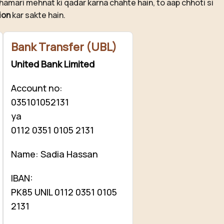
hamari mehnat ki qadar karna chahte hain, to aap chhoti si
ion
kar sakte hain.
Bank Transfer (UBL)
United Bank Limited
Account no:
035101052131
ya
0112 0351 0105 2131
Name: Sadia Hassan
IBAN:
PK85 UNIL 0112 0351 0105
2131