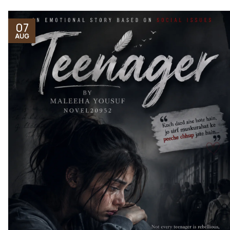
07
AUG