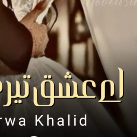
اُلجھا بکھرا ماہ روش کے دل کی دنیا ہلا گیا تھا. عنابی ہونٹ ہمیشہ کی طرح بھینچے ہوئے تھے.
مغرور کھڑی ناک اُس کی شخصیت کے رعب میں مزی
بھلائے بے خود سی اُسے دیکھے گئی تھی. لیکن ا
کیونکہ ارتضٰی اپنی شرٹ کے بعد اب نیچے پہنی بلیک بنیان بھی اُتار چکا تھا.
اُس کا کسرتی جسم بغیر شرٹ کے دیکھ ماہ روش پسینہ پسینہ ہوتی پیچھے ہوگئی تھی.
” یا ﷲ جی یہ مجھے کیا ہورہا ہے. “
ماہ روش کا دل تو پہلے ہی اِس ستمگر کا دیوانہ ت
دل مزید اُس کی طرف ہمک رہا تھا. جس کی دھڑکنوں کو کنٹرول کرتی ماہ روش ہلکان ہوئی جارہی تھی.
لیکن مقابل کو پرواہ بھی نہیں تھی کہ کوئی نازک وجود اُس کی چاہت میں دیوانگی کی حدود کو چھو رہا ہے.