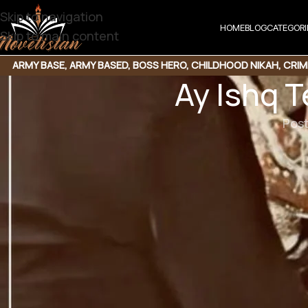
Skip to navigation
HOME
BLOG
CATEGORI
Skip to main content
ARMY BASE
,
ARMY BASED
,
BOSS HERO
,
CHILDHOOD NIKAH
,
CRIM
Ay Ishq T
BASED
,
MULTIPLE COUPLE
,
MYSTERY
,
PAST 
Pos
Ay Ishq Teri Kha
 وقت بلیک ٹراؤزر شرٹ میں دراز قد کے ساتھ