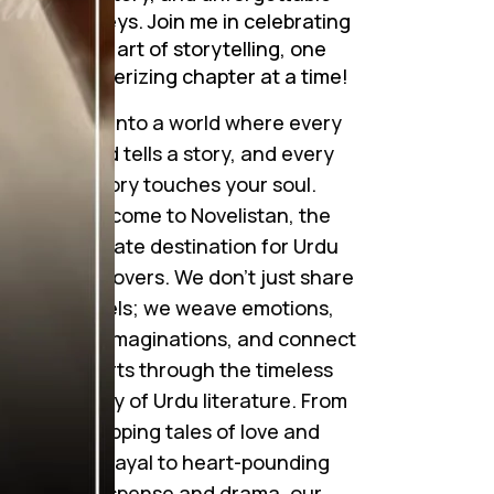
journeys. Join me in celebrating
the art of storytelling, one
mesmerizing chapter at a time!
Step into a world where every
word tells a story, and every
story touches your soul.
Welcome to Novelistan, the
ultimate destination for Urdu
novel lovers. We don’t just share
novels; we weave emotions,
ignite imaginations, and connect
hearts through the timeless
beauty of Urdu literature. From
gripping tales of love and
betrayal to heart-pounding
suspense and drama, our