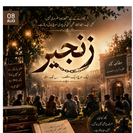
08
AUG