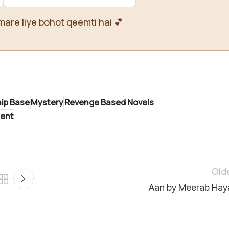
mare liye bohot qeemti hai 💕
hip Base
Mystery
Revenge Based Novels
gent
Old
Aan by Meerab Hay