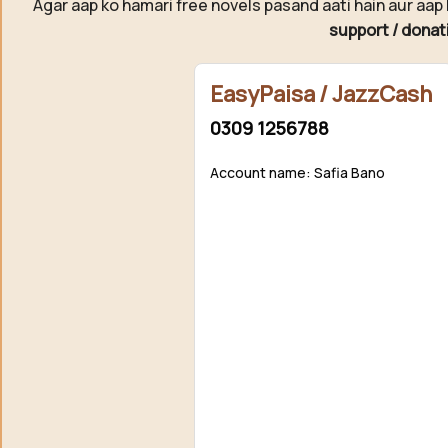
Agar aap ko hamari free novels pasand aati hain aur aap 
support / donat
EasyPaisa / JazzCash
0309 1256788
Account name: Safia Bano