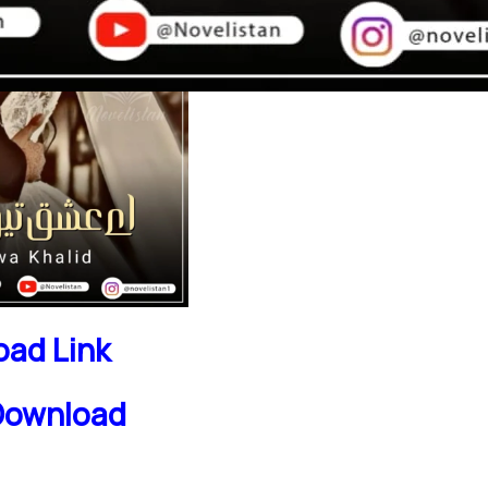
ad Link
Download