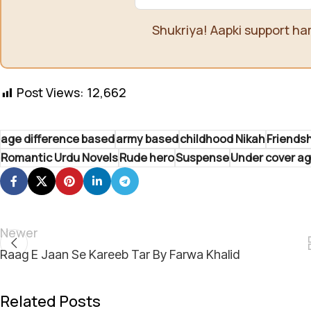
Shukriya! Aapki support ha
Post Views:
12,662
age difference based
army based
childhood Nikah
Friends
Romantic Urdu Novels
Rude hero
Suspense
Under cover a
Newer
Raag E Jaan Se Kareeb Tar By Farwa Khalid
Related Posts