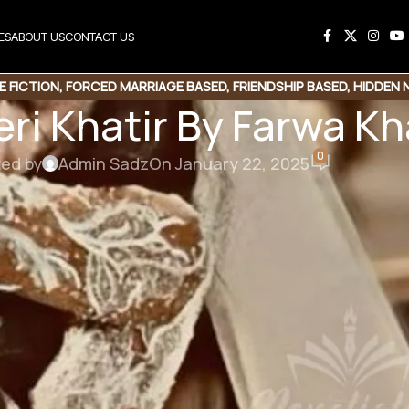
ES
ABOUT US
CONTACT US
E FICTION
,
FORCED MARRIAGE BASED
,
FRIENDSHIP BASED
,
HIDDEN 
eri Khatir By Farwa Kh
STORY BASED
,
REVENGE BASED
,
ROMANTIC URDU NOVEL
,
RUDE HER
0
ted by
Admin Sadz
On January 22, 2025
tir By Farwa Khalid
” اُف میرے خدا ماہ روش تمہیں کھڑوس کا ہی روم ملا تھا چھپنے کے لیے.
اگر سر کی نظر پر گئی مجھ پر تو اُنہوں نے کچھ بھی پوچھے بغیر گولی مار دینی ہے مجھے. “
ماہ روش نے ارتضٰی کو اندر داخل ہوکر دروازہ لاک کرتے دیکھ دل میں سوچا.
ارتضٰی لائٹ آن کرکے بیڈ کی طرف بڑھا. وہ اِس