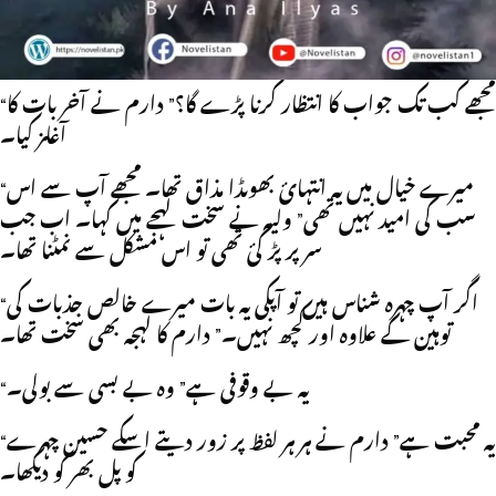
Mera Namo Nisha Mily by Ana
Ilyas
“مجھے کب تک جواب کا انتظار کرنا پڑے گا؟” دارم نے آخر بات کا
آغا‍ز کيا۔
“ميرے خيال ميں يہ انتہائ بھوںڈا مذاق تھا۔ مجھے آپ سے اس
سب کی اميد نہيں تھی” وليہ نے سخت لہجے ميں کہا۔ اب جب
سر پر پڑ گئ تھی تو اس مشکل سے نمٹنا تھا۔
“اگر آپ چہرہ شناس ہيں تو آپکی يہ بات مير‌ے خالص جذبات کی
توہين کے علاوہ اور کچھ نہيں۔” دارم کا لہجہ بھی سخت تھا۔
“يہ بے وقوفی ہے” وہ بے بسی سے بولی۔
“يہ محبت ہے” دارم نے ہر ہر لفظ پر زور ديتے اسکے حسين چہرے
کو پل بھر کو ديکھا۔