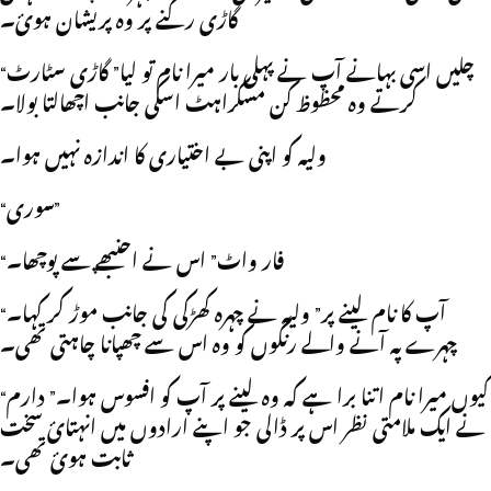
گاڑی رکنے پر وہ پريشان ہوئ۔
“چليں اسی بہانے آپ نے پہلی بار ميرا نام تو ليا” گاڑی سٹارٹ
کرتے وہ محظوظ کن مسکراہٹ اسکی جانب اچھالتا بولا۔
وليہ کو اپنی بے اختياری کا اندازہ نہيں ہوا۔
“سوری”
“فار واٹ” اس نے اچنبھے سے پوچھا۔
“آپ کا نام لينے پر” وليہ نے چہرہ کھڑکی کی جانب موڑ کر کہا۔
چہرے پہ آنے والے رنگوں کو وہ اس سے چھپانا چاہتی تھی۔
“کيوں ميرا نام اتنا برا ہے کہ وہ لينے پر آپ کو افسوس ہوا۔” دارم
نے ايک ملامتی نظر اس پر ڈالی جو اپنے ارادوں ميں انہتائ سخت
ثابت ہوئ تھی۔