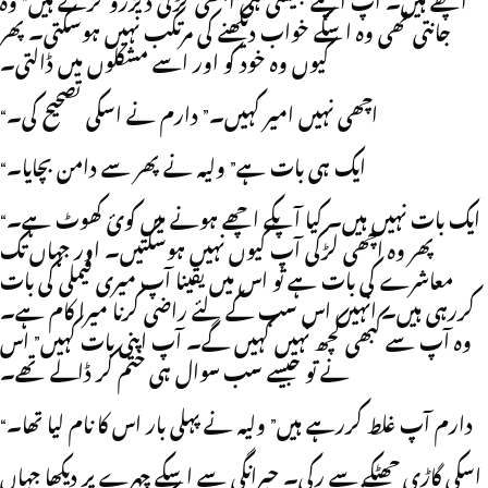
اچھے ہيں۔ آپ اپنے جيسی ہی اچھی لڑکی ڈيزرو کرتے ہيں” وہ
جانتی تھی وہ اسکے خواب ديکھنے کی مرتکب نہيں ہوسکتی۔ پھر
کيوں وہ خود کو اور اسے مشکلوں ميں ڈالتی۔
“اچھی نہيں امير کہيں۔” دارم نے اسکی تصحيح کی۔
“ايک ہی بات ہے” وليہ نے پھر سے دامن بچايا۔
“ايک بات نہيں ہيں۔ کيا آپکے اچھے ہونے ميں کوئ کھوٹ ہے۔
پھر وہ اچھی لڑکی آپ کيوں نہيں ہوسکتيں۔ اور جہاں تک
معاشرے کی بات ہے تو اس ميں يقينا آپ ميری فيملی کی بات
کررہی ہيں۔ انہيں اس سب کے لئے راضی کرنا ميرا کام ہے۔
وہ آپ سے کبھی کچھ نہيں کہيں گے۔ آپ اپنی بات کہيں” اس
نے تو جيسے سب سوال ہی ختم کر ڈالے تھے۔
“دارم آپ غلط کررہے ہيں” وليہ نے پہلی بار اس کا نام ليا تھا۔
اسکی گاڑی جھٹکے سے رکی۔ حيرانگی سے اسکے چہرے پر ديکھا جہاں