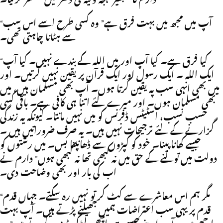
“آپ ميں مجھ ميں بہت فرق ہے” وہ کسی طرح اسے اس سب
سے ہٹانا چاہتی تھی۔
“کيا فرق ہے۔ کيا آپ اور ميں اللہ کے بندے نہيں۔ کيا آپ
ايک اللہ ۔ ايک رسول اور ايک قرآن پر يقين نہيں کرتيں۔ اور
ميں بھی انہی سب پہ يقين کرتا ہوں۔ آپ بھی مسلمان ہيں، ميں
بھی مسلمان ہوں۔ اور ميرے لئے اتنا ہی کافی ہے۔ باقی کسی
حسب نسب، اسٹيٹس ڈفرنس کو ميں نہيں مانتا۔ کيونکہ يہ زندگی
گزارنے کے لئے ترجيحات نہيں ہيں۔ يہ صرف ضروراتيں ہيں ۔
جيسے کھانا پينا۔ خود کو کپڑوں سے ڈھانپنا بس۔ ميں رشتوں کو
دولت ميں تولنے کے حق ميں نہ کبھی تھا نہ کبھی ہوں” دارم نے
اب کی بار اور بھی وضاحت دی۔
“مگر ہم اس معاشرے سے کٹ کر تو نہيں رہ سکتے۔ جہاں قدم
قدم پر يہی سب اعتراضات ہميں جھيلنے پڑتے ہيں۔ آپ بہت