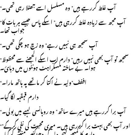
“آپ غلط کررہے ہيں” وہ مسلسل اسے جھٹلا رہی تھی۔
“آپ مجھ سے زيادہ غلط کررہی ہيں” اسکے پاس جيسے ہر بات کا
جواب تھا۔
“آپ سمجھ ہی نہيں رہے” وہ زچ ہو چکی تھی۔
“سمجھ تو آپ بھی نہيں رہيں” دارم اب اسکے الجھنے سے محظوظ
ہوا۔ بے ساختہ مسکراہٹ ہونٹوں ميں دبائ۔
“اففف”وليہ نے اکتا کر ماتھے پہ ہاتھ مارا۔
دارم قہقہہ لگا گيا۔
“آپ برا کررہے ہيں ميرے ساتھ” وہ روہانسی لہبے ميں بولی۔
“اور آپ بھی بہت برا کر رہی ہيں۔ ميری محبت کی نفی کرکے”
دارم کا گمبھير لہجہ وليہ کی دھڑکنيں منتشر کرگيا۔