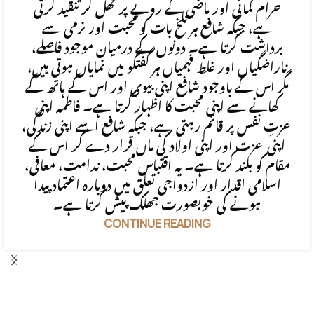
حرام کمائی اور ماضی کے رویے پر کھل کر تنقید کرتی
ہے، جبکہ شافع ہر تلخ بات کو محبت اور نرمی سے
برداشت کرتا ہے۔ دونوں کے درمیان موجود فاصلے،
ناراضگیاں اور غلط فہمیاں ہر گفتگو میں نمایاں ہوتی ہیں،
مگر اس کے باوجود شافع اپنی بیوی اور اس کے ہاتھ کے
کھانے سے اپنی محبت کا اظہار کرتا ہے۔ فاطمہ اپنی
عزتِ نفس پر قائم رہتی ہے، جبکہ شافع اسے اپنی زندگی،
اپنی عزت اور اپنی اولاد کی ماں قرار دے کر اس کے
مقام کو بلند کرتا ہے۔ یہ اقتباس محبت، ندامت، معافی،
اسلامی اقدار اور ازدواجی تعلق میں دوبارہ اعتماد پیدا
ہونے کی خوبصورت جھلک پیش کرتا ہے۔
CONTINUE READING