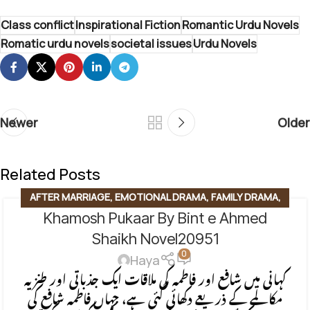
Class conflict
Inspirational Fiction
Romantic Urdu Novels
Romatic urdu novels
societal issues
Urdu Novels
Newer
Older
Related Posts
AFTER MARRIAGE
,
EMOTIONAL DRAMA
,
FAMILY DRAMA
,
Khamosh Pukaar By Bint e Ahmed
FAMILY STORY
,
FORCED MARRIAGE BASED
,
ROMANTIC
URDU NOVEL
,
RUDE HERO BASED
,
SECOND MARRIAGE
Shaikh Novel20951
0
BASED
,
SOCIAL ENGINEERING
Haya
کہانی میں شافع اور فاطمہ کی ملاقات ایک جذباتی اور طنزیہ
مکالمے کے ذریعے دکھائی گئی ہے، جہاں فاطمہ شافع کی