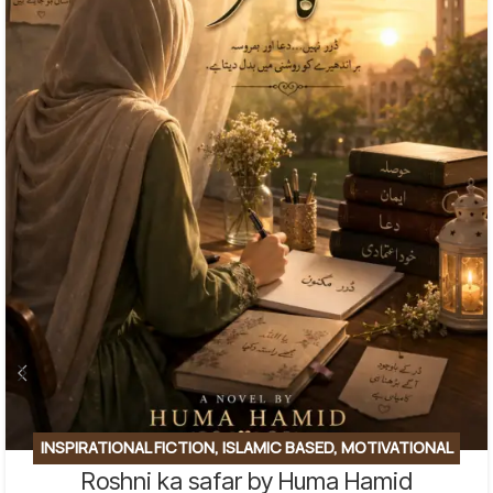
INSPIRATIONAL FICTION
,
ISLAMIC BASED
,
MOTIVATIONAL
Roshni ka safar by Huma Hamid
BASE
,
SOCIAL ENGINEERING
,
SPIRITUAL
,
SPIRITUAL/FAITH-