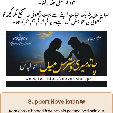
خود کو اسکی جگہ رکھتا۔
انسان اپنی شريک حيات اپنے سے بہت چھوٹی نہ صحيح مگر کچھ تو
چھوٹی کی خواہش کرتا ہے۔ يا کم از کم ہم عمر تو ہو۔
Support Novelistan ❤️
Agar aap ko hamari free novels pasand aati hain aur