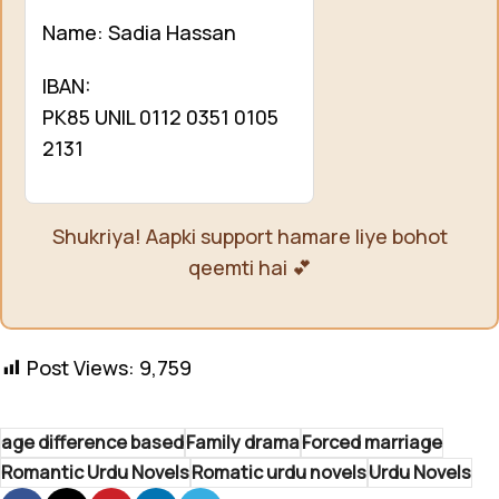
Name: Sadia Hassan
IBAN:
PK85 UNIL 0112 0351 0105
2131
Shukriya! Aapki support hamare liye bohot
qeemti hai 💕
Post Views:
9,759
age difference based
Family drama
Forced marriage
Romantic Urdu Novels
Romatic urdu novels
Urdu Novels