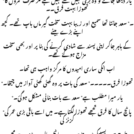
“يار ديکھا جاۓ تو وہ بری کہيں سے نہيں ہے مگر صرف عمروں کا
تھوڑا بہت فرق۔۔
۔” سعد جانتا تھا سميع اور زيبا بہت سخت گير ماں باپ تھے۔ کچھ
اپنے بڑے بيٹے
کے باہر جاکر اپنی پسند سے شادی کرنے کی بنا پر اور بھی سخت
مزاج ہوگۓ تھے۔
اب انکی ساری اميدوں کا مرکز واہب ہی تھا۔
“تھوڑا فرق۔۔۔۔۔” سعد کی بات پر وہ گھٹی گھٹی آواز ميں چيخا۔
“يار ميرا مطلب ہے” سعد سے بات بنانی مشکل ہوگئ۔
“پانچ سال کا فرق تجھے تھوڑا لگتا ہے۔ ميں اسے باقی بڑی عمر کی
کزنز کی