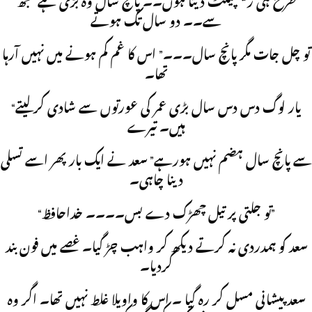
طرح ہی ريسپيکٹ ديتا ہوں۔۔ پانچ سال وہ بڑی ہے مجھ
سے۔۔ دو سال تک ہوتے
تو چل جات مگر پانچ سال۔۔۔” اس کا غم کم ہونے ميں نہيں آرہا
تھا۔
“يار لوگ دس دس سال بڑی عمر کی عورتوں سے شادی کرليتے
ہيں۔ تيرے
سے پانچ سال ہضم نہيں ہورہے” سعد نے ايک بار پھر اسے تسلی
دينا چاہی۔
“تو جلتی پر تيل چھڑک دے بس۔۔۔۔ خداحافظ”
سعد کو ہمدردی نہ کرتے ديکھ کر واہب چڑ گيا۔ غصے ميں فون بند
کرديا۔
سعد پيشانی مسل کر رہ گيا ۔ اس کا واويلا غلط نہيں تھا۔ اگر وہ