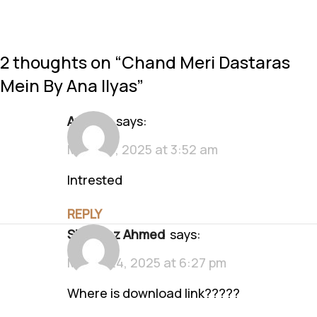
2 thoughts on “
Chand Meri Dastaras
Mein By Ana Ilyas
”
Ayesha
says:
March 3, 2025 at 3:52 am
Intrested
REPLY
Shahbaz Ahmed
says:
March 24, 2025 at 6:27 pm
Where is download link?????