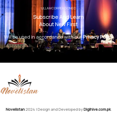
ULLAMCORPER DONEC
Subscribe And Learn
About New First
Will be used in accordance with our
Privacy Policy
Novelistan
2024 | Design and Developed by
Digihive.com.pk
.