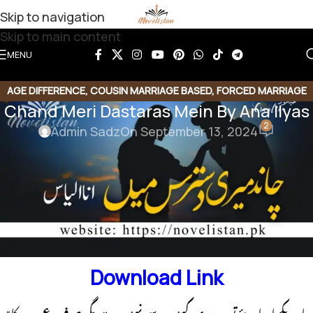
Skip to navigation
Skip to main content
MENU
AGE DIFFERENCE
,
COUSIN MARRIAGE BASED
,
FORCED MARRIAGE
Chand Meri Dastaras Mein By Ana Ilyas
BASED
,
FUNNY NOVEL
,
LOVE STORY BASED
2
Admin Sadz
On September 13, 2024
Chand Meri Dastaras Mein By Ana
Ilyas
Genre: Cousin Marriage | Age Difference | Romantic
Urdu Novel with Happy Ending
Download Link