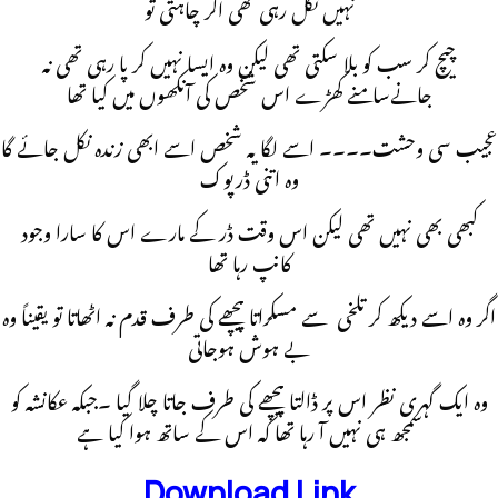
نہیں نکل رہی تھی اگر چاہتی تو
چیچ کر سب کو بلا سکتی تھی لیکن وہ ایسا نہیں کر پا رہی تھی نہ
جانےسامنے کھڑے اس شخص کی آنکھوں میں کیا تھا
عجیب سی وحشت۔۔۔۔ اسے لگا یہ شخص اسے ابھی زندہ نکل جائے گا
وہ اتنی ڈرپوک
کبھی بھی نہیں تھی لیکن اس وقت ڈر کے مارے اس کا سارا وجود
کانپ رہا تھا
اگر وہ اسے دیکھ کر تلخی سے مسکراتا پیچھے کی طرف قدم نہ اٹھاتا تو یقیناً وہ
بے ہوش ہوجاتی
وہ ایک گہری نظر اس پر ڈالتا پیچھے کی طرف جاتا چلا گیا ۔جبکہ عکانشہ کو
سمجھ ہی نہیں آ رہا تھا کہ اس کے ساتھ ہوا کیا ہے
Download Link