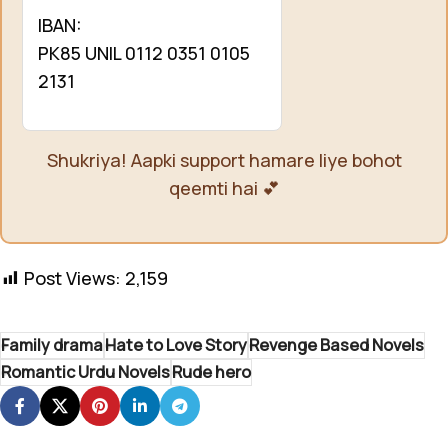
IBAN:
PK85 UNIL 0112 0351 0105
2131
Shukriya! Aapki support hamare liye bohot
qeemti hai 💕
Post Views:
2,159
Family drama
Hate to Love Story
Revenge Based Novels
Romantic Urdu Novels
Rude hero