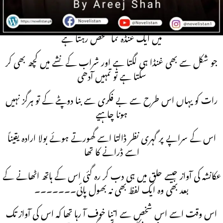
کیوں کہ اس کے نازک لبوں پر کسی کا بھاری ہاتھ آچکا تھا
چلانے کی غلطی غلطی سے بھی مت کرنا ۔۔۔جب تمہیں پتا ہے اس گھر
میں ایک غنڈہ نما شخص رہتا ہے
جو شکل سے بھی غنڈا ہی لگتا ہے اور شراب کے نشے میں کچھ بھی کر
سکتا ہے تو تمہیں آدھی
رات کو یہاں اس طرح سے بے فکری سے بنا دوپٹے کے تو ہرگز نہیں
ہونا چاہیے
اس کے سراپے پر گہری نظر ڈالتا اسے گھورتے ہوئے بولا ارادہ یقیناً
اسے ڈرانے کا تھا
عکانشہ کی آواز جیسے حلق میں ہی دب کر رہ گئی اس کے ہاتھ اٹھانے کے
بعد بھی وہ ایک لفظ بھی نہ بھول پائی۔۔۔۔۔۔۔
اس وقت اسے اس شخص سے اتنا خوف آ رہا تھا کہ اس کی آواز تک