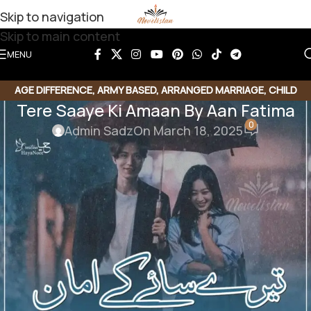
Skip to navigation
Skip to main content
MENU
AGE DIFFERENCE
,
ARMY BASED
,
ARRANGED MARRIAGE
,
CHILD
Tere Saaye Ki Amaan By Aan Fatima
ABUSE
,
ROMANTIC URDU NOVEL
,
RUDE HERO BASED
,
STRONG
0
HEROIN
Admin Sadz
On March 18, 2025
Tere Saaye Ki Amaan By Aan
Fatima
Genre : Age difference based |
Army based |
child
abuse based | Romantic novel |
Rude hero based
|
Strong heroine based