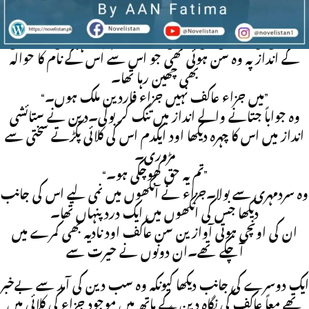
“اپنی اس زبان سے میری بہن کا نام مت لینا مس جزاء عاکف
ورنہ میں گدی سے کھینچنے میں ایک لمحہ بھی نہیں لگاؤں گا۔”
وہ اس کی آنکھوں میں آنکھیں گاڑھے پتھریلے لہجے میں بولا۔اس
کے انداز پہ وہ سن ہوئی تھی جو اس سے اس کے نام کا حوالہ
بھی چھین رہا تھا۔
“میں جزاء عاکف نہیں جزاء فاردین ملک ہوں۔”
وہ جواباً جتانے والے انداز میں تنک کر بولی۔دین نے ستائشی
انداز میں اس کا چہرہ دیکھا اود ایکدم اس کی کلائی پکڑتے سختی سے
مڑوری۔
“تم یہ حق کھوچکی ہو۔”
وہ سردمہری سے بولا۔جزاء نے آنکھوں میں نمی لیے اس کی جانب
دیکھا جس کی انکھوں میں ایک درد پنہاں تھا۔
ان کی اونچی ہوتی آوازین سن عاکف اود نادیہ بھی کمرے میں
آچکے تھے۔ان دونوں نے حیرت سے
ایک دوسرے کی جانب دیکھا کیونکہ وہ سب دین کی آمد سے بےخبر
تھے معاً عاکف کی نگاہ دین کے ہاتھ میں موجود جزاء کی کلائی میں