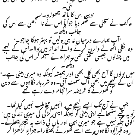
گئی۔
“دین اس کا ہاتھ چھوڑو۔”
عاکف نے سختی سے حکم دیا جواباً اس نے ناسمجھی سے اس کی
جانب دیکھا۔
“آپ ہمارے درمیان نہ ہی بولیں تو بہتر ہوگا چاچو۔”
وہ انگلی اٹھاتے وارن کرنے والے انداز میں بولا۔اس کے لہجے
میں چٹانوں جیسی سختی تھی۔جزاء نے سہم کر اس کی جانب
دیکھا۔
“میں بولوں گا آج بھی کل بھی اور ہمیشہ کیونکہ وہ میری بیٹی ہے۔”
ان کے لہجے میں بھی آگ سمٹ آئی۔وہ شرربار نگاہوں سے دین
کو گھورنے کا فریضہ سرانجام دے رہے تھے
جس نے آج تک ایسے لہجے میں. انہیں مخاطب نہیں کیا تھا۔
“تو یہ لیجیے سنبھالیے اپنی بیٹی کو کیونکہ ایسی لڑکی کی میری زندگی میں
کوئی جگہ نہیں ہے جو میری بہن اور ماں کی ذات پہ کیچڑ اچھالے۔”
وہ قہرآلود نگاہوں سے اسے گھورتے پھنکارا۔جزاء لڑکھڑا کر