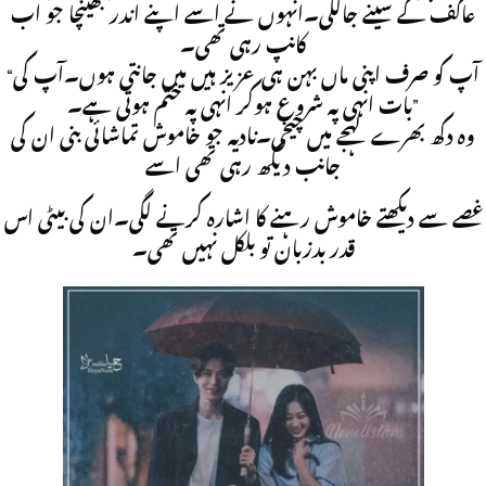
عاکف کے سینے جالگی۔انہوں نے اسے اپنے اندر بھینچا جو اب
کانپ رہی تھی۔
“آپ کو صرف اپنی ماں بہن ہی عزیز ہیں میں جانتی ہوں۔آپ کی
بات انہی پہ شروع ہوکر انہی پہ ختم ہوتی ہے۔”
وہ دکھ بھرے لہجے میں چیخی۔نادیہ جو خاموش تماشائی بنی ان کی
جانب دیکھ رہی تھی اسے
غصے سے دیکھتے خاموش رہنے کا اشارہ کرنے لگی۔ان کی بیٹی اس
قدر بدزبان تو بلکل نہیں تھی۔