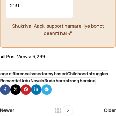
2131
Shukriya! Aapki support hamare liye bohot
qeemti hai 💕
Post Views:
6,299
age difference based
army based
Childhood struggles
Romantic Urdu Novels
Rude hero
strong heroine
Newer
Older