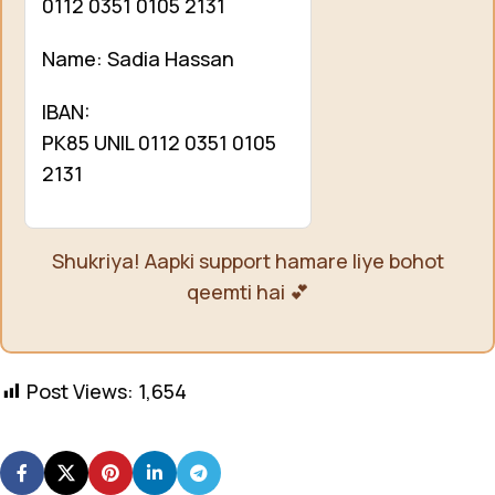
0112 0351 0105 2131
Name: Sadia Hassan
IBAN:
PK85 UNIL 0112 0351 0105
2131
Shukriya! Aapki support hamare liye bohot
qeemti hai 💕
Post Views:
1,654