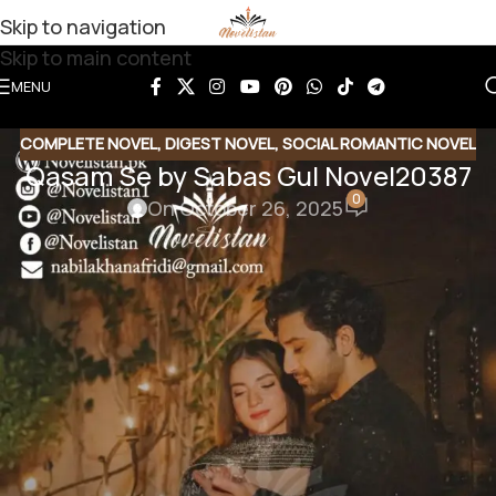
Skip to navigation
Skip to main content
MENU
COMPLETE NOVEL
,
DIGEST NOVEL
,
SOCIAL ROMANTIC NOVEL
Qasam Se by Sabas Gul Novel20387
0
On October 26, 2025
Share this Novel
Share QR
Share Link
Copy Code
Qasam Se by Sabas Gul
Digest Novel| Social Romantic Novel