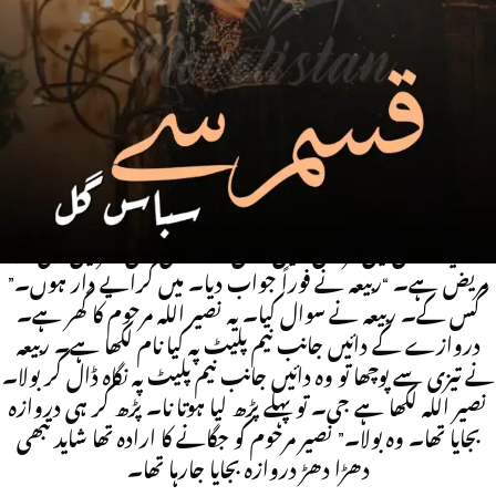
کیا مسئلہ ہے۔ شہر کے آوارہ کتے آپ کے پیچھے لگ گئے ہیں یا
پولیس پیچھے لگی ہوئی ہے جو یوں دروازہ پیٹے جارہے ہو توڑنا ہے
کیا۔ معاف کیجیے گا میرا دھیان نہیں رہا۔ کس بات کا۔ ربیعہ نے
کڑے تیوروں سے اسے گھورا۔“ میں سمجھا آپ لوگ سورہے
ہونگے۔ کیوں ایسا کیوں سوچا آپ نے؟ اور سوئے ہوئے کو
جگانے کا یہ کونسا طریقہ ہے۔ چلے تھے ہمارے گھر کا دروازہ
توڑنے ۔ خیر ہو کون تم اپنے آنے کا اور دروازہ بجانے کا سبب
بیان کرو۔ میں ڈاکٹر ارسلان احمد ہوں۔ اس نے اپنا تعارف
کروایا۔ لیکن میں مریض نہیں ہوں اور نا ہی اس گھر میں کوئی اور
مریض ہے۔ “ربیعہ نے فوراً جواب دیا۔ میں کرایے دار ہوں۔”
کس کے۔ ربیعہ نے سوال کیا۔ یہ نصیر اللہ مرحوم کا گھر ہے۔
دروازے کے دائیں جانب نیم پلیٹ پہ کیا نام لکھا ہے۔ ربیعہ
نے تیزی سے پوچھا تو وہ دائیں جانب نیم پلیٹ پہ نگاہ ڈال کر بولا۔
نصير اللہ لکھا ہے جی۔ تو پہلے پڑھ لیا ہوتا نا۔ پڑھ کر ہی دروازہ
بجایا تھا۔ وہ بولا۔” نصير مرحوم کو جگانے کا ارادہ تھا شاید تبھی
دھڑا دھڑ دروازه بجایا جارہا تھا۔