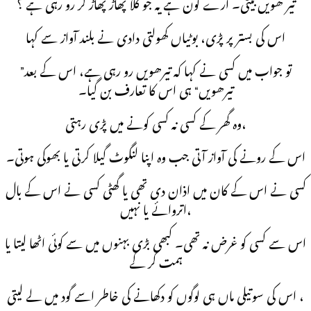
تیر ھویں بیٹی۔ ارے کون ہے یہ جو گلا پھاڑ پھاڑ کر رو رہی ہے ؟
اس کی بستر پر پڑی، بوٹیاں کھولتی دادی نے بلند آواز سے کہا
تو جواب میں کسی نے کہا کہ تیرھویں رو رہی ہے، اس کے بعد”
تیرھویں“ ہی اس کا تعارف بن گیا۔
وہ گھر کے کسی نہ کسی کونے میں پڑی رہتی،
اس کے رونے کی آواز آتی جب وہ اپنا لنگوٹ گیلا کرتی یا بھوکی ہوتی۔
کسی نے اس کے کان میں اذان دی تھی یا گھٹی کسی نے اس کے بال
اتروائے یا نہیں،
اس سے کسی کو غرض نہ تھی۔ کبھی بڑی بہنوں میں سے کوئی اٹھا لیتا یا
ہمت کر کے
اس کی سوتیلی ماں ہی لوگوں کو دکھانے کی خاطر اسے گود میں لے لیتی ،