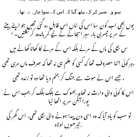
سو وہ صبر کر کے بیٹھ گیا کہ اس کے سوا چارہ نہ تھا۔
یوں بھی اب کون سا اس کی اماں اس قابل رہ گئی تھیں جو اپنے بیٹے
کے سر پر تیسری بار سہر اسجانے کے لیے کمر باندھ کر نکلتیں۔ ا
س بچی کی ماں کے مرنے بلکہ اس کے مرنے کا کھانا کھانے میں
ہر کوئی اتنا مصروف تھا کہ کسی کو علم ہی نہ تھا کہ صرف ماں مری تھی،
جسے اس نے موت سے جنگ کر جنم دیا تھا وہ تو زندہ تھی ،
اس کا کوئی والی وارث نہ تھا۔ بھوک سے بلک بلک کر جب اس نے
پورا آنگن سر پر اٹھا لیا
تو سب کو یاد آیا کہ وہ اسی دن پیدا ہونے والی بچی تھی، اس گھر کی
تیرھویں اولاد…