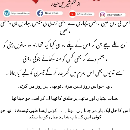
Terhween by Shireen Haidar
اس کی ماں نگین ، جس بیچاری نے ابھی زندگی کی بتیسں بہاریں ہی دیکھی
تھیں،
اوپر تلے بچے جن کر اس کے پلے رہ ہی کیا گیا تھا جو وہ ساتویں بیٹی کو
جنم دے کر بھی کسی کو منہ دکھانے جوگی رہتی ،
اسے تو یوں بھی اس جرم میں گھر بدر کر کے تیسری کو لیے آیا جاتا۔
وہ جو اس روز نہیں مرتی تو بھی ہر روز مرا کرتی ،
سات بیٹیاں اور ماتھے پر طلاق کا ٹھپا لے کر اسے جو جینا تھا،
اس کا حل ایک بار مر جانا ہی ہوتا ہے۔ کوئی ایسا طبی ٹیسٹ نہ تھا جو
کوئی اس کے باپ شاہد میاں کو بتا سکتا
کہ وہ کس عورت سے بیٹے پیدا کروا سکتا ہے۔