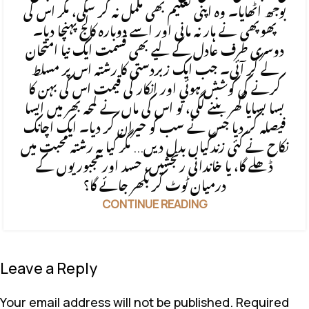
بوجھ اٹھایا۔ وہ اپنی تعلیم بھی مکمل نہ کر سکی، مگر اس کی
پھوپھی نے ہار نہ مانی اور اسے دوبارہ کالج پہنچا دیا۔
دوسری طرف عادل کے لیے بھی قسمت ایک نیا امتحان
لے کر آئی۔ جب ایک زبردستی کا رشتہ اس پر مسلط
کرنے کی کوشش ہوئی اور انکار کی قیمت اس کی بہن کا
بسا بسایا گھر بننے لگی، تو اس کی ماں نے لمحہ بھر میں ایسا
فیصلہ کر دیا جس نے سب کو حیران کر دیا۔ ایک اچانک
نکاح نے کئی زندگیاں بدل دیں... مگر کیا یہ رشتہ محبت میں
ڈھلے گا، یا خاندانی رنجشیں، حسد اور مجبوریوں کے
درمیان ٹوٹ کر بکھر جائے گا؟
CONTINUE READING
Leave a Reply
Your email address will not be published.
Required