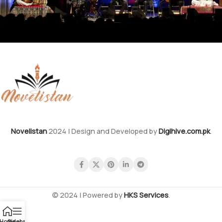
Novelistan
2024 | Design and Developed by
Digihive.com.pk
.
© 2024 | Powered by
HKS Services
.
Home
Sidebar