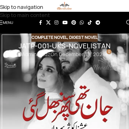
Skip to navigation
Skip to main content
MENU
COMPLETE NOVEL
,
DIGEST NOVEL
JATP-001-UKS-NOVELISTAN
0
Admin Sadz
On December 19, 2024
JATP-001-UKS-NOVELISTAN
Jaan Thi Phir Sanbhal Gai By Ushna Kusar
Sardar
Download Link