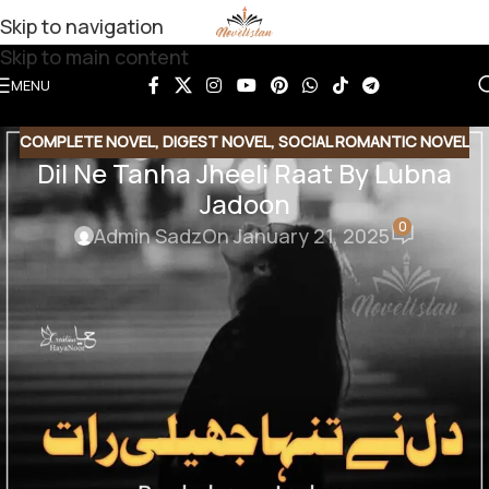
Skip to navigation
Skip to main content
MENU
COMPLETE NOVEL
,
DIGEST NOVEL
,
SOCIAL ROMANTIC NOVEL
Dil Ne Tanha Jheeli Raat By Lubna
Jadoon
0
Admin Sadz
On January 21, 2025
Dil Ne Tanha Jheeli Raat By Lubna
Jadoon
زرخان چھوڑو یار بھول جاؤ سب ۔ عمل اسے ہزاروں بار سمجھا
چکا تھا مگر تو ہین کا جو
احساس اس کے اندر کنڈلی مار کے بیٹھ چکا تھا اس کا زہر پل پل