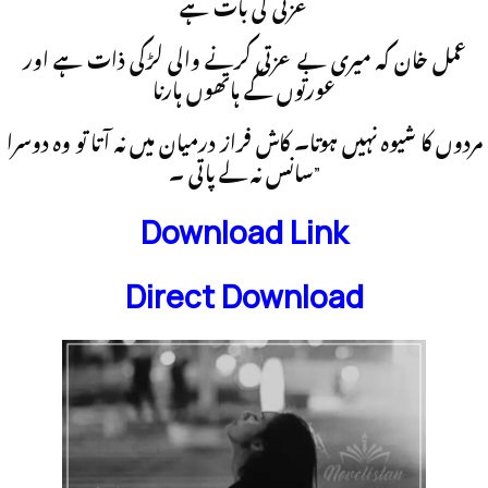
عزتی کی بات ہے
عمل خان کہ میری بے عزتی کرنے والی لڑکی ذات ہے اور
عورتوں کے ہاتھوں ہارنا
مردوں کا شیوہ نہیں ہوتا۔ کاش فراز درمیان میں نہ آتا تو وہ دوسرا
سانس نہ لے پاتی ۔”
Download Link
Direct Download