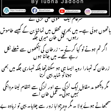
اس کے وجود میں سرائیت
کر رہا تھا۔ کیسے بھول جاؤں اس بے عزتی کو جو ز رخان کی
سرعام ایک معمولی سی لڑکی کے
ہاتھوں ہوئی ہے۔ میں بھری محفل میں تماشا بن کے کیسے خاموش
رہوں، عمل خان میری جگہ
اگر تم ہوتے تو کیا کرتے ۔“ زرخان کی آنکھوں سے شعلے نکل
رہے تھے۔ میں جانتا ہوں
زرخان کہ تمہارا رویہ ایسا ہی ہو سکتا تھا بلکہ تمہاری جگہ میں بھی
ہوتا تو شاید یہی کرتا
مگر دیکھو مد مقابل ایک لڑکی ہے اور لڑکی سے انتقام لینا مردانگی
نہیں ہوتی۔ عمل خان اسے
سمجھاتے ہوئے بولا ۔ مگر وہ جوابا زور سے چلایا۔ یہی تو زیادہ بے