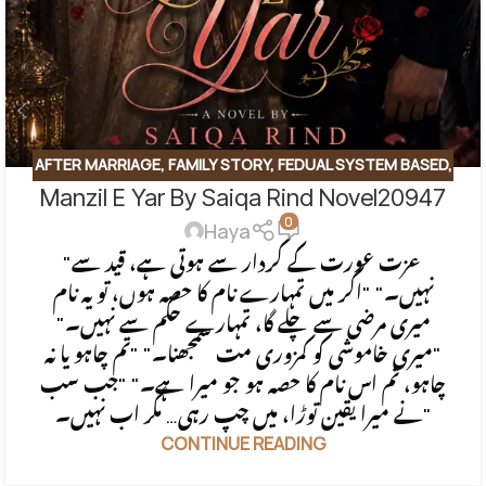
AFTER MARRIAGE
,
FAMILY STORY
,
FEDUAL SYSTEM BASED
,
Manzil E Yar By Saiqa Rind Novel20947
FORCED MARRIAGE BASED
,
REVENGE BASED NOVELS
,
0
ROMANTIC URDU NOVEL
,
RUDE HERO BASED
Haya
"عزت عورت کے کردار سے ہوتی ہے، قید سے
نہیں۔" "اگر میں تمہارے نام کا حصہ ہوں، تو یہ نام
میری مرضی سے چلے گا، تمہارے حکم سے نہیں۔"
"میری خاموشی کو کمزوری مت سمجھنا۔" "تم چاہو یا نہ
چاہو، تم اس نام کا حصہ ہو جو میرا ہے۔" "جب سب
نے میرا یقین توڑا، میں چپ رہی… مگر اب نہیں۔"
CONTINUE READING