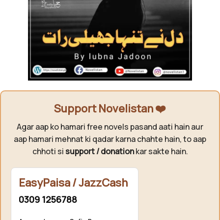
Support Novelistan ❤️
Agar aap ko hamari free novels pasand aati hain aur
aap hamari mehnat ki qadar karna chahte hain, to aap
chhoti si
support / donation
kar sakte hain.
EasyPaisa / JazzCash
0309 1256788