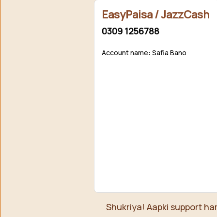
EasyPaisa / JazzCash
0309 1256788
Account name: Safia Bano
Shukriya! Aapki support ha