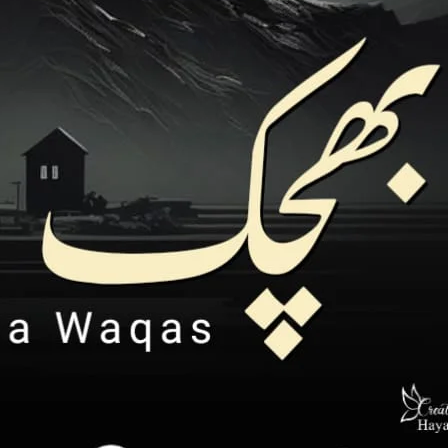
میں کوئی ہزارویں دفعہ اس سے معافی 
تاثرات سے صاف ظاہر تھا وہ مج
“ نہیں معاف کرنے کے لئے کچھ رہا ہی نہیں ۔ ویسے بھی ہمارے بیچ اب ہے ہی کیا ۔ “
صیح کہہ رہی تھی وہ ۔ ہم
“ تمھارا میرے سوا ہے ہی کون ۔ “
میں نے بڑی امید سے کہا ۔ وہ تلخ
“ اب ہے کوئی اور اس نے مجھے سکھا دیا کہ کیسے اکیلے جینا ہے اور خوش رہنا ہے ۔ “
“ اوکے تم جا رہی ہو جاؤ لیکن پلیز اس کے پاس نہیں ۔ پلیز ۔۔۔۔وہ صیح نہیں ہے ۔”
“ وی آر جسٹ فرینڈز ۔ “
“ یہ تم ہو جو صرف فرینڈ سمجھتی ہو لیکن وہ نہیں ۔۔۔ “