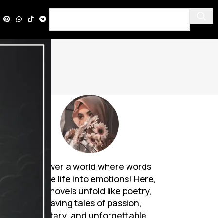
Discover a world where words
breathe life into emotions! Here,
Urdu novels unfold like poetry,
weaving tales of passion,
mystery, and unforgettable