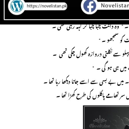
“ کہ میں تمہیں چھوڑ رہی ہوں ۔
 ” وہ دانت چبا چبا کر کہہ رہی تھی ۔
 پہلو سے نکلتی دروازہ کھول چکی تھی ۔
۔ میں بے بسی سے اسے جاتا دیکھا رہا تھا ۔
ں سر تھامے پاگلوں کی طرح کھڑا تھا ۔