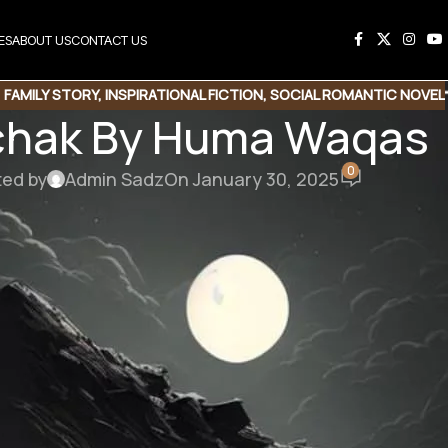
ES
ABOUT US
CONTACT US
,
FAMILY STORY
,
INSPIRATIONAL FICTION
,
SOCIAL ROMANTIC NOVEL
hak By Huma Waqas
0
ted by
Admin Sadz
On January 30, 2025
 Huma Waqas
“ پلیز صلہ مجھے چھوڑ کر مت جاؤ ۔ “
میں اس کے آگے بے بس کھڑا تھا اور وہ اپنے سوٹ کیس ک
“ میرا راستہ چھوڑو اظفر ۔ “
“ سب کچھ بتا دیںے کے باوجود تم مجھے چھوڑ کر جا رہی ہو ۔ مجھے معاف کردو پلیز ۔ “