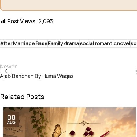
Post Views:
2,093
After Marriage Base
Family drama
social romantic novel
so
Newer
Ajab Bandhan By Huma Waqas
Related Posts
08
AUG