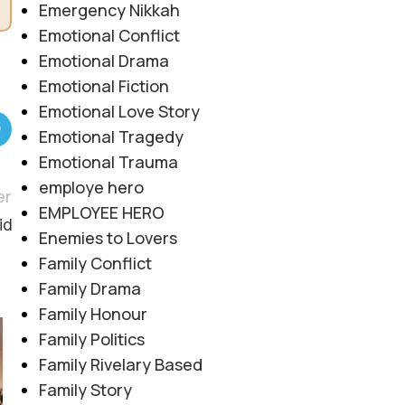
Emergency Nikkah
Emotional Conflict
Emotional Drama
Emotional Fiction
Emotional Love Story
Emotional Tragedy
Emotional Trauma
employe hero
er
EMPLOYEE HERO
id
Enemies to Lovers
Family Conflict
Family Drama
Family Honour
Family Politics
08
Family Rivelary Based
AUG
Family Story