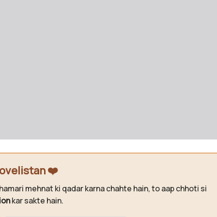
ovelistan ❤️
hamari mehnat ki qadar karna chahte hain, to aap chhoti si
ion
kar sakte hain.