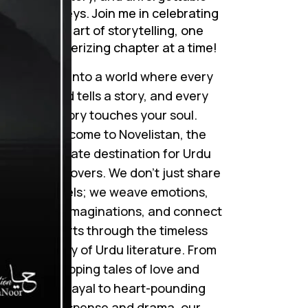
journeys. Join me in celebrating
the art of storytelling, one
mesmerizing chapter at a time!
Step into a world where every
word tells a story, and every
story touches your soul.
Welcome to Novelistan, the
ultimate destination for Urdu
novel lovers. We don’t just share
novels; we weave emotions,
ignite imaginations, and connect
hearts through the timeless
beauty of Urdu literature. From
gripping tales of love and
betrayal to heart-pounding
suspense and drama, our