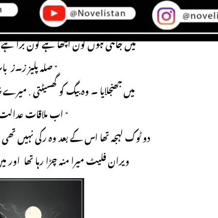
تم صرف اس پر الزام لگا رہے ہو کیون
میں جانتی ہوں کون اچھا ہے کون برا ہے ۔
“ صلہ پلیز ز۔ز بات کو سمجھو ۔ “
میں جھنجلایا ۔ وہ بیگ کو گھسیٹتی , میرے
“ اب ملاقات عدالت میں ہی ہو گی ۔ “
دو ٹوک لہجہ تھا اس کے بعد وہ رکی نہیں تھی 
ویران فلیٹ میرا منہ چڑا رہا تھا اور می