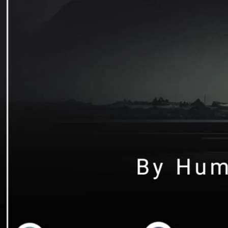
مانگ رہا تھا لیکن اس کے چہرے کے
ھے کبھی معاف نہیں کرے گی ۔
ارے بیچ تھا ہی کیا ۔
 مسکراہٹ کو لبوں پر لے آئی ۔