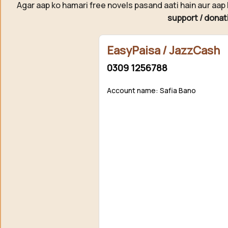
Agar aap ko hamari free novels pasand aati hain aur aap 
support / donat
EasyPaisa / JazzCash
0309 1256788
Account name: Safia Bano