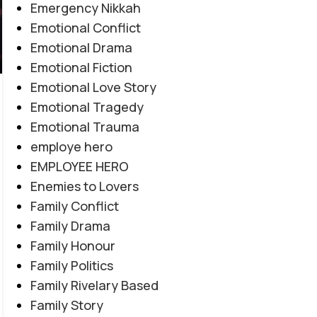
Emergency Nikkah
Emotional Conflict
Emotional Drama
Emotional Fiction
Emotional Love Story
Emotional Tragedy
EMOTIONAL LOVE STORY
,
FORCED MARRIAGE BASED
,
Emotional Trauma
Amanat E Ishq By Noor Malik
MULTIPLE COUPLE BASE
,
MYSTERY
,
PAST STORY BASED
,
employe hero
REVENGE BASED
,
ROMANTIC URDU NOVEL
,
RUDE HERO
Novel20945
EMPLOYEE HERO
0
BASED
Enemies to Lovers
Posted by
Haya
Family Conflict
"میں تمہیں چھوڑ کر نہیں جاؤں گا... تم میری زندگی ہو،
Family Drama
میری آخری دعا ہو۔" "کچھ محبتیں جان مانگتی نہیں... خود
Family Honour
جان بن جاتی ہیں۔" "عشق جب امانت بن جائے، تو
Family Politics
جدائی بھی اسے ختم نہیں کر سکتی۔"
Family Rivelary Based
CONTINUE READING
Family Story