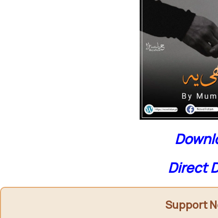
Downlo
Direct 
Support N