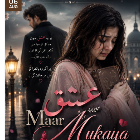
06
AUG