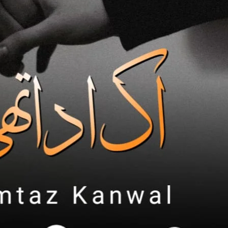
بچی کو نہ اپناؤ گے۔۔ میں تمہیں اپنا زیور نہیں دوں گی۔ تو امریکہ کیسے جاؤ گے۔۔!!!
” آپ کی بچی۔۔ ؟؟ اور میں اماں۔۔ میں کیا ہوں آپ کا۔۔ !؟؟”
اسے حقیقتاً دھچکا لگا تھا،،،
تم میرے بیٹے ہو مگر خود غرض اور نافرمان بیٹے۔ اچھے بیٹے ہو تو ماتو ماں کا !”
ہاں کچھ اور جو چاہیں منوا لیں۔ مگر یہ
دیکھو یہ پلیز ولیز رہنے دو ہاں یا نا
تو پہلے نکاح ہو گا۔۔ نہیں تو بیٹھے رہو ہیں۔۔ !” بڑا حتمی انداز تھا اماں کا…
دو چار دن سوچو پھر جواب دینا۔۔!”
مائی فٹ ! “انتہائی طیش میں اس نے ٹیبل کو لات ماری…
تیرے ہی دن اس نے اماں کی رضا پر سر جھکا دیا۔ ا
اس کے سامنے اول اس کا اول جلول حلیہ ہی آیا۔۔ 
چٹخارے لے کر کھاتی ہوئی۔ گندے کپڑے۔ الجھے بال۔ بھلا میں قابل تھی کہ ڈاکٹر عزم کی شریک سفر ہنے ،