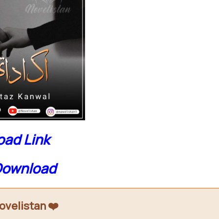
ad Link
Download
ovelistan ❤️