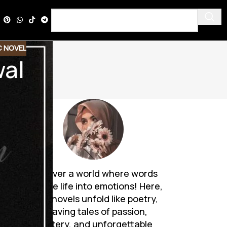
C NOVEL
wal
Discover a world where words
breathe life into emotions! Here,
Urdu novels unfold like poetry,
weaving tales of passion,
mystery, and unforgettable