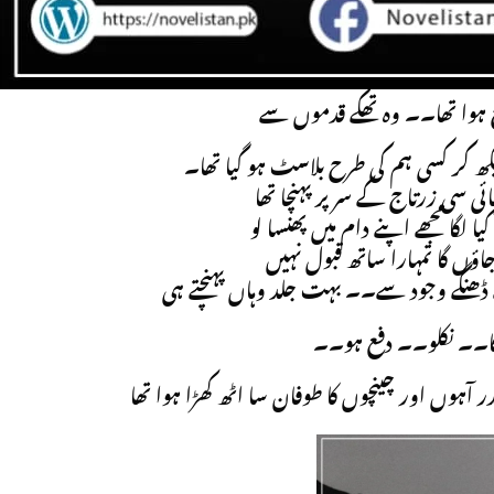
 ہوا تھا۔۔ وہ تھکے قدموں سے
کھ کر کسی ہم کی طرح بلاسٹ ہو گیا تھا۔
 لگا مجھے اپنے دام میں پھنسا لو
ؤں گا تمہارا ساتھ قبول نہیں
نگے وجود سے۔۔ بہت جلد وہاں پہنچتے ہی
 گا۔۔ نکلو۔۔ دفع ہو۔۔