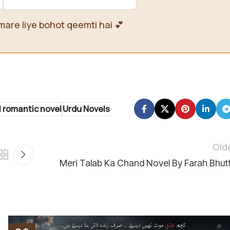
mare liye bohot qeemti hai 💕
l romantic novel
Urdu Novels
Old
Meri Talab Ka Chand Novel By Farah Bhut