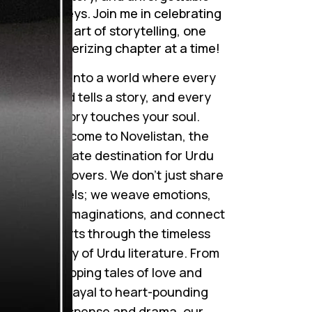
journeys. Join me in celebrating
the art of storytelling, one
mesmerizing chapter at a time!
Step into a world where every
word tells a story, and every
story touches your soul.
Welcome to Novelistan, the
ultimate destination for Urdu
novel lovers. We don’t just share
novels; we weave emotions,
ignite imaginations, and connect
hearts through the timeless
beauty of Urdu literature. From
gripping tales of love and
betrayal to heart-pounding
suspense and drama, our