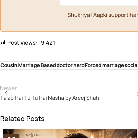
Shukriya! Aapki support ha
Post Views:
19,421
Cousin Marriage Based
doctor hero
Forced marriage
socia
Newer
Talab Hai Tu Tu Hai Nasha by Areej Shah
Related Posts