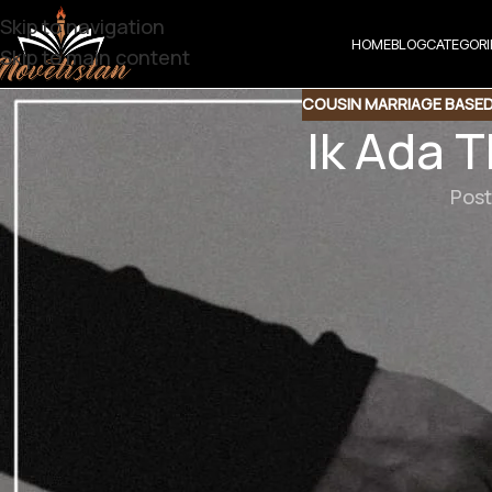
Skip to navigation
HOME
BLOG
CATEGORI
Skip to main content
COUSIN MARRIAGE BASE
Ik Ada 
Post
Ik Ada Thi Ye 
GENRE :
Innocent Heroin | Cousin Based | Docto
چھوڑا ان کے مطالبے پر ده حق دق رہ گیا
ساتھ نکاح۔ اوہ تو نیور ممکن ہے
ن سے اترے ہو۔۔ جب تک تم میری