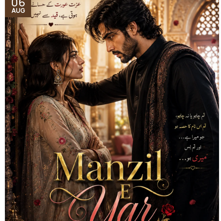
06
AUG