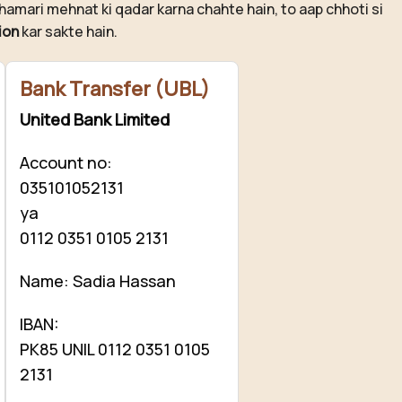
hamari mehnat ki qadar karna chahte hain, to aap chhoti si
ion
kar sakte hain.
Bank Transfer (UBL)
United Bank Limited
Account no:
035101052131
ya
0112 0351 0105 2131
Name: Sadia Hassan
IBAN:
PK85 UNIL 0112 0351 0105
2131