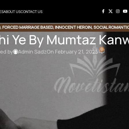
ES
ABOUT US
CONTACT US
D
,
FORCED MARRIAGE BASED
,
INNOCENT HEROIN
,
SOCIAL ROMANTI
Thi Ye By Mumtaz Kan
0
ed by
Admin Sadz
On February 21, 2025
By Mumtaz Kanwal
r based | Forced Marriage Based | Romantic Story
جب ویزا آنے والا تھا۔ اماں نے نیا شوشا 
میں یعنی ڈاکٹر عزم الحق زرتاج کے 
آ آپ سو جوتے مار لیں۔ یا مگر یہ یہ بات نہ کریں۔ کہاں زرتاج کہاں میں ۔۔!”
کیوں تم کوئی شہزادے ہو یا آسما