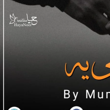
 نہیں۔ پلیز!” وہ روبان ہو رہا تھا۔
“ں میں جواب دو۔ اگر جانا چاہتے ہو
س نے زرتاج کے لیے کوئی اچھا تصور لانا چاہا۔۔
بری طرح سر کھجاتی ہوئی۔ ہاتھ میں روٹی اچار