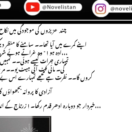
“اماں کیا مجھتی ہیں۔۔ امیر کہ پہنچتے ہی طلاق نہ بھجوائی تو میرا نام بھی عزم نہیں۔۔ ! “
آج کل زرتاج منظر سے غائب تھی۔۔ ورنہ وہ اس سے لڑ کر ہی دل کا بوجھ ہلکا کر لیتا۔۔ پتہ نہیں فساد کی جڑ کہاں لی تھی …
چند عزیزوں کی موجودگی میں نکاح
اپنے کمرے میں آیا تھا۔۔ سامنے کا منظر دی
ادہ ہو ! ” وہ غراتے ہوئے شرمائی سی زرتاج کے سر پر پہنچا تھا،،،
تمہاری جرات کیسے ہوئی۔۔ تمہیں کیا
کی۔ مائی فٹ آئی ہیٹ یو۔۔ مر جا
کروں گا۔۔ نفرت ہے مجھے تمہارے اس بے ڈھ
آزادی کا پروانہ بجھواؤں
خبردار جو دوبارہ ادھر قدم رکھا۔ ! زرتاج کے اندر آہوں اور چینچوں کا طوفان سا اٹھ کھڑا ہوا تھا،،،