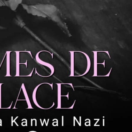
اور ہاں میں کسی اور کو پسند کرتی ہوں شادی بھی 
خود ہی انکار کرجائیں ورنہ میں بہت ضدی لڑکی ہوں
ٹھیک ہے آپ کرلیں جو کرسکتی ہیں 
اس کے بھاری لہجے نے عائزہ کی سماعتو
آپ کون ہیں۔”وہ گھبرائی تھی۔زعیم نے پلک
وہی اجڈ گنوار اور پینڈو شخص جس کے ”
کیا۔۔۔؟”ایک بار پھر وہ اچھلی تھی۔دل جیسے پ
مگر یہ تو آپکی بہ”
یہ وہ میرے کمرے میں چھوڑ گئی تھی۔بہرحال آپ
آپ جو کرسکتی ہیں کرلیں”
آپ میرے ساتھ زبردستی نہیں کرسکتے۔”و
یونیورسٹی کے چار سالوں میں بہت سی
میں جوتے کی نوک پہ رکھتا ہوں آپ جیسی ”
جسٹ شٹ اپ۔”و