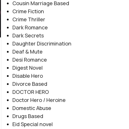
Cousin Marriage Based
Crime Fiction
Crime Thriller
Dark Romance
Dark Secrets
Daughter Discrimination
Deaf & Mute
EMOTIONAL LOVE STORY
,
FORCED MARRIAGE BASED
,
Desi Romance
Amanat E Ishq By Noor Malik
MULTIPLE COUPLE BASE
,
MYSTERY
,
PAST STORY BASED
,
Digest Novel
REVENGE BASED
,
ROMANTIC URDU NOVEL
,
RUDE HERO
Novel20945
Disable Hero
0
BASED
Posted by
Haya
Divorce Based
DOCTOR HERO
"میں تمہیں چھوڑ کر نہیں جاؤں گا... تم میری زندگی ہو،
Doctor Hero / Heroine
میری آخری دعا ہو۔" "کچھ محبتیں جان مانگتی نہیں... خود
Domestic Abuse
جان بن جاتی ہیں۔" "عشق جب امانت بن جائے، تو
Drugs Based
جدائی بھی اسے ختم نہیں کر سکتی۔"
Eid Special novel
CONTINUE READING