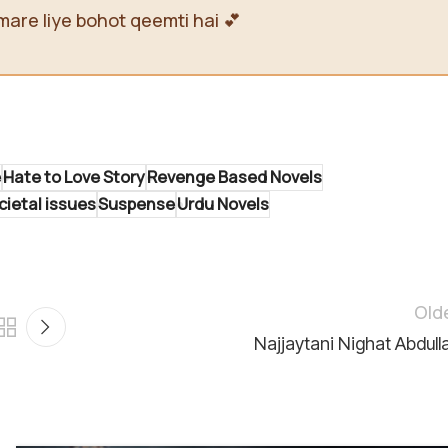
mare liye bohot qeemti hai 💕
e
Hate to Love Story
Revenge Based Novels
cietal issues
Suspense
Urdu Novels
Old
Najjaytani Nighat Abdull