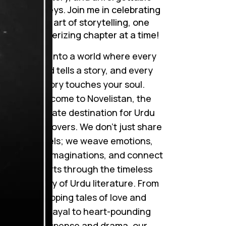
journeys. Join me in celebrating
the art of storytelling, one
mesmerizing chapter at a time!
Step into a world where every
word tells a story, and every
story touches your soul.
Welcome to Novelistan, the
ultimate destination for Urdu
novel lovers. We don’t just share
novels; we weave emotions,
ignite imaginations, and connect
hearts through the timeless
beauty of Urdu literature. From
gripping tales of love and
betrayal to heart-pounding
suspense and drama, our