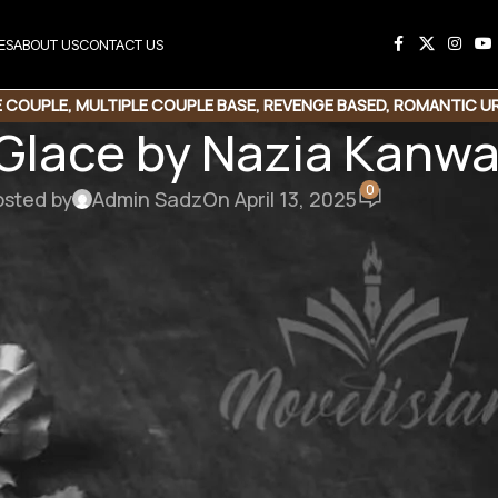
ES
ABOUT US
CONTACT US
E COUPLE
,
MULTIPLE COUPLE BASE
,
REVENGE BASED
,
ROMANTIC U
Glace by Nazia Kanwa
SUSPENSE THRILLER
,
VILLAGE BASED
0
osted by
Admin Sadz
On April 13, 2025
y Nazia Kanwal Nazi
le couples | Rude hero based | Rude heroine | Village
ased
میرے گھر والے زبردستی آپ کے بھائی کے ساتھ م
لوگوں میں بلکل بھی دلچسپی نہیں ہے بلکہ 
میں یہ شادی نہیں کرنا چاہتی۔آپ اپنے بھ
اس کا دھیما مگر ملتجی لہجہ زعیم کی 