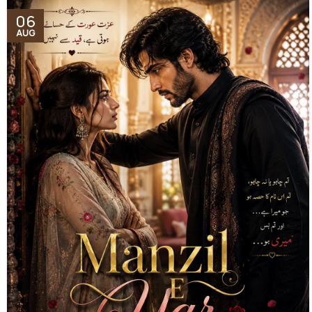
06
AUG