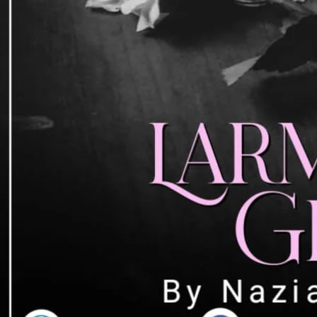
“اسی سے کروں گی۔آپ کا بھائی اور گھر والے آکر
 کچھ بھی کرسکتی ہوں۔”اب وہ اسے دھمکارہی تھی۔
“مگر یہ شادی معطل نہیں ہوگی۔
”ں میں جیسے کرنٹ سا دوڑا دیا تھا۔
“یں موند کر سر بیڈ کی پشت سے ٹکالیا۔
“ساتھ آپ کے نصیب پھوٹنے والے ہیں۔
“سلیاں توڑ کر باہر آنے کو مچل اٹھا تھا۔
“ن کا نمبر ہے۔
“ کا پیغام ڈائیریکـٹ مجھ تک پہنچ گیا ہے۔
۔یہ شادی ہوکر رہے گی۔
“ہ گھٹی گھٹی آواز میں چلائی تھی۔
“ شہری لڑکیوں سے واسطہ پڑا ہے۔
خودپسند گھمنڈی اور بےوقوف لڑکیوں کو۔
“ہ چلائی۔