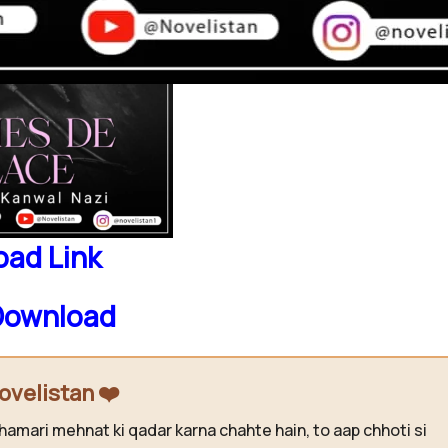
ad Link
Download
ovelistan ❤️
hamari mehnat ki qadar karna chahte hain, to aap chhoti si