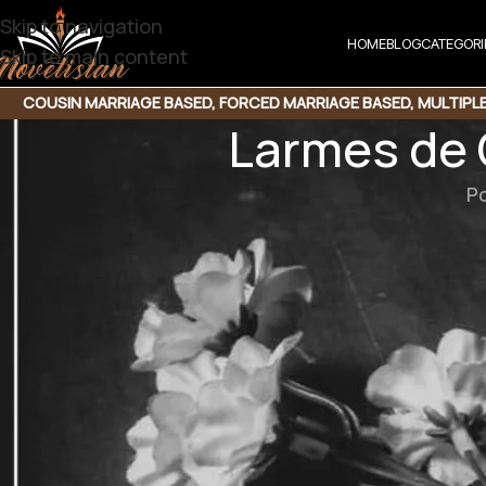
Skip to navigation
HOME
BLOG
CATEGORI
Skip to main content
COUSIN MARRIAGE BASED
,
FORCED MARRIAGE BASED
,
MULTIPL
Larmes de 
P
Larmes de Glace b
2nd marriage based | cousin marriage based | Multip
b
یری شادی کررہے ہیں۔مجھے گاؤں اور گاؤں کے
مجھے دیہاتی زندگی سے عجیب سی نفرت ہے۔
ائی تک میرا یہ پیغام پہنچادیں پلیز۔
”سماعتوں میں زہر بن کر اترا تھا۔