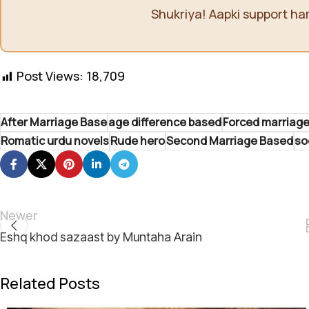
Shukriya! Aapki support ha
Post Views:
18,709
After Marriage Base
age difference based
Forced marriag
Romatic urdu novels
Rude hero
Second Marriage Based
so
Newer
Eshq khod sazaast by Muntaha Arain
Related Posts