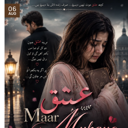
06
AUG