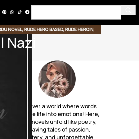
RDU NOVEL
,
RUDE HERO BASED
,
RUDE HEROIN
,
l Nazi
Discover a world where words
breathe life into emotions! Here,
Urdu novels unfold like poetry,
weaving tales of passion,
mystery, and unforgettable