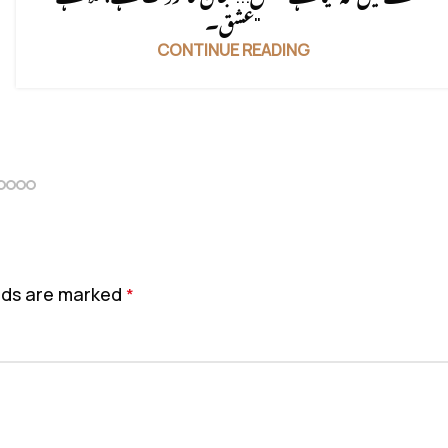
عشق۔"
CONTINUE READING
elds are marked
*