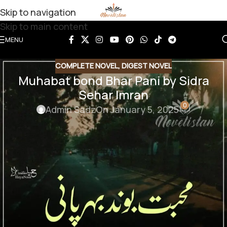
Skip to navigation
Skip to main content
MENU
COMPLETE NOVEL
,
DIGEST NOVEL
Muhabat bond Bhar Pani by Sidra
Sehar Imran
0
Admin Sadz
On January 5, 2025
Muhabat bond Bhar Pani by Sidra Sehar
Imran
Download Link