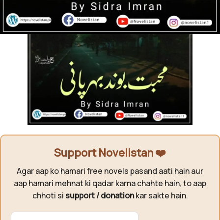
Support Novelistan ❤️
Agar aap ko hamari free novels pasand aati hain aur
aap hamari mehnat ki qadar karna chahte hain, to aap
chhoti si
support / donation
kar sakte hain.