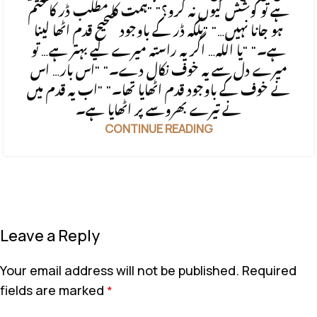
ہے تو کوشش کیوں نہ کرو؟" "ہمت کا مطلب ڈر کا ختم
ہو جانا نہیں…" "بلکہ ڈر کے باوجود صحیح قدم اٹھا لینا
ہے۔" "یا اللہ… اگر یہ راستہ میرے لیے بہتر ہے… تو
میرے دل سے یہ خوف نکال دے۔" "اس بار… اس
نے خوف کے باوجود قدم اٹھایا تھا۔" "اب یہ قدم میں
نے تیرے بھروسے پر اٹھایا ہے۔
CONTINUE READING
Leave a Reply
Your email address will not be published.
Required
fields are marked
*