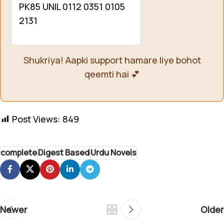
PK85 UNIL 0112 0351 0105
2131
Shukriya! Aapki support hamare liye bohot
qeemti hai 💕
Post Views:
849
complete
Digest Based
Urdu Novels
Newer
Older