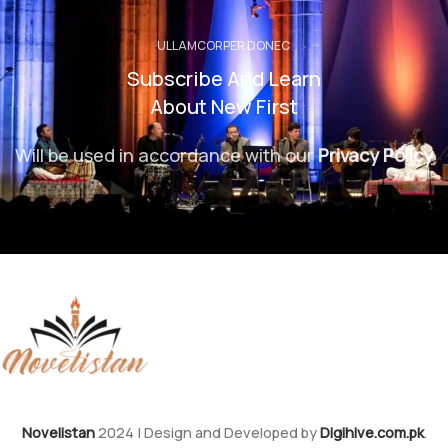
ULLAMCORPER DONEC
Subscribe And Learn
About New First
Will be used in accordance with our
Privacy Policy
Novelistan
2024 | Design and Developed by
Digihive.com.pk
.