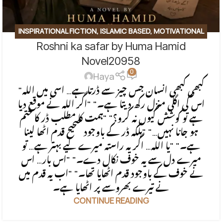
INSPIRATIONAL FICTION
,
ISLAMIC BASED
,
MOTIVATIONAL
Roshni ka safar by Huma Hamid
BASE
,
SOCIAL ENGINEERING
,
SPIRITUAL
,
SPIRITUAL/FAITH-
BASED
Novel20958
0
Haya
"کبھی کبھی انسان جس چیز سے ڈرتا ہے… اسی میں اللہ
اس کی اگلی منزل رکھ دیتا ہے۔" "اگر اللہ نے موقع دیا
ہے تو کوشش کیوں نہ کرو؟" "ہمت کا مطلب ڈر کا ختم
ہو جانا نہیں…" "بلکہ ڈر کے باوجود صحیح قدم اٹھا لینا
ہے۔" "یا اللہ… اگر یہ راستہ میرے لیے بہتر ہے… تو
میرے دل سے یہ خوف نکال دے۔" "اس بار… اس
نے خوف کے باوجود قدم اٹھایا تھا۔" "اب یہ قدم میں
نے تیرے بھروسے پر اٹھایا ہے۔
CONTINUE READING