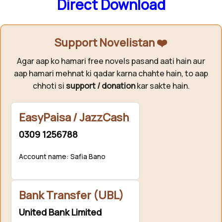
Direct Download
Support Novelistan ❤️
Agar aap ko hamari free novels pasand aati hain aur
aap hamari mehnat ki qadar karna chahte hain, to aap
chhoti si
support / donation
kar sakte hain.
EasyPaisa / JazzCash
0309 1256788
Account name: Safia Bano
Bank Transfer (UBL)
United Bank Limited