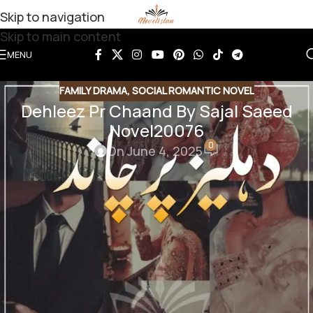
Skip to navigation
Skip to main content
MENU
FAMILY DRAMA
,
SOCIAL ROMANTIC NOVEL
Dehleez Pr Chaand By Sajal Saeed
Novel20076
0
On June 4, 2025
Share this Novel
Share QR
Share Link
Copy Code
Dehleez Pr Chaand By Sajal
Saeed