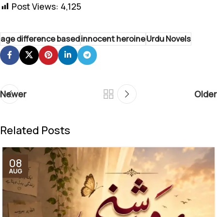
Post Views:
4,125
age difference based
innocent heroine
Urdu Novels
Newer
Older
Related Posts
08
AUG