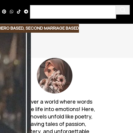
HERO BASED
,
SECOND MARRIAGE BASED
Discover a world where words
breathe life into emotions! Here,
Urdu novels unfold like poetry,
weaving tales of passion,
mystery, and unforgettable