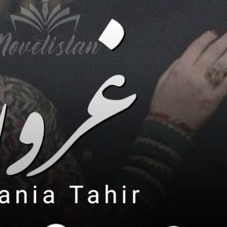
ovelistan ❤️
hamari mehnat ki qadar karna chahte hain, to aap chhoti si
ion
kar sakte hain.
Bank Transfer (UBL)
United Bank Limited