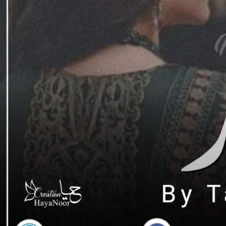
Support N
Agar aap ko hamari free novels pasand aati hain aur aap 
support / donat
EasyPaisa / JazzCash
0309 1256788