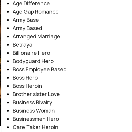
Age Difference
Age Gap Romance
Army Base
Army Based
Arranged Marriage
Betrayal
Billionaire Hero
Bodyguard Hero
Boss Employee Based
Boss Hero
Boss Heroin
Brother sister Love
Business Rivalry
Business Woman
Businessmen Hero
COMPLETE URDU NOVEL
,
CONTEMPORARY FICTION
,
Care Taker Heroin