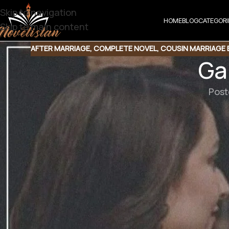
Skip to navigation
HOME
BLOG
CATEGORI
Skip to main content
AFTER MARRIAGE
,
COMPLETE NOVEL
,
COUSIN MARRIAGE 
Ga
Post
Garoor By Tania Tahir
Genre : Forced Marriage | Second Marriage | Rude He
Downlo