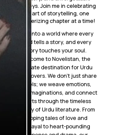
journeys. Join me in celebrating
the art of storytelling, one
mesmerizing chapter at a time!
Step into a world where every
word tells a story, and every
story touches your soul.
Welcome to Novelistan, the
ultimate destination for Urdu
novel lovers. We don’t just share
novels; we weave emotions,
ignite imaginations, and connect
hearts through the timeless
beauty of Urdu literature. From
gripping tales of love and
betrayal to heart-pounding
suspense and drama, our