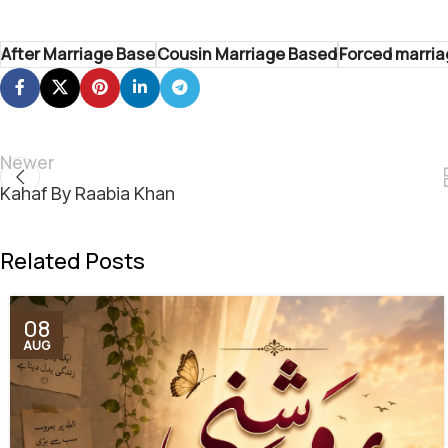
After Marriage Base
Cousin Marriage Based
Forced marri
Newer
Kahaf By Raabia Khan
Related Posts
08
AUG