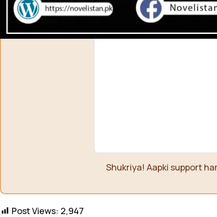
Account name: Safia Bano
Shukriya! Aapki support ha
Post Views:
2,947