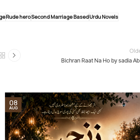
age
Rude hero
Second Marriage Based
Urdu Novels
Old
Bichran Raat Na Ho by sadia Ab
08
AUG