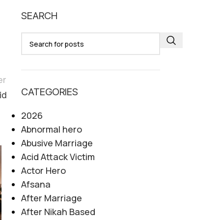
SEARCH
er
CATEGORIES
id
2026
Abnormal hero
Abusive Marriage
Acid Attack Victim
08
Actor Hero
AUG
Afsana
After Marriage
After Nikah Based