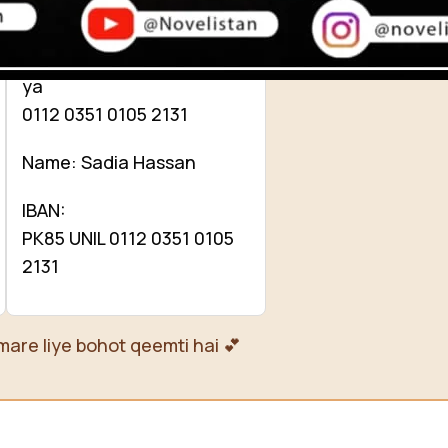
Account no:
035101052131
ya
0112 0351 0105 2131
Name: Sadia Hassan
IBAN:
PK85 UNIL 0112 0351 0105
2131
mare liye bohot qeemti hai 💕