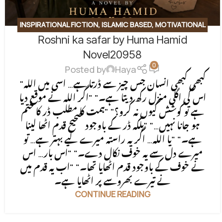
INSPIRATIONAL FICTION
,
ISLAMIC BASED
,
MOTIVATIONAL
Roshni ka safar by Huma Hamid
BASE
,
SOCIAL ENGINEERING
,
SPIRITUAL
,
SPIRITUAL/FAITH-BASED
Novel20958
0
Posted by
Haya
"کبھی کبھی انسان جس چیز سے ڈرتا ہے… اسی میں اللہ
اس کی اگلی منزل رکھ دیتا ہے۔" "اگر اللہ نے موقع دیا
ہے تو کوشش کیوں نہ کرو؟" "ہمت کا مطلب ڈر کا ختم
ہو جانا نہیں…" "بلکہ ڈر کے باوجود صحیح قدم اٹھا لینا
ہے۔" "یا اللہ… اگر یہ راستہ میرے لیے بہتر ہے… تو
میرے دل سے یہ خوف نکال دے۔" "اس بار… اس
نے خوف کے باوجود قدم اٹھایا تھا۔" "اب یہ قدم میں
نے تیرے بھروسے پر اٹھایا ہے۔
CONTINUE READING