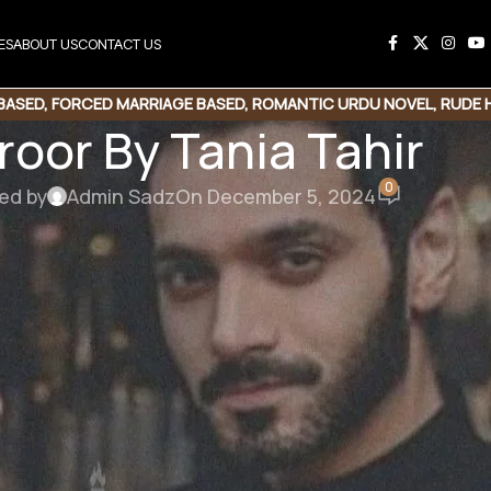
ES
ABOUT US
CONTACT US
BASED
,
FORCED MARRIAGE BASED
,
ROMANTIC URDU NOVEL
,
RUDE 
roor By Tania Tahir
0
ed by
Admin Sadz
On December 5, 2024
ro | Haveli Base
ad Link