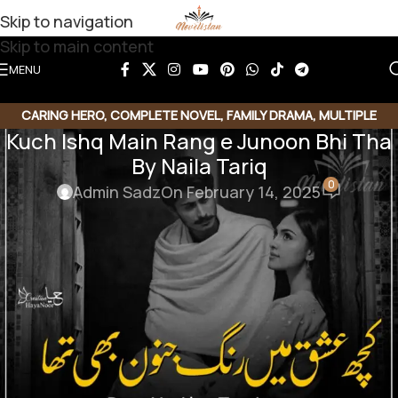
Skip to navigation
Skip to main content
MENU
CARING HERO
,
COMPLETE NOVEL
,
FAMILY DRAMA
,
MULTIPLE
Kuch Ishq Main Rang e Junoon Bhi Tha
COUPLE
,
MULTIPLE COUPLE BASE
,
ROMANTIC URDU NOVEL
,
RUDE
By Naila Tariq
HEROIN
0
Admin Sadz
On February 14, 2025
Kuch Ishq Main Rang e Junoon Bhi
Tha By Naila Tariq
Caring Hero | Stubborn and strong Heroine | Multiple
Couples | Fun and Fight | Harassment |
Misunderstanding| HAPPY Ending | Social Romantic