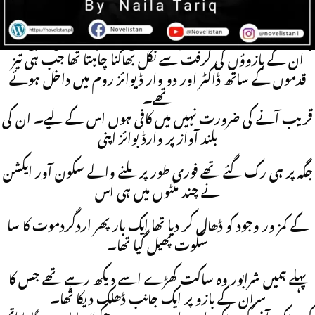
Urdu Novel
ہاتھ مت لگاؤ مت چھوڑ مجھے مسلسل چھٹنا چاتا ویری طرح مچلتا
ان کے بازوؤں کی گرفت سے نکل بھاگنا چاہتا تھا جب ہی تیز
قدموں کے ساتھ ڈاکٹر اور دو وار ڈیوائز روم میں داخل ہوئے
تھے۔
قریب آنے کی ضرورت نہیں میں کافی ہوں اس کے لیے۔ ان کی
بلند آواز پر وارڈ بوائز اپنی
جگہ پر ہی رک گئے تھے فوری طور پر ملنے والے سکون آور ایکشن
نے چند منٹوں میں ہی اس
کے کمز ور وجود کو ڈھال کر دیا تھا ایک بار پھر اردگردموت کا سا
سکوت پھیل گیا تھا۔
پہلے ہمیں شرابور وہ ساکت کھڑے اسے دیکھ رہے تھے جس کا
سران کے بازو پر ایک جانب ڈھلک دیکا تھا۔