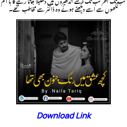
کب تک آخر کب تک اسے اندھیروں میں دھکیلا جاتا رہے گا با اتم
لکھوں سے اسے دیکھتے ہوئے وہ ڈاکٹر سے مخاطب تھے۔
Download Link