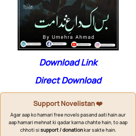
Download Link
Direct Download
Support Novelistan ❤️
Agar aap ko hamari free novels pasand aati hain aur
aap hamari mehnat ki qadar karna chahte hain, to aap
chhoti si
support / donation
kar sakte hain.