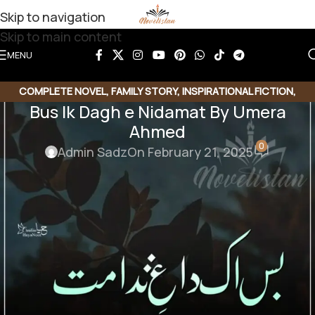
Skip to navigation
Skip to main content
MENU
COMPLETE NOVEL
,
FAMILY STORY
,
INSPIRATIONAL FICTION
,
Bus Ik Dagh e Nidamat By Umera
MOTIVATIONAL BASE
Ahmed
0
Admin Sadz
On February 21, 2025
Bus Ik Dagh e Nidamat Novel By
Umera Ahmed
GENRE: Society Issues Base | Complete Digest
Novel
بھا بھی ! وہ صرف یہی کہہ سکی۔