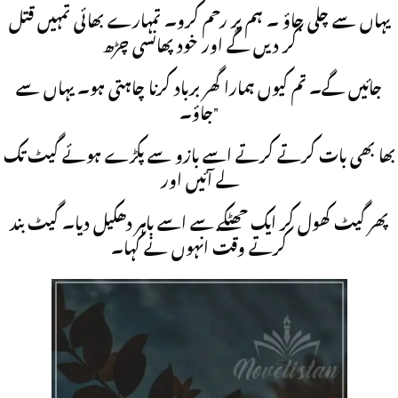
یہاں سے چلی جاؤ ۔ ہم پر رحم کرو۔ تمہارے بھائی تمہیں قتل
کر دیں گے اور خود پھانسی چڑھ
جائیں گے۔ تم کیوں ہمارا گھر برباد کرنا چاہتی ہو۔ یہاں سے
جاؤ۔”
بھا بھی بات کرتے کرتے اسے بازو سے پکڑے ہوئے گیٹ تک
لے آئیں اور
پھر گیٹ کھول کر ایک جھٹکے سے اسے باہر دھکیل دیا۔ گیٹ بند
کرتے وقت انہوں نے کہا۔