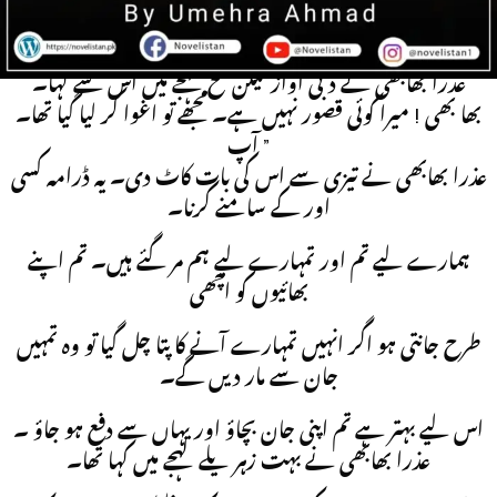
یہاں سے چلی جاؤ جہاں تین دن گزارے ہیں وہاں باقی زندگی بھی
گزار سکتی ہو۔
عذرا بھابھی نے دبی آواز لیکن تلخ لہجے میں اس سے کہا۔
بھا بھی ! میرا کوئی قصور نہیں ہے۔ مجھے تو اغوا کر لیا گیا تھا۔
آپ ”
عذرا بھابھی نے تیزی سے اس کی بات کاٹ دی۔ یہ ڈرامہ کسی
اور کے سامنے کرنا۔
ہمارے لیے تم اور تمہارے لیے ہم مر گئے ہیں۔ تم اپنے
بھائیوں کو اچھی
طرح جانتی ہو اگر انہیں تمہارے آنے کا پتا چل گیا تو وہ تمہیں
جان سے مار دیں گے۔
اس لیے بہتر ہے تم اپنی جان بچاؤ اور یہاں سے دفع ہو جاؤ ۔
عذرا بھابھی نے بہت زہر یلے لہجے میں کہا تھا۔