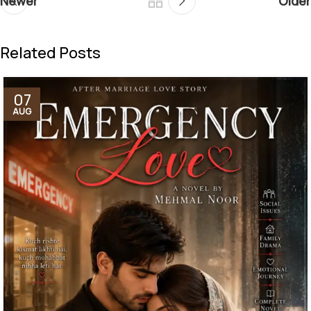
Newer
Older
Related Posts
07
AUG