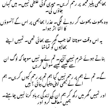
بھابھی پلیز مجھ پر رحم کریں۔ میری کوئی غلطی نہیں۔ میں کہاں
جاؤں گی۔
وہ پھوٹ پھوٹ کر رونے لگی۔ عذرا بھابھی پر اس کے آنسوؤں
کا الٹا اثر ہوا۔
یہ اس وقت سوچتا تھا جب گھر سے بھائی تھی۔ تمہیں اپنے
بھائیوں کو تماشا
بناتے ہوئے شرم نہیں آئی ۔ تم نے یہ نہیں سوچا کہ لوگ ان
سے کیسے کیسے سوال کریں
گے۔ تم نے ہم پر رحم نہیں کیا ہم تم پر رحم کیوں کریں۔ ہم
انے نے بھی اپنی پینیاں بیائی ؟ ہیں
اور تمہیں گھر میں رکھ کر ہم ان کی زندگی برباد کرنا نہیں چاہتے۔
ہمیں معاف کرو اور