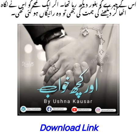
اس کے چہرے کو بغور دیکھ رہا تھا۔ اگر ایک لمحے کو اس نے نگاہ
اٹھا کر دیکھنے کی ہمت کی بھی تو وہ رائیگاں ہو گئی تھی۔
Download Link