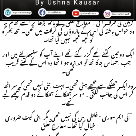
تھے۔ وہ قدم جمانے کے ہزار ہا
جتن کر رہی تھی جب قدم پھسل گیا تھا اور اس سے پہلے کہ وہ
زمین کی طرف آتی … معارج تعلق نے ہاتھ بڑھا کر اسے تھام لیا
وہ حواس باختہ کی اس کے بازوؤں کی گرفت میں تھی۔ لمحہ بھر کو
تو کچھ مجھ نہیں آیا تھا۔
ایک دو تین کتنے لمحے گزر گئے تھے اپنے آپ کو سنبھالنے میں اور
جب احساس جاگا تھا تو اندازہ ہو ا تھا وہ اس کے کتنے قریب
تھی۔
وہ ایک جھٹکے سے پیچھے ہٹی تھی۔ بہت اتنی نہیں تھی کہ سر اٹھا
کر اس کی جانب لگتی .. مو سر جھکائے جھکائے دو قدم پیچھے لیے
تھے۔
آئی ایم سوری ” غلطی اس کی نہیں تھی، مگر ایٹی کیٹ ضروری
خیال کیا تھا۔ معارج تعلق