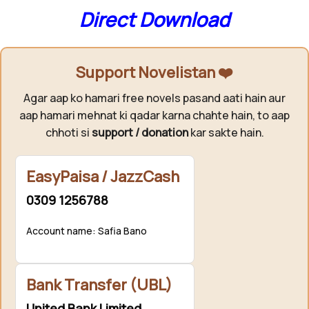
Direct Download
Support Novelistan ❤️
Agar aap ko hamari free novels pasand aati hain aur
aap hamari mehnat ki qadar karna chahte hain, to aap
chhoti si
support / donation
kar sakte hain.
EasyPaisa / JazzCash
0309 1256788
Account name: Safia Bano
Bank Transfer (UBL)
United Bank Limited