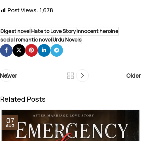
Post Views:
1,678
Digest novel
Hate to Love Story
innocent heroine
social romantic novel
Urdu Novels
Newer
Older
Related Posts
07
AUG