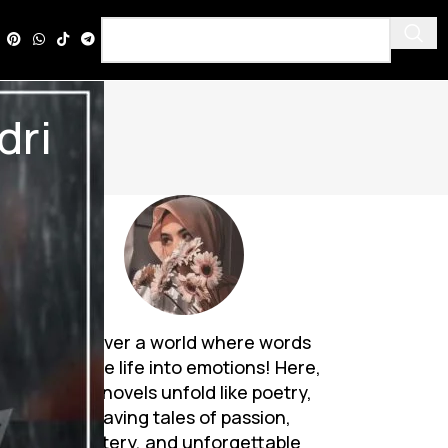
dri
Discover a world where words
breathe life into emotions! Here,
Urdu novels unfold like poetry,
weaving tales of passion,
mystery, and unforgettable