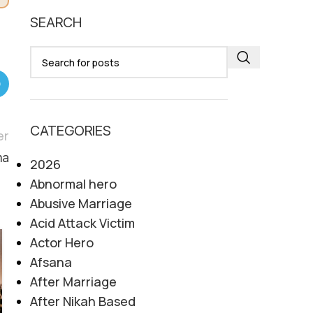
SEARCH
CATEGORIES
er
ma
2026
Abnormal hero
Abusive Marriage
Acid Attack Victim
Actor Hero
08
Afsana
AUG
After Marriage
After Nikah Based