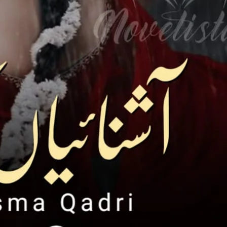
ovelistan ❤️
hamari mehnat ki qadar karna chahte hain, to aap chhoti si
ion
kar sakte hain.