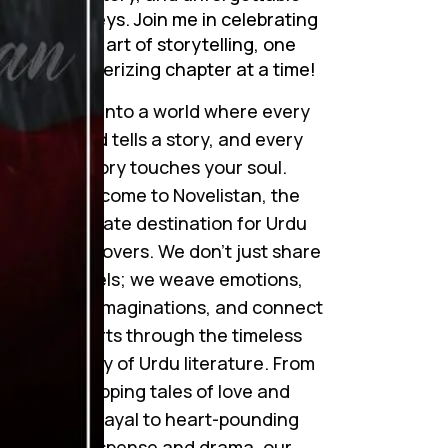
journeys. Join me in celebrating
the art of storytelling, one
mesmerizing chapter at a time!
Step into a world where every
word tells a story, and every
story touches your soul.
Welcome to Novelistan, the
ultimate destination for Urdu
novel lovers. We don’t just share
novels; we weave emotions,
ignite imaginations, and connect
hearts through the timeless
beauty of Urdu literature. From
gripping tales of love and
betrayal to heart-pounding
suspense and drama, our