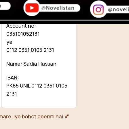
Bank Transfer (UBL)
United Bank Limited
Account no:
035101052131
ya
0112 0351 0105 2131
Name: Sadia Hassan
IBAN:
PK85 UNIL 0112 0351 0105
2131
mare liye bohot qeemti hai 💕