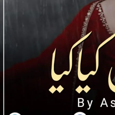
Support N
Agar aap ko hamari free novels pasand aati hain aur aap 
support / donat