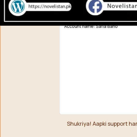
EasyPaisa / JazzCash
0309 1256788
Account name: Safia Bano
Shukriya! Aapki support ha