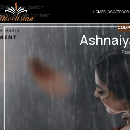
Skip to navigation
HOME
BLOG
CATEGORI
Skip to main content
COMP
Ashnaiy
Pos
Ashnaiyan kia k
Genre : Diges
Downlo
Direct 