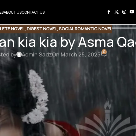
ES
ABOUT US
CONTACT US
LETE NOVEL
,
DIGEST NOVEL
,
SOCIAL ROMANTIC NOVEL
an kia kia by Asma Qa
0
ted by
Admin Sadz
On March 25, 2025
ia by Asma Qadri
t Complete Novel
ad Link
Download