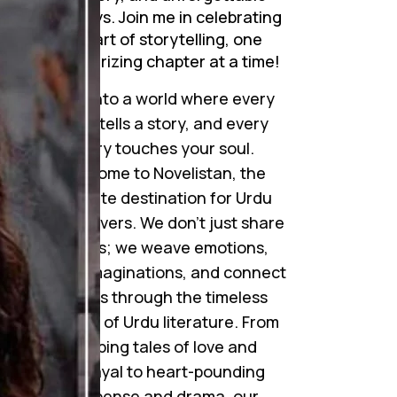
journeys. Join me in celebrating
the art of storytelling, one
mesmerizing chapter at a time!
Step into a world where every
word tells a story, and every
story touches your soul.
Welcome to Novelistan, the
ultimate destination for Urdu
novel lovers. We don’t just share
novels; we weave emotions,
ignite imaginations, and connect
hearts through the timeless
beauty of Urdu literature. From
gripping tales of love and
betrayal to heart-pounding
suspense and drama, our