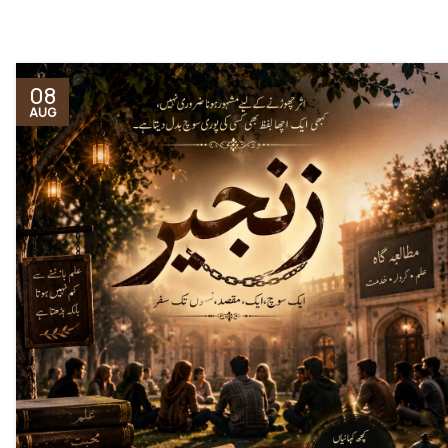
08
AUG