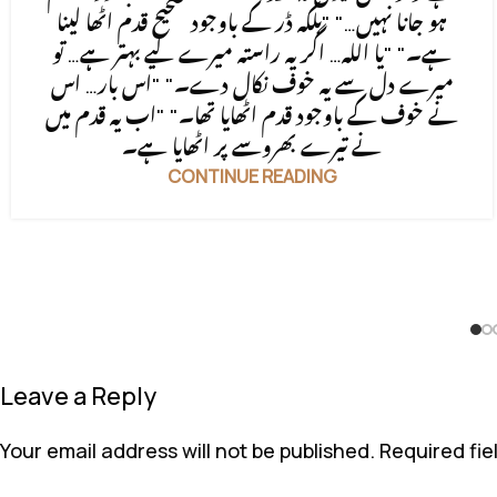
ہو جانا نہیں…" "بلکہ ڈر کے باوجود صحیح قدم اٹھا لینا
ہے۔" "یا اللہ… اگر یہ راستہ میرے لیے بہتر ہے… تو
میرے دل سے یہ خوف نکال دے۔" "اس بار… اس
نے خوف کے باوجود قدم اٹھایا تھا۔" "اب یہ قدم میں
نے تیرے بھروسے پر اٹھایا ہے۔
CONTINUE READING
Leave a Reply
Your email address will not be published.
Required fi