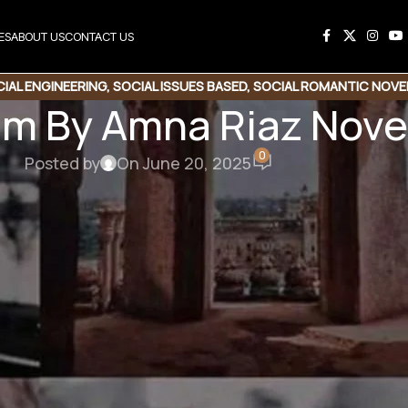
ES
ABOUT US
CONTACT US
IAL ENGINEERING
,
SOCIAL ISSUES BASED
,
SOCIAL ROMANTIC NOVE
m By Amna Riaz Nove
0
Posted by
On June 20, 2025
his Novel
e Link
Copy Code
 By Amna Riaz
story | Social Romantic Novel