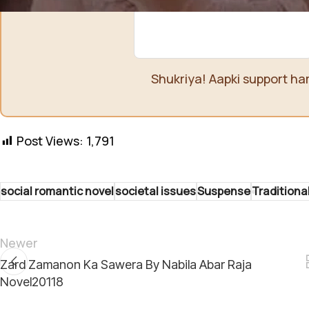
Shukriya! Aapki support ha
Post Views:
1,791
social romantic novel
societal issues
Suspense
Traditiona
Newer
Zard Zamanon Ka Sawera By Nabila Abar Raja
Novel20118