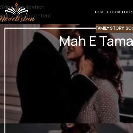
Skip to navigation
HOME
BLOG
CATEGORI
Skip to main content
FAMILY STORY
,
SOC
Mah E Tama
Share t
Share QR
Shar
Mah E Tamam
Social Issue Base | Family 