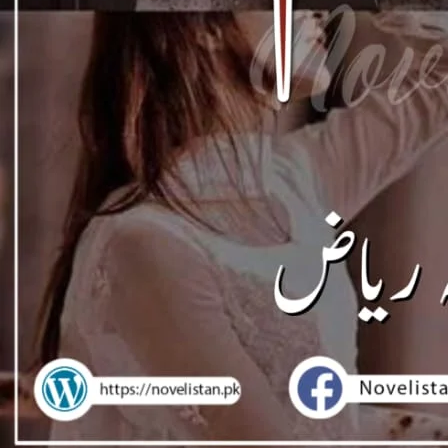
Support N
Agar aap ko hamari free novels pasand aati hain aur aap 
support / donat
EasyPaisa / JazzCash
0309 1256788
Account name: Safia Bano