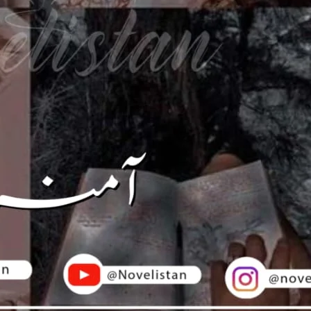
ovelistan ❤️
hamari mehnat ki qadar karna chahte hain, to aap chhoti si
ion
kar sakte hain.
Bank Transfer (UBL)
United Bank Limited
Account no:
035101052131
ya
0112 0351 0105 2131
Name: Sadia Hassan
IBAN: