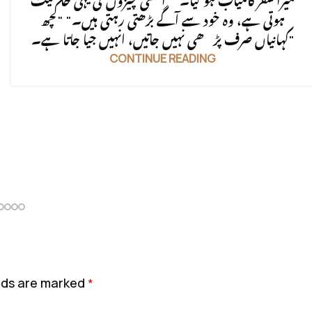
میرا سفر کامیاب ہو گیا۔" "اچھی چیزوں کی یہی خاصیت
ہوتی ہے، وہ خود سے آگے بڑھتی رہتی ہیں۔" "کچھ
کہانیاں صرف پڑھی نہیں جاتیں، انہیں جیا جاتا ہے۔"
CONTINUE READING
elds are marked
*