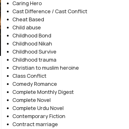
Caring Hero
Cast Difference / Cast Conflict
Cheat Based
Child abuse
Childhood Bond
Childhood Nikah
Childhood Survive
COMPLETE URDU NOVEL
,
CONTEMPORARY FICTION
,
Childhood trauma
Tu Ishq Mera by Marwa Javed
EMOTIONAL FICTION
,
FAMILY DRAMA
,
INSPIRATIONAL
Christian to muslim heroine
FICTION
,
SOCIAL ISSUES BASED
,
SOCIAL ROMANTIC
Novel20956
Class Conflict
0
NOVEL
Posted by
Haya
Comedy Romance
"تو آپ مجھ سے شادی کر لیں نا۔" "ارزی… میرے
Complete Monthly Digest
بھائی تم اِدھر، تم کدھر چلے گئے تھے؟ میں نے تمہیں
Complete Novel
کتنا یاد کیا۔" "تم میرے اری ہو… اینجل بالکل ٹھیک
Complete Urdu Novel
کہتی تھی، وہ میرے اری کو ڈھونڈ لائیں گی۔" "ڈیڈ کہتے
Contemporary Fiction
تھے کہ تم بھی تایا تائی کے ساتھ مر گئے ہو، لیکن مجھے لگتا
Contract marriage