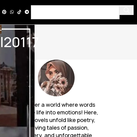
L
l20117
Discover a world where words
breathe life into emotions! Here,
Urdu novels unfold like poetry,
weaving tales of passion,
mystery, and unforgettable