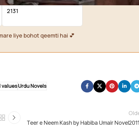
PK85 UNIL 0112 0351 0105
2131
mare liye bohot qeemti hai 💕
l values
Urdu Novels
Old
Teer e Neem Kash by Habiba Umair Novel201