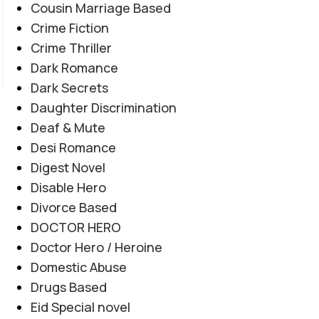
تھا کہ تم زندہ ہو۔" "وہ ایک دفعہ پھر سے اُس کو کھو گیا
Cousin Marriage Based
تھا۔"
Crime Fiction
CONTINUE READING
Crime Thriller
Dark Romance
Dark Secrets
Daughter Discrimination
Deaf & Mute
Desi Romance
Digest Novel
Disable Hero
Divorce Based
DOCTOR HERO
Doctor Hero / Heroine
Domestic Abuse
Drugs Based
Eid Special novel