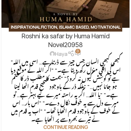
INSPIRATIONAL FICTION
,
ISLAMIC BASED
,
MOTIVATIONAL
Roshni ka safar by Huma Hamid
BASE
,
SOCIAL ENGINEERING
,
SPIRITUAL
,
SPIRITUAL/FAITH-
BASED
Novel20958
0
Haya
"کبھی کبھی انسان جس چیز سے ڈرتا ہے… اسی میں اللہ
اس کی اگلی منزل رکھ دیتا ہے۔" "اگر اللہ نے موقع دیا
ہے تو کوشش کیوں نہ کرو؟" "ہمت کا مطلب ڈر کا ختم
ہو جانا نہیں…" "بلکہ ڈر کے باوجود صحیح قدم اٹھا لینا
ہے۔" "یا اللہ… اگر یہ راستہ میرے لیے بہتر ہے… تو
میرے دل سے یہ خوف نکال دے۔" "اس بار… اس
نے خوف کے باوجود قدم اٹھایا تھا۔" "اب یہ قدم میں
نے تیرے بھروسے پر اٹھایا ہے۔
CONTINUE READING