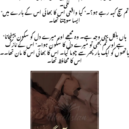
لگی۔
“تم سچ کہہ رہے ہو؟۔” کیا واقعی اس کا بھائی اس کے بارے میں
ایسا سوچتا تھا۔
“ہاں بلکل یہی وجہ ہے۔ وہ مجھے اور میرے دل کو سکون پہنچاتا
ہے اور تم بھی تو میرے دل کا سکون ہو!۔” اس کے نازک
ہاتھوں کو ایک بار پھر سے چوما گیا۔ اس کا بھائی اس کا مان تھا۔۔
اس کا محافظ تھا۔