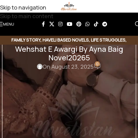
Skip to navigation
Skip to main content
MENU
FAMILY STORY
,
HAVELI BASED NOVELS
,
LIFE STRUGGLES
,
Wehshat E Awargi By Ayna Baig
MOTIVATIONAL BASE
,
SOCIAL ENGINEERING
,
SOCIAL ISSUES BASED
,
Novel20265
SOCIAL ROMANTIC NOVEL
0
On August 23, 2025
Share this Novel
Share QR
Share Link
Copy Code
Wehshat E Awargi By Ayna Ba
ig
Season 01 , 02