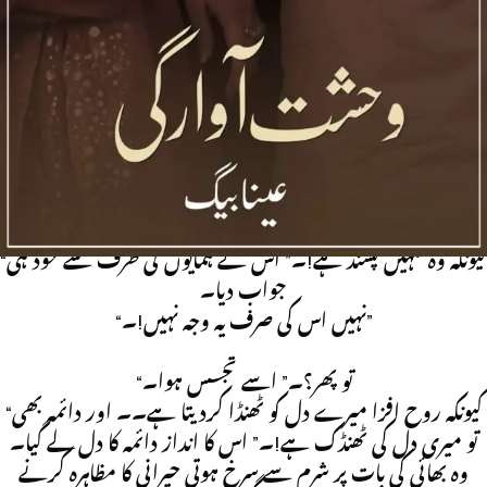
ایک اذیت پسند شخص جو ماضی کے تلخ لہجوں اور اذیت ناک
لمحوں کے زد میں آچکا ہے۔۔تلخ ماضی انسان کو نیم پاگل کردیتا۔
جب یادیں دل دہلادینے والے ماضی کے ساتھ جڑی ہوں تو نسلیں
تک تباہ ہونے کا خدشہ ہوتا ہے۔
“جانتی ہو میں اپنی بہن کو روح افزا کیوں بولتا ہوں؟۔”
“کیونکہ وہ تمہیں پسند ہے!۔” اس نے ہمایوں کی طرف سے خود ہی
جواب دیا۔
“نہیں اس کی صرف یہ وجہ نہیں!۔”
“تو پھر؟۔” اسے تجسس ہوا۔
“کیونکہ روح افزا میرے دل کو ٹھنڈا کردیتا ہے۔۔ اور دائمہ بھی
تو میری دل کی ٹھنڈک ہے!۔” اس کا انداز دائمہ کا دل لے گیا۔
وہ بھائی کی بات پر شرم سے سرخ ہوتی حیرانی کا مظاہرہ کرنے