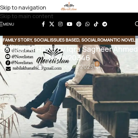
Skip to navigation
Skip to main content
MENU
FAMILY STORY
,
SOCIAL ISSUES BASED
,
SOCIAL ROMANTIC NOVEL
Sahilon Ki Hawa by Iqra Sagheer Ahmed
Novel20346
0
On October 7, 2025
Share this Novel
Share QR
Share Link
Copy Code
Sahilon ki hawa by Iqra Sagheer
Ahmed