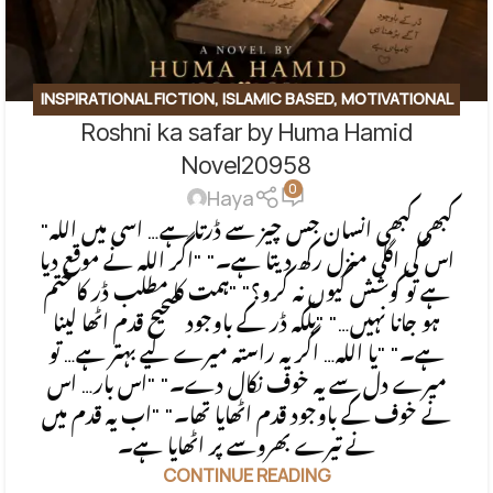
INSPIRATIONAL FICTION
,
ISLAMIC BASED
,
MOTIVATIONAL
Roshni ka safar by Huma Hamid
BASE
,
SOCIAL ENGINEERING
,
SPIRITUAL
,
SPIRITUAL/FAITH-
BASED
Novel20958
0
Haya
"کبھی کبھی انسان جس چیز سے ڈرتا ہے… اسی میں اللہ
اس کی اگلی منزل رکھ دیتا ہے۔" "اگر اللہ نے موقع دیا
ہے تو کوشش کیوں نہ کرو؟" "ہمت کا مطلب ڈر کا ختم
ہو جانا نہیں…" "بلکہ ڈر کے باوجود صحیح قدم اٹھا لینا
ہے۔" "یا اللہ… اگر یہ راستہ میرے لیے بہتر ہے… تو
میرے دل سے یہ خوف نکال دے۔" "اس بار… اس
نے خوف کے باوجود قدم اٹھایا تھا۔" "اب یہ قدم میں
نے تیرے بھروسے پر اٹھایا ہے۔
CONTINUE READING