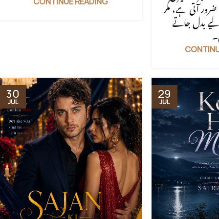
CONTINUE READING
رور آتی ہے، مگر
 لیے بدل جاتے
CONTINU
30
29
JUL
JUL