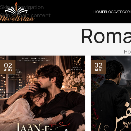
Skip to navigation
HOME
BLOG
CATEGORI
Skip to main content
Roma
Ho
02
02
AUG
AUG