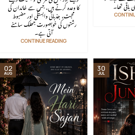
کا وعدہ کرتے ہیں، جس سے خاندان کی
CONTINU
محبت، جذباتی وابستگی اور مضبوط
رشتوں کی خوبصورت جھلک سامنے
آتی ہے۔
CONTINUE READING
02
30
AUG
JUL