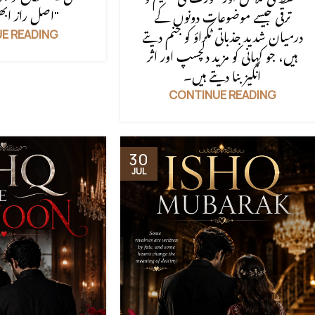
اصل راز ابھی باقی تھا۔"
ترقی جیسے موضوعات دونوں کے
E READING
درمیان شدید جذباتی ٹکراؤ کو جنم دیتے
ہیں، جو کہانی کو مزید دلچسپ اور اثر
انگیز بنا دیتے ہیں۔
CONTINUE READING
30
JUL