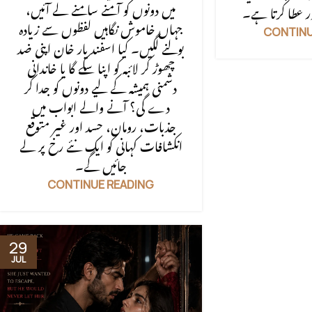
میں دونوں کو آمنے سامنے لے آئیں،
جہاں خاموش نگاہیں لفظوں سے زیادہ
CONTINU
بولنے لگیں۔ کیا اسفند یار خان اپنی ضد
چھوڑ کر لائبہ کو اپنا سکے گا یا خاندانی
دشمنی ہمیشہ کے لیے دونوں کو جدا کر
دے گی؟ آنے والے ابواب میں
جذبات، رومان، حسد اور غیر متوقع
انکشافات کہانی کو ایک نئے رخ پر لے
جائیں گے۔
CONTINUE READING
29
JUL