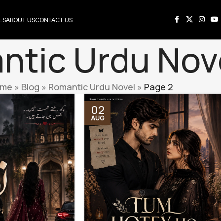
ES
ABOUT US
CONTACT US
ntic Urdu Nov
me
»
Blog
»
Romantic Urdu Novel
»
Page 2
02
AUG