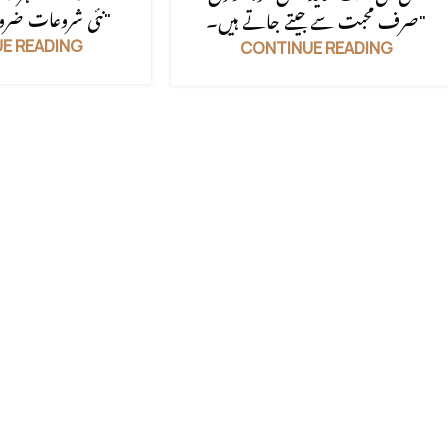
نئی شروعات ضرور عطا کرتا ہے۔"
صرف محبت سے جیتے جاتے ہیں۔"
E READING
CONTINUE READING