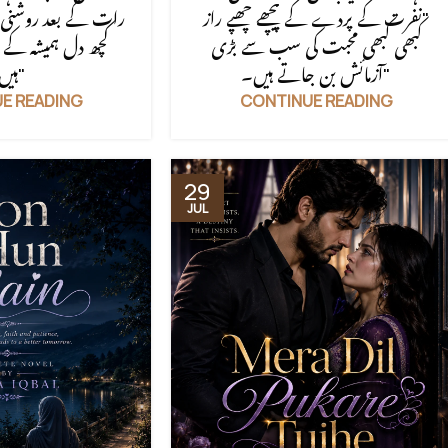
"نفرت کے پردے کے پیچھے چھپے راز
رات کے بعد روشنی ض
کبھی کبھی محبت کی سب سے بڑی
کچھ دل ہمیشہ کے
آزمائش بن جاتے ہیں۔"
ہیں۔"
E READING
CONTINUE READING
29
JUL