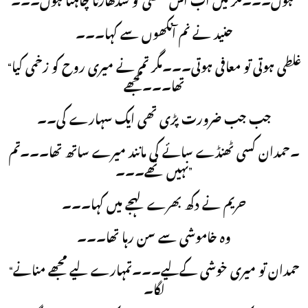
ہوں۔۔۔مگر میں اب اس غلطی کو سدھارنا چاہتا ہوں۔۔۔”
حنید نے نم آنکھوں سے کہا۔۔۔
“غلطی ہوتی تو معافی ہوتی۔۔۔مگر تم نے میری روح کو زخمی کیا
تھا۔۔۔مجھے
جب جب ضرورت پڑی تھی ایک سہارے کی۔۔
۔حمدان کسی ٹھنڈے سائے کی مانند میرے ساتھ تھا۔۔۔تم
نہیں تھے۔۔۔”
حریم نے دکھ بھرے لہجے میں کہا۔۔۔
وہ خاموشی سے سن رہا تھا۔۔۔
“حمدان تو میری خوشی کےلیے۔۔۔تمہارے لیے مجھے منانے
لگا۔