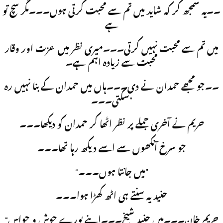
۔۔یہ سمجھ کر کہ شاید میں تم سے محبت کرتی ہوں۔۔۔مگر سچ تو
ہے
میں تم سے محبت نہیں کرتی۔۔۔میری نظر میں عزت اور وقار
محبت سے زیادہ اہم ہے۔
۔۔جو مجھے حمدان نے دی۔۔۔ہاں میں حمدان کے بنا نہیں رہ
سکتی۔۔۔”
حریم نے آخری جملے پر نظر اٹھا کر حمدان کو دیکھا۔۔۔
جو سرخ آنکھوں سے اسے دیکھ رہا تھا۔۔۔
“میں جانتا ہوں۔۔۔”
حنید یہ سنتے ہی اٹھ کھڑا ہوا۔۔۔
“حریم خان۔۔۔میں حنید شیخ۔۔۔اپنے پورے حوش و حواس