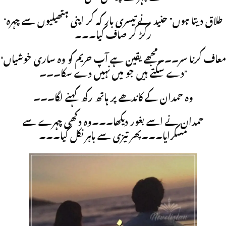
“طلاق دیتا ہوں” حنید نے تیسری بار کہ کر اپنی ہتھیلیوں سے چہرہ
رگڑ کر صاف کیا۔۔۔
“معاف کرنا سر۔۔۔مجھے یقین ہے آپ حریم کو وہ ساری خوشیاں
دے سکتے ہیں جو میں نہیں دے سکا۔۔۔”
وہ حمدان کے کاندھے پر ہاتھ رکھ کہنے لگا۔۔۔
حمدان نے اسے بغور دیکھا۔۔۔وہ دکھی چہرے سے
مسکرایا۔۔۔پھر تیزی سے باہر نکل گیا۔۔۔