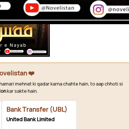
ovelistan ❤️
hamari mehnat ki qadar karna chahte hain, to aap chhoti si
ion
kar sakte hain.
Bank Transfer (UBL)
United Bank Limited