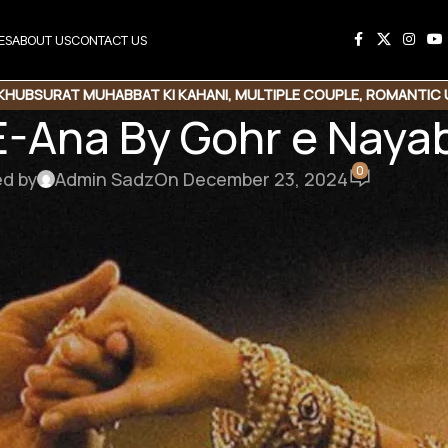
ES
ABOUT US
CONTACT US
KHUBSURAT MUHABBAT KI KAHANI
,
MULTIPLE COUPLE
,
ROMANTIC 
E-Ana By Gohr e Naya
BASED
,
VILLAGE BASED
0
ed by
Admin Sadz
On December 23, 2024
ad Link
کیا تم واقعی بےخبر ہو فرحان شاہ ؟؟کیا
کیسے گئی ؟؟ کیوں سب نے آ
کیوں اسکے کردار پر انگلیاں اٹھیں ؟؟