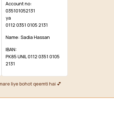
Account no:
035101052131
ya
0112 0351 0105 2131
Name: Sadia Hassan
IBAN:
PK85 UNIL 0112 0351 0105
2131
mare liye bohot qeemti hai 💕