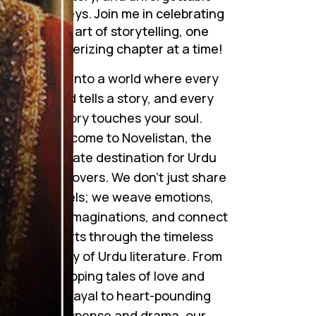
journeys. Join me in celebrating
the art of storytelling, one
mesmerizing chapter at a time!
Step into a world where every
word tells a story, and every
story touches your soul.
Welcome to Novelistan, the
ultimate destination for Urdu
novel lovers. We don’t just share
novels; we weave emotions,
ignite imaginations, and connect
hearts through the timeless
beauty of Urdu literature. From
gripping tales of love and
betrayal to heart-pounding
suspense and drama, our