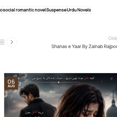
ro
social romantic novel
Suspense
Urdu Novels
Old
Shanas e Yaar By Zainab Rajpo
06
AUG