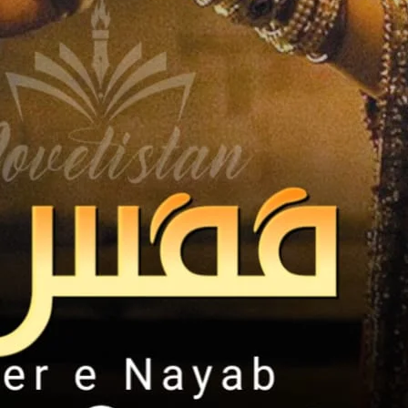
ضمیر نے اسےجھنجھوڑ کر آئینہ دکھایا تھا. ..حقیقت کا آئینہ! !
حقیقت بہت تلخ تھی وہ بدستور نگاہ چرانے پر مجبور ہوگیا. ..
نہیں یہ سب اسکی اپنی ضد اور ہڈ دھرمی کا نتیجہ ہے. ..دماغ غلطی ماننے سے انکاری تھا. .
مرد تھا نا. .اسکی انا کیسے گوارہ کرتی کہ وہ غلطی تسلیم کر لے. .
سر خم کر دے. .اس نازک سی لڑکی کے سامنے جھک جائے. .
دل اور دماغ کی جنگ میں بالآخر دماغ آج پھر فاتح قرار پایا. ..
4 سال سے دماغ اور دل کی تکرار میں دماغ جیت رہا تھا..انا روک رہی تھی ..اک بار اور سہی! !!