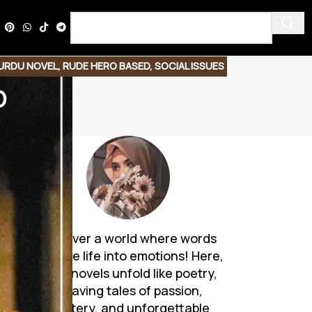
URDU NOVEL
,
RUDE HERO BASED
,
SOCIAL ISSUES
b
Discover a world where words
breathe life into emotions! Here,
Urdu novels unfold like poetry,
weaving tales of passion,
mystery, and unforgettable