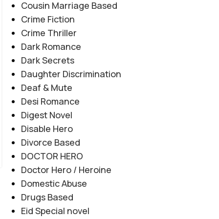
Cousin Marriage Based
EMOTIONAL LOVE STORY
,
FORCED MARRIAGE BASED
,
Crime Fiction
Amanat E Ishq By Noor Malik
MULTIPLE COUPLE BASE
,
MYSTERY
,
PAST STORY BASED
,
Crime Thriller
REVENGE BASED
,
ROMANTIC URDU NOVEL
,
RUDE HERO
Novel20945
Dark Romance
0
BASED
Dark Secrets
Posted by
Haya
Daughter Discrimination
"میں تمہیں چھوڑ کر نہیں جاؤں گا... تم میری زندگی ہو، میری
Deaf & Mute
آخری دعا ہو۔" "کچھ محبتیں جان مانگتی نہیں... خود جان بن
Desi Romance
جاتی ہیں۔" "عشق جب امانت بن جائے، تو جدائی بھی اسے
Digest Novel
ختم نہیں کر سکتی۔"
Disable Hero
CONTINUE READING
Divorce Based
DOCTOR HERO
Doctor Hero / Heroine
Domestic Abuse
Drugs Based
Eid Special novel