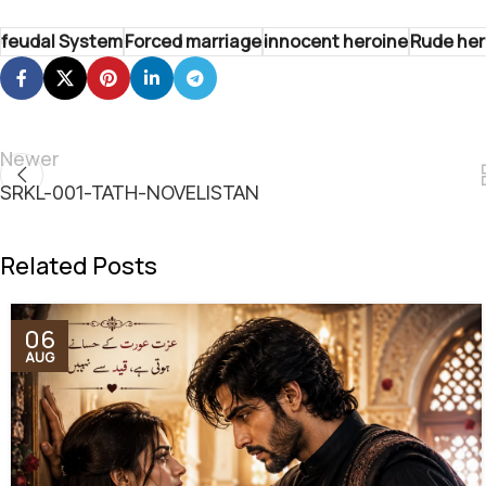
feudal System
Forced marriage
innocent heroine
Rude he
Newer
SRKL-001-TATH-NOVELISTAN
Related Posts
06
AUG