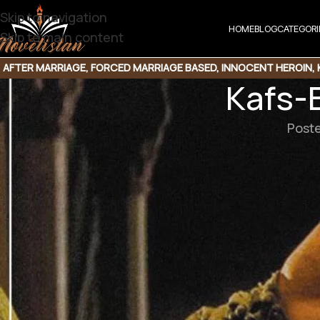
Skip to navigation
HOME
BLOG
CATEGORI
Skip to main content
AFTER MARRIAGE
,
FORCED MARRIAGE BASED
,
INNOCENT HEROIN
,
Kafs-
Post
Kafs-E-Ana By Gohr e Nayab
Downlo
 تم نہیں جانتے وہ وہاں کیوں گئی ؟؟؟
ج اس پر سوال اٹھائے ؟؟
کیا تم واقعی اتنے لاتعلق ہو ؟؟؟