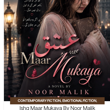
CONTEMPORARY FICTION
,
EMOTIONAL FICTION
,
Ishq Maar Mukaya By Noor Malik
EMOTIONAL LOVE STORY
,
ROMANTIC URDU NOVEL
,