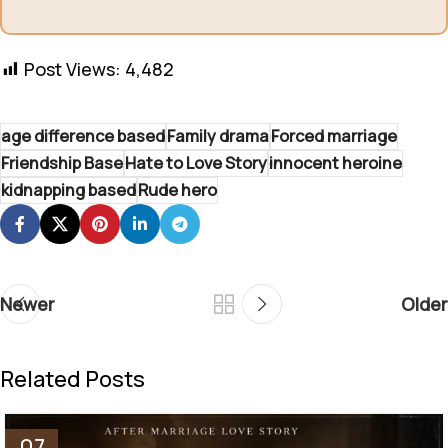
Post Views:
4,482
age difference based
Family drama
Forced marriage
Friendship Base
Hate to Love Story
innocent heroine
kidnapping based
Rude hero
Newer
Older
Related Posts
07