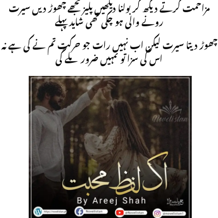
مزاحمت کرتے دیکھ کر بولنا دیکھیں پلیز مجھے چھوڑ دیں سیرت
رونے والی ہو چکی تھی شاید پہلے
چھوڑ دیتا سیرت لیکن اب نہیں رات جو حرکت تم نے کی ہے نہ
اس کی سزا تو تمہیں ضرور ملے گی