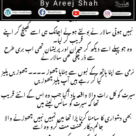
ماننا پڑے گا آپ کو جانم ذرا آگے پیچھے کی بھی خبر رکھیں اتنی بے
خبری اچھی
نہیں ہوتی سالار نے بولتے ہوئے اچانک ہی اسے کھینچ کر اپنے
قریب کر لیا۔
وہ جو پہلے اسے دیکھ کر حیران اور پریشان تھی اب بری طرح
سے ڈر چکی تھی سالار نے
نرمی سے اپنا ہاتھ کے لبوں سے ہٹایا چھوڑ ۔۔۔۔ چھوڑیں پلیز
کیا کر رہے ہیں آپ پلیز چھوڑیں
سیرت کو کل رات والا واقعہ یاد آگیا جب وہ اس کے اتنے قریب
تھا کہ سیرت کو سانس لینے میں
بھی دشواری کا سامنا کرنا پڑا تھا میں تمہیں نہیں چھوڑنے والا
جانم بیکار محنت مت کرو وہ اسے