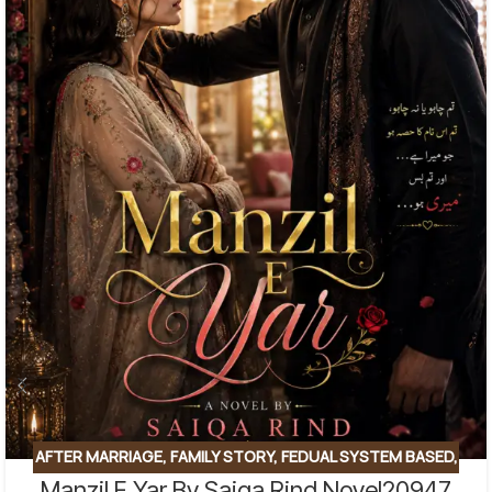
AFTER MARRIAGE
,
FAMILY STORY
,
FEDUAL SYSTEM BASED
,
Manzil E Yar By Saiqa Rind Novel20947
FORCED MARRIAGE BASED
,
REVENGE BASED NOVELS
,