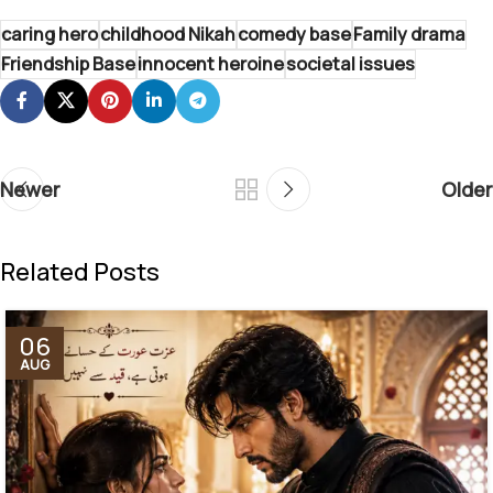
caring hero
childhood Nikah
comedy base
Family drama
Friendship Base
innocent heroine
societal issues
Newer
Older
Related Posts
06
AUG