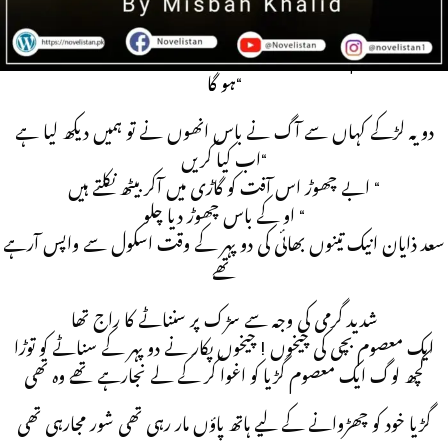
چ
ھوڑو بچی کو تم لوگ کہاں لے جارہے ہو اسے چھوڑ دو ورنہ اچھا نہیں
ہو گا“
دو یہ لڑکے کہاں سے آگ نے باس انھوں نے تو ہمیں دیکھ لیا ہے
اب کیا کریں“
ابے چھوڑ اس آفت کو گاڑی میں آکر بیٹھ نکلتے ہیں “
او کے باس چھوڑ دیا چلو “
سعد ذایان انیک تینوں بھائی کی دو پہر کے وقت اسکول سے واپس آرہے
تھے
شدید گرمی کی وجہ سے سڑک پر سنناٹے کا راج تھا
ایک معصوم بچی کی چیخوں ! چیخوں پکار نے دو پہر کے سناٹے کو توڑا
کچھ لوگ ایک معصوم گڑیا کو اغوا کر کے لے نجارہے تھے وہ تھی
گڑیا خود کو چھڑوانے کے لیے ہاتھ پاؤں مار رہی تھی شور مجارہی تھی