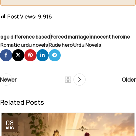
Post Views:
9,916
age difference based
Forced marriage
innocent heroine
Romatic urdu novels
Rude hero
Urdu Novels
Newer
Older
Related Posts
08
AUG