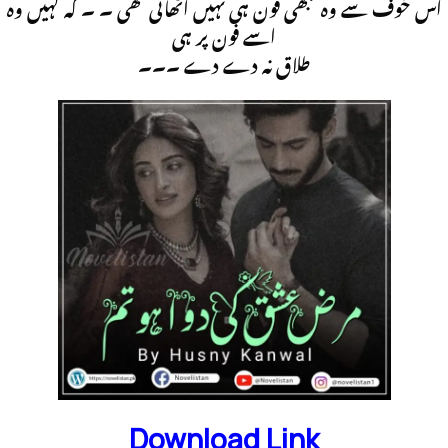
اس خوف سے وہ کبھی فون ہی نہیں اٹھاتی تھی ۔ ۔ کہ کہیں وہ
اسے فون پر ہی
طلاق نہ دے دے ۔۔۔
Download Link