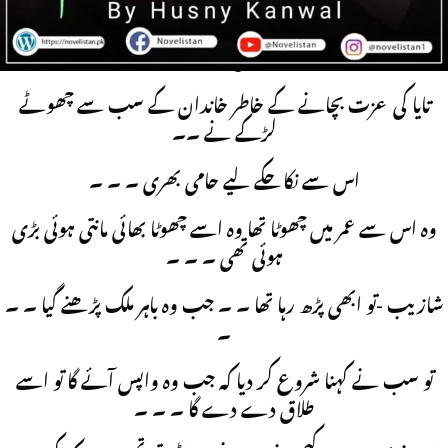
اس کی بارات نہیں آئی تھی ۔۔۔ دولہن بنی اسٹیج پر بیٹھی رہ گئی
تھی ۔۔۔
تایا کی عزت بچانے کے خاطر خاندان کے سب سے چھوٹے
لڑکے نے ۔۔
اس سے نکاحکے لیے حامی بھری ۔ ۔ ۔
وہ اس سے عمر میں چھوٹا تھا وہ اسے چھوٹا بھائی مانتی ہوئی بڑی
ہوئی تھی ۔ ۔ ۔
شازیب -تو ابھی پڑھ رہا تھا ۔ ۔ جب وہ باہر ملک پڑھنے گیا ۔ ۔
۔
تو سب نے کہنا شروع کر دیا کہ جب وہ واپس آئے گا تو اسے
طلاق دے دے گا ۔ ۔ ۔