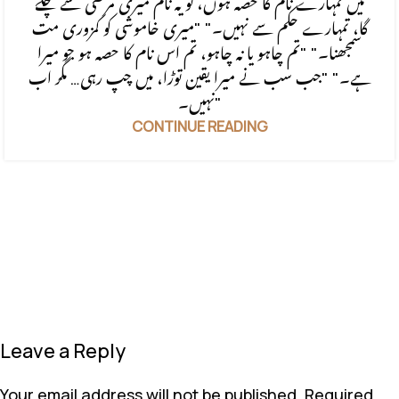
میں تمہارے نام کا حصہ ہوں، تو یہ نام میری مرضی سے چلے
گا، تمہارے حکم سے نہیں۔" "میری خاموشی کو کمزوری مت
سمجھنا۔" "تم چاہو یا نہ چاہو، تم اس نام کا حصہ ہو جو میرا
ہے۔" "جب سب نے میرا یقین توڑا، میں چپ رہی… مگر اب
نہیں۔"
CONTINUE READING
Leave a Reply
Your email address will not be published.
Required