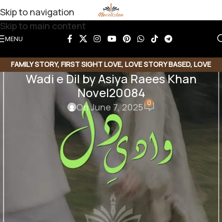
Skip to navigation
Skip to main content
MENU
FAMILY STORY
,
FIRST SIGHT LOVE
,
LOVE STORY BASED
,
LOVE
Wadi e Dil by Asiya Raees Khan
TRIANGLE
,
TEACHER STUDENT BASE
Novel20084
0
On June 7, 2025
Share this Novel
Share QR
Share Link
Copy Code
Wadi e Dil by Asiya Raees Khan
Rich Hero | Poor Heroin | Teacher base | Love at First