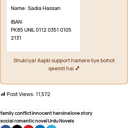
Name: Sadia Hassan
IBAN:
PK85 UNIL 0112 0351 0105
2131
Shukriya! Aapki support hamare liye bohot
qeemti hai 💕
Post Views:
11,572
family conflict
innocent heroine
love story
social romantic novel
Urdu Novels