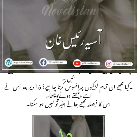
Sight | Family base | Happy Ending
آپ ہمیشہ یوں دو نوک اور ہارٹ بات کرتی ہیں یا اس جگہ کا اثر ہے؟ وہ
اٹھ کر ریانگ کے قریب آیا۔
آپ ہمیشہ یوں لڑکی کے پیچھے پڑ جاتے ہیں پایه این جگہ کا اثر ہے ؟ ” اب
بھی اس کی نظر سامنے ائق پر چھی
یہ پہلی بار ہے اور لڑکی کا اثر ہے ۔“ اس نے حیدر کو لا جواب کرنا چاہا
تھا لیکن اب بے اختیار چہرہ موڑ کر اسے دیکھ رہی تھی۔
آپ پہلی لڑکی ہیں جو اتنی دیر بات کرنے کے بعد مجھ سے متاثر نہیں ہو
ئیں ۔”
۔کیا مجھے ان تمام لڑکیوں پر افسوس کرتا چاہیے؟ ذرا دیر بعد اس نے
اسے دیکھتے ہوئےپوچھا۔
اس کا فیصلہ مجھے جانے بغیر تو نہیں ہو سکتا۔